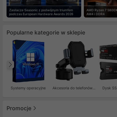
Zasilacze Seasonic z podwójnym triumfem
AMD Ryzen 7 5800X
podczas European Hardware Awards 2026
AM4 i DDR4
Popularne kategorie w sklepie
Poprzedni
Systemy operacyjne
Akcesoria do telefonów GSM
Dysk S
Promocje