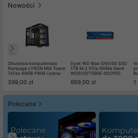
Nowości
Poprzedni
Obudowa komputerowa
Dysk WD Blue SN5100 SSD
V
Rampage LYRON Mid Tower
1TB M.2 PCIe NVMe Gen4
pr
7xFan ARGB PWM czarna
WDS100T5B0E-00CPE0
Bo
B
399,00 zł
669,00 zł
1
Polecane