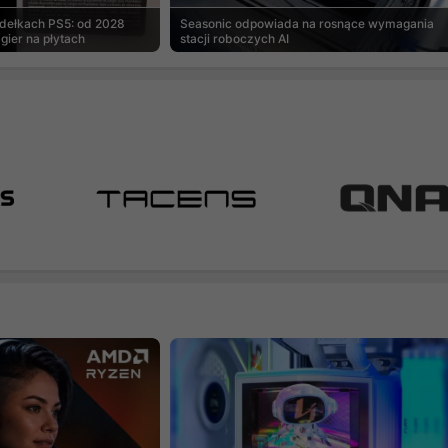
udełkach PS5: od 2028
Seasonic odpowiada na rosnące wymagania
gier na płytach
stacji roboczych AI