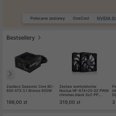
Polecane zestawy
OneCool
NVIDIA St
Bestsellery
Poprzedni
Zasilacz Seasonic Core BC-
Zestaw wentylatorów
Pa
650 ATX 3.1 Bronze 650W
Noctua NF-A14x25 G2 PWM
In
chromax.black Sx2-PP
D
Sterrox 140mm Push Pull
G
199,00 zł
319,00 zł
3
(2szt)