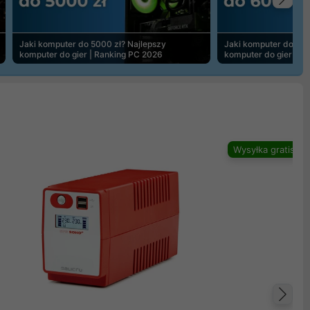
Na
Jaki komputer do 5000 zł? Najlepszy
Jaki komputer do 600
komputer do gier | Ranking PC 2026
komputer do gier | R
Wysyłka gratis
Na