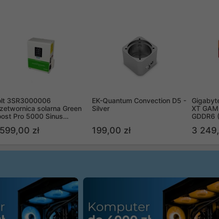
olt 3SR3000006
EK-Quantum Convection D5 -
Gigabyt
zetwornica solarna Green
Silver
XT GAMI
ost Pro 5000 Sinus
GDDR6 
ypass
R9070X
 599,00 zł
199,00 zł
3 249,