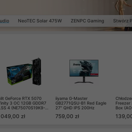
udio
NeoTEC Solar 475W
ZENPC Gaming
Stwórz 
lit GeForce RTX 5070
iiyama G-Master
Chłodzen
finity 3 OC 12GB GDDR7
GB2771QSU-B1 Red Eagle
Freezer 
LSS 4 (NE75070S19K9-
27" QHD IPS 200Hz
Box (A
B2050S)
 049,00 zł
759,00 zł
139,00