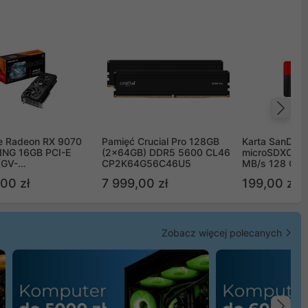
Na
e Radeon RX 9070
Pamięć Crucial Pro 128GB
Karta SanDisk
NG 16GB PCI-E
(2x64GB) DDR5 5600 CL46
microSDXC UH
(GV-
CP2K64G56C46U5
MB/s 128 GB
TGAMING-16GD)
00 zł
7 999,00 zł
199,00 zł
Zobacz więcej polecanych