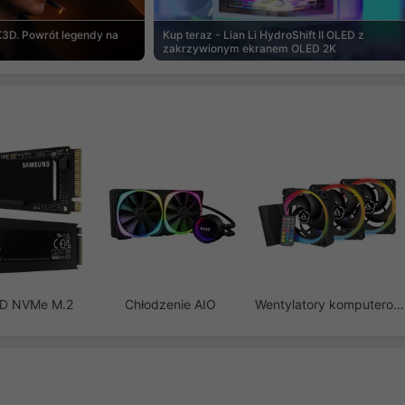
3D. Powrót legendy na
Kup teraz - Lian Li HydroShift II OLED z
zakrzywionym ekranem OLED 2K
SD NVMe M.2
Chłodzenie AIO
Wentylatory komputerowe