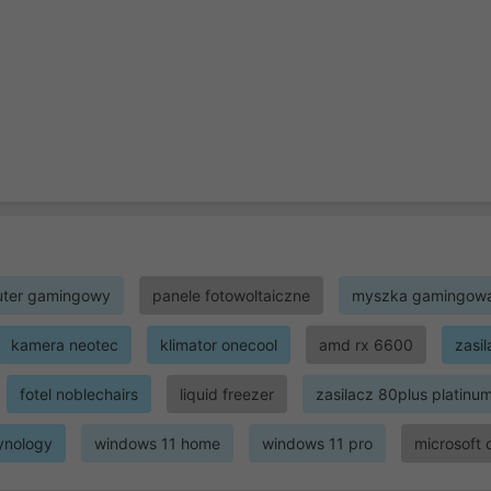
ter gamingowy
panele fotowoltaiczne
myszka gamingow
kamera neotec
klimator onecool
amd rx 6600
zasi
fotel noblechairs
liquid freezer
zasilacz 80plus platinu
ynology
windows 11 home
windows 11 pro
microsoft 