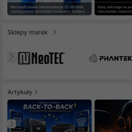
Microsoft usuwa rekomendacje 32 GB RAM.
Sony ostrzega na p
Jednocześnie sprzedaje komputery Surface z
roku koniec nowych 
8 GB
Sklepy marek
Poprzedni
Artykuły
Poprzedni