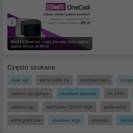
Poprzedni
NeoTEC OneCool - mały klimator, duża ulga w
upalne dni już za 69 zł
Często szukane
dysk ssd
karta nvidia rtx
obudowa lian li
kompu
zasilacz do laptopa
obudowa aerocool
rtx 5060
zasilacz ups
wentylator 120mm argb
pasta arctic
karta graficzna
obudowa argb
procesor
nas+s