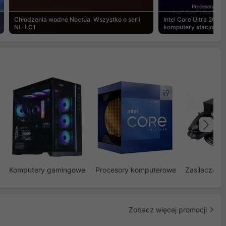
Chłodzenia wodne Noctua. Wszystko o serii
Intel Core Ultra 200S
NL-LC1
komputery stacjonar
Na
Komputery gamingowe
Procesory komputerowe
Zasilacze d
Zobacz więcej promocji