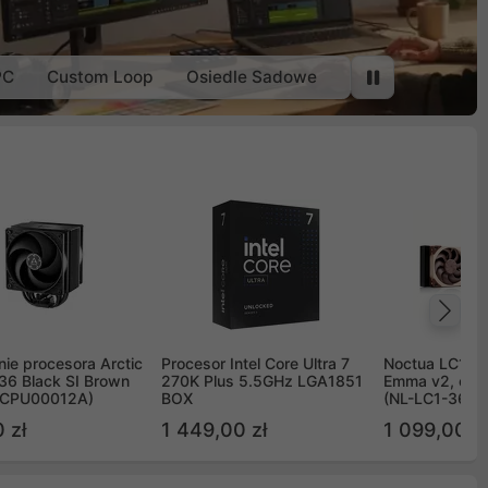
PC
Custom Loop
Osiedle Sadowe
Na
ie procesora Arctic
Procesor Intel Core Ultra 7
Noctua LC1 3
36 Black SI Brown
270K Plus 5.5GHz LGA1851
Emma v2, chł
OCPU00012A)
BOX
(NL-LC1-36)
 zł
1 449,00 zł
1 099,00 zł