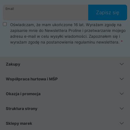
danych osobowych. Dlatego zakup notebooka albo laptopa w
Email
ProLine to czysta przyjemność i pełne bezpieczeństwo.
Zapisz się
Zaopatrzysz się u nas w akcesoria i części komputerowe
takie jak procesory, karty graficzne, płyty główne, pamięci,
Oświadczam, że mam ukończone 16 lat. Wyrażam zgodę na
dyski SSD, M.2 oraz HDD. Nasi pracownicy pomogą Ci wybrać
zapisanie mnie do Newslettera Proline i przetwarzanie mojego
najlepszy zasilacz komputerowy oraz obudowę do komputera.
adresu e-mail w celu wysyłki wiadomości. Zapoznałem się i
Poza komputerami mamy również najlepsze na rynku
wyrażam zgodę na postanowienia
regulaminu newslettera
.
Smartfony takich producentów jak Xiaomi, Apple, Samsung i
Huawei. Jeżeli chcesz, aby Twój komputer pracował cicho,
posiadamy szeroką gamę chłodzenia procesora, oraz ciche
wentylatory. Na koniec mając już to wszystko, możesz
Zakupy
wybrać idealny fotel gamingowy.
Współpraca hurtowa i MŚP
Okazja i promocja
Struktura strony
Sklepy marek