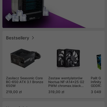
Bestsellery
Zasilacz Seasonic Core
Zestaw wentylatorów
Palit GeF
BC-650 ATX 3.1 Bronze
Noctua NF-A14x25 G2
Infinity 3
650W
PWM chromax.black
GDDR7 DL
Sx2-PP Sterrox 140mm
(NE75070
219,00 zł
319,00 zł
3 049,00
Push Pull (2szt)
GB2050S