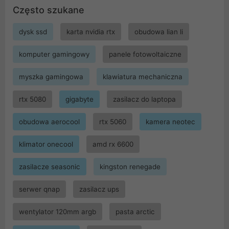
Często szukane
dysk ssd
karta nvidia rtx
obudowa lian li
komputer gamingowy
panele fotowoltaiczne
myszka gamingowa
klawiatura mechaniczna
rtx 5080
gigabyte
zasilacz do laptopa
obudowa aerocool
rtx 5060
kamera neotec
klimator onecool
amd rx 6600
zasilacze seasonic
kingston renegade
serwer qnap
zasilacz ups
wentylator 120mm argb
pasta arctic