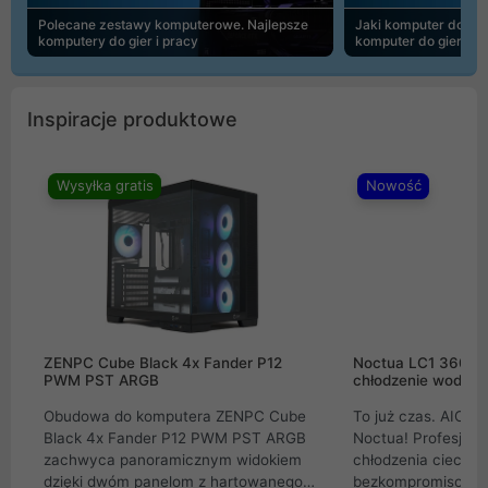
Polecane zestawy komputerowe. Najlepsze
Jaki komputer do 30
komputery do gier i pracy
komputer do gier | 
Inspiracje produktowe
Wysyłka gratis
Nowość
ZENPC Cube Black 4x Fander P12
Noctua LC1 360mm
PWM PST ARGB
chłodzenie wodne 
Obudowa do komputera ZENPC Cube
To już czas. AIO w
Black 4x Fander P12 PWM PST ARGB
Noctua! Profesjon
zachwyca panoramicznym widokiem
chłodzenia cieczą 
dzięki dwóm panelom z hartowanego
bezkompromisowe 