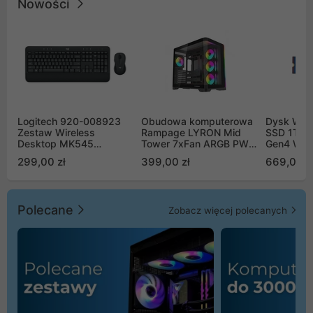
Nowości
Logitech 920-008923
Obudowa komputerowa
Dysk WD 
Zestaw Wireless
Rampage LYRON Mid
SSD 1TB 
Desktop MK545
Tower 7xFan ARGB PWM
Gen4 WD
Advanced
czarna
00CPE0
299,00 zł
399,00 zł
669,00 z
Polecane
Zobacz więcej polecanych