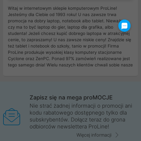
Witaj w internetowym sklepie komputerowym ProLine!
Jesteśmy dla Ciebie od 1993 roku! U nas zawsze trwa
promocja na dobry laptop, notebook albo tablet. Nieważne
czy ma to być laptop do gier, laptop dla grafika, albo
studenta! Jeżeli chcesz kupić dobrego laptopa w atrakcyjnej
cenie, to zapraszamy! U nas zawsze niskie ceny! Znajdzie się
też tablet i notebook do szkoły, tanio w promocji! Firma
ProLine produkuje wysokiej klasy komputery stacjonarne
Cyclone oraz ZenPC. Ponad 97% zamówień realizowane jest
tego samego dnia! Wielu naszych klientów chwali sobie nasze
myszki dla graczy i klawiatury mechaniczne. Posiadamy sieć
sklepów komputerowych na terenie kraju. W większości z
nich możesz odebrać zamówienie bez kosztów transportu.
Posiadamy sklep komputerowy w miastach takich jak
Wrocław, Poznań, Legnica, Katowice, Gliwice, Kalisz, Bytom,
Zapisz się na mega proMOCJE
Trzebnica, Opole. Szybka i profesjonalna obsługa!
Nie strać żadnej informacji o promocji ani
kodu rabatowego dostępnego tylko dla
ProLine to polska firma ze 100% polskim kapitałem. Działamy
subskrybentów. Dołącz teraz do grona
legalnie i płacimy podatki w naszym kraju! Posiadamy siedzibę
odbiorców newslettera ProLine!
główną w Mirkowie oraz salony na terenie kraju. Cała
komunikacja ze sklepem komputerowym ProLine jest
Więcej informacji
szyfrowana za pomocą technologii SSL. Nie sprzedajemy