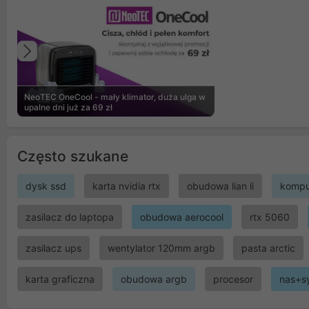
Poprzedni
NeoTEC OneCool - mały klimator, duża ulga w
upalne dni już za 69 zł
Często szukane
dysk ssd
karta nvidia rtx
obudowa lian li
kompu
zasilacz do laptopa
obudowa aerocool
rtx 5060
zasilacz ups
wentylator 120mm argb
pasta arctic
karta graficzna
obudowa argb
procesor
nas+s