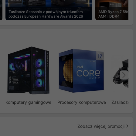
Zasilacze Seasonic z podwójnym triumfem
AMD Ryzen 7 5800X3
podczas European Hardware Awards 2026
AM4 i DDR4
Na
Komputery gamingowe
Procesory komputerowe
Zasilacze d
Zobacz więcej promocji