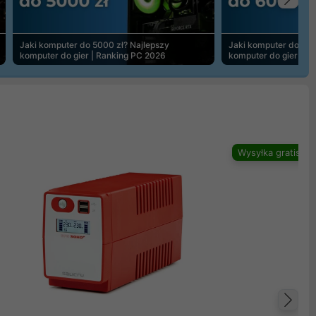
Na
Jaki komputer do 5000 zł? Najlepszy
Jaki komputer do 600
komputer do gier | Ranking PC 2026
komputer do gier | R
Wysyłka gratis
Na