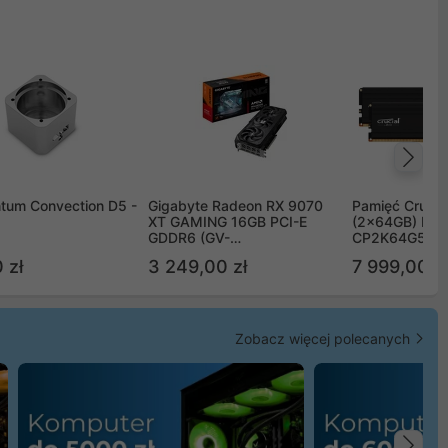
Na
tum Convection D5 -
Gigabyte Radeon RX 9070
Pamięć Crucia
XT GAMING 16GB PCI-E
(2x64GB) DD
GDDR6 (GV-
CP2K64G56C
R9070XTGAMING-16GD)
 zł
3 249,00 zł
7 999,00 zł
Zobacz więcej polecanych