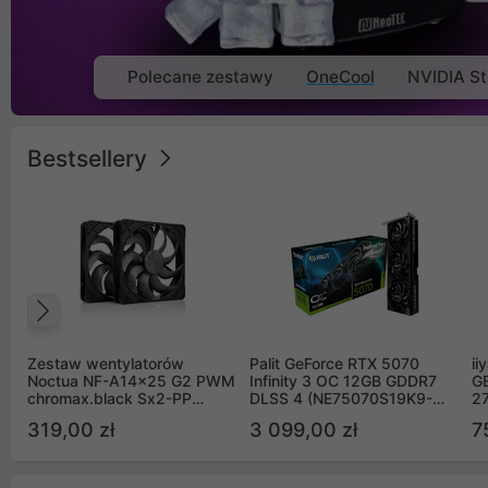
Polecane zestawy
OneCool
NVIDIA St
Bestsellery
Poprzedni
Zestaw wentylatorów
Palit GeForce RTX 5070
ii
Noctua NF-A14x25 G2 PWM
Infinity 3 OC 12GB GDDR7
G
chromax.black Sx2-PP
DLSS 4 (NE75070S19K9-
2
Sterrox 140mm Push Pull
GB2050S)
319,00 zł
3 099,00 zł
7
(2szt)