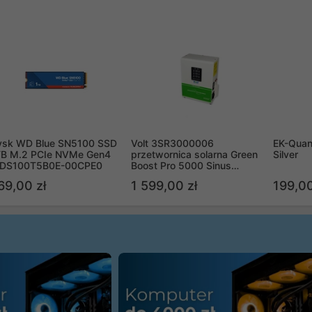
ysk WD Blue SN5100 SSD
Volt 3SR3000006
EK-Quan
TB M.2 PCIe NVMe Gen4
przetwornica solarna Green
Silver
DS100T5B0E-00CPE0
Boost Pro 5000 Sinus
Bypass
69,00 zł
1 599,00 zł
199,00