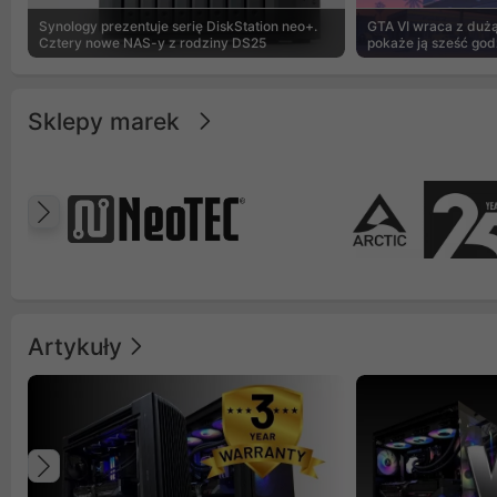
Synology prezentuje serię DiskStation neo+.
GTA VI wraca z dużą 
Cztery nowe NAS-y z rodziny DS25
pokaże ją sześć god
Sklepy marek
Poprzedni
Artykuły
Poprzedni