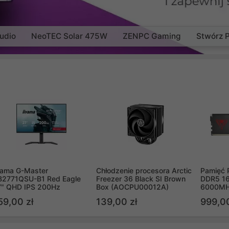
udio
NeoTEC Solar 475W
ZENPC Gaming
Stwórz 
yama G-Master
Chłodzenie procesora Arctic
Pamięć 
B2771QSU-B1 Red Eagle
Freezer 36 Black SI Brown
DDR5 16
7" QHD IPS 200Hz
Box (AOCPU00012A)
6000MH
PVV516
59,00 zł
139,00 zł
999,00