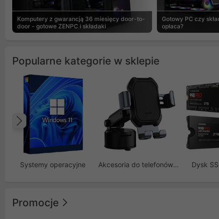
Komputery z gwarancją 36 miesięcy door-to-
Gotowy PC czy skład
door - gotowe ZENPC i składaki
opłaca?
Popularne kategorie w sklepie
Poprzedni
Systemy operacyjne
Akcesoria do telefonów GSM
Dysk S
Promocje