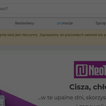
Bestsellery
pro
mocje
Sprzę
pnia lokal jest nieczynny. Zapraszamy do pozostałych salonów lub