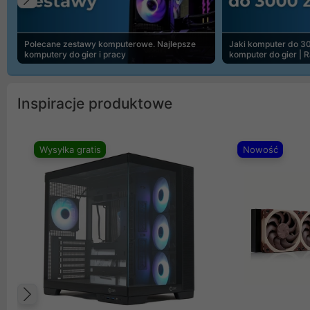
Poprzedni
Polecane zestawy komputerowe. Najlepsze
Jaki komputer do 30
komputery do gier i pracy
komputer do gier | 
Inspiracje produktowe
Wysyłka gratis
Nowość
Poprzedni