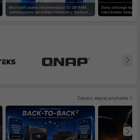
Microsoft usuwa rekomendacje 32 GB RAM.
Sony ostrzega na pu
Jednocześnie sprzedaje komputery Surface z
roku koniec nowych g
8 GB
Na
Zobacz więcej artykułów
Na