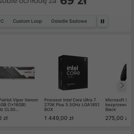
PC
Custom Loop
Osiedle Sadowe
Na
Patriot Viper Venom
Procesor Intel Core Ultra 7
Microsoft Xbox
GB (1x16GB)
270K Plus 5.5GHz LGA1851
bezprzewodo
z CL30
BOX
Black
G60C30
 zł
1 449,00 zł
275,00 zł