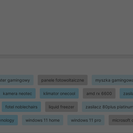
ter gamingowy
panele fotowoltaiczne
myszka gamingow
kamera neotec
klimator onecool
amd rx 6600
zasi
fotel noblechairs
liquid freezer
zasilacz 80plus platinu
ynology
windows 11 home
windows 11 pro
microsoft 