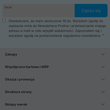
danych osobowych. Dlatego zakup notebooka albo laptopa w
Email
ProLine to czysta przyjemność i pełne bezpieczeństwo.
Zapisz się
Zaopatrzysz się u nas w akcesoria i części komputerowe
takie jak procesory, karty graficzne, płyty główne, pamięci,
Oświadczam, że mam ukończone 16 lat. Wyrażam zgodę na
dyski SSD, M.2 oraz HDD. Nasi pracownicy pomogą Ci wybrać
zapisanie mnie do Newslettera Proline i przetwarzanie mojego
najlepszy zasilacz komputerowy oraz obudowę do komputera.
adresu e-mail w celu wysyłki wiadomości. Zapoznałem się i
Poza komputerami mamy również najlepsze na rynku
wyrażam zgodę na postanowienia
regulaminu newslettera
.
Smartfony takich producentów jak Xiaomi, Apple, Samsung i
Huawei. Jeżeli chcesz, aby Twój komputer pracował cicho,
posiadamy szeroką gamę chłodzenia procesora, oraz ciche
wentylatory. Na koniec mając już to wszystko, możesz
Zakupy
wybrać idealny fotel gamingowy.
Współpraca hurtowa i MŚP
Okazja i promocja
Struktura strony
Sklepy marek