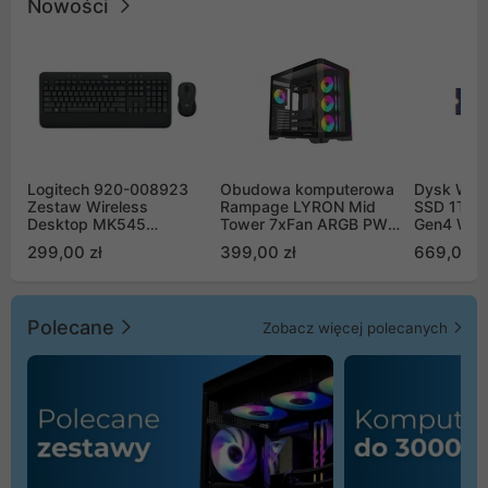
Nowości
Logitech 920-008923
Obudowa komputerowa
Dysk WD 
Zestaw Wireless
Rampage LYRON Mid
SSD 1TB 
Desktop MK545
Tower 7xFan ARGB PWM
Gen4 WD
Advanced
czarna
00CPE0
299,00 zł
399,00 zł
669,00 z
Polecane
Zobacz więcej polecanych