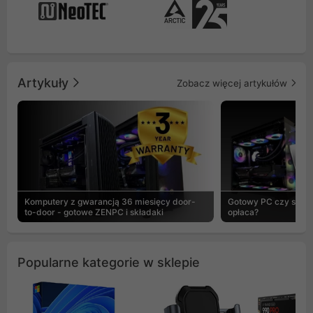
Artykuły
Zobacz więcej artykułów
Komputery z gwarancją 36 miesięcy door-
Gotowy PC czy skład
to-door - gotowe ZENPC i składaki
opłaca?
Popularne kategorie w sklepie