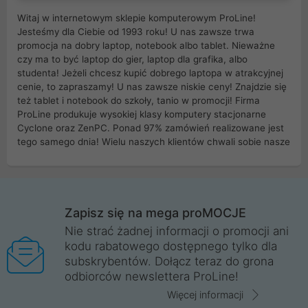
Witaj w internetowym sklepie komputerowym ProLine!
Jesteśmy dla Ciebie od 1993 roku! U nas zawsze trwa
promocja na dobry laptop, notebook albo tablet. Nieważne
czy ma to być laptop do gier, laptop dla grafika, albo
studenta! Jeżeli chcesz kupić dobrego laptopa w atrakcyjnej
cenie, to zapraszamy! U nas zawsze niskie ceny! Znajdzie się
też tablet i notebook do szkoły, tanio w promocji! Firma
ProLine produkuje wysokiej klasy komputery stacjonarne
Cyclone oraz ZenPC. Ponad 97% zamówień realizowane jest
tego samego dnia! Wielu naszych klientów chwali sobie nasze
myszki dla graczy i klawiatury mechaniczne. Posiadamy sieć
sklepów komputerowych na terenie kraju. W większości z
nich możesz odebrać zamówienie bez kosztów transportu.
Posiadamy sklep komputerowy w miastach takich jak
Wrocław, Poznań, Legnica, Katowice, Gliwice, Kalisz, Bytom,
Zapisz się na mega proMOCJE
Trzebnica, Opole. Szybka i profesjonalna obsługa!
Nie strać żadnej informacji o promocji ani
kodu rabatowego dostępnego tylko dla
ProLine to polska firma ze 100% polskim kapitałem. Działamy
subskrybentów. Dołącz teraz do grona
legalnie i płacimy podatki w naszym kraju! Posiadamy siedzibę
odbiorców newslettera ProLine!
główną w Mirkowie oraz salony na terenie kraju. Cała
komunikacja ze sklepem komputerowym ProLine jest
Więcej informacji
szyfrowana za pomocą technologii SSL. Nie sprzedajemy