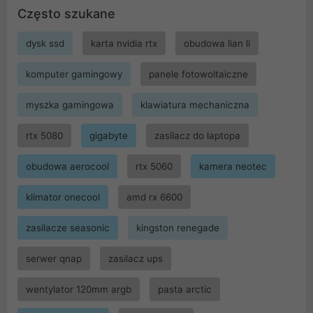
Często szukane
dysk ssd
karta nvidia rtx
obudowa lian li
komputer gamingowy
panele fotowoltaiczne
myszka gamingowa
klawiatura mechaniczna
rtx 5080
gigabyte
zasilacz do laptopa
obudowa aerocool
rtx 5060
kamera neotec
klimator onecool
amd rx 6600
zasilacze seasonic
kingston renegade
serwer qnap
zasilacz ups
wentylator 120mm argb
pasta arctic