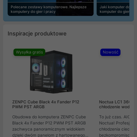
Polecane zestawy komputerowe. Najlepsze
Jaki komputer do 30
komputery do gier i pracy
komputer do gier | 
Inspiracje produktowe
Wysyłka gratis
Nowość
ZENPC Cube Black 4x Fander P12
Noctua LC1 360mm
PWM PST ARGB
chłodzenie wodne 
Obudowa do komputera ZENPC Cube
To już czas. AIO w
Black 4x Fander P12 PWM PST ARGB
Noctua! Profesjon
zachwyca panoramicznym widokiem
chłodzenia cieczą 
dzięki dwóm panelom z hartowanego
bezkompromisowe 