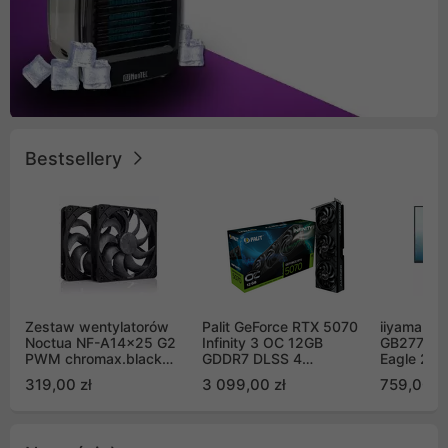
Bestsellery
Zestaw wentylatorów
Palit GeForce RTX 5070
iiyama G-
Noctua NF-A14x25 G2
Infinity 3 OC 12GB
GB2771QS
PWM chromax.black
GDDR7 DLSS 4
Eagle 27"
Sx2-PP Sterrox 140mm
(NE75070S19K9-
200Hz
319,00 zł
3 099,00 zł
759,00 zł
Push Pull (2szt)
GB2050S)