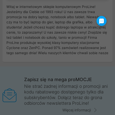
Witaj w internetowym sklepie komputerowym ProLine!
Jesteśmy dla Ciebie od 1993 roku! U nas zawsze trwa
promocja na dobry laptop, notebook albo tablet. Nieważne
czy ma to być laptop do gier, laptop dla grafika, albo
studenta! Jeżeli chcesz kupić dobrego laptopa w atrakcyjnej
cenie, to zapraszamy! U nas zawsze niskie ceny! Znajdzie się
też tablet i notebook do szkoły, tanio w promocji! Firma
ProLine produkuje wysokiej klasy komputery stacjonarne
Cyclone oraz ZenPC. Ponad 97% zamówień realizowane jest
tego samego dnia! Wielu naszych klientów chwali sobie nasze
myszki dla graczy i klawiatury mechaniczne. Posiadamy sieć
sklepów komputerowych na terenie kraju. W większości z
nich możesz odebrać zamówienie bez kosztów transportu.
Posiadamy sklep komputerowy w miastach takich jak
Wrocław, Poznań, Legnica, Katowice, Gliwice, Kalisz, Bytom,
Zapisz się na mega proMOCJE
Trzebnica, Opole. Szybka i profesjonalna obsługa!
Nie strać żadnej informacji o promocji ani
kodu rabatowego dostępnego tylko dla
ProLine to polska firma ze 100% polskim kapitałem. Działamy
subskrybentów. Dołącz teraz do grona
legalnie i płacimy podatki w naszym kraju! Posiadamy siedzibę
odbiorców newslettera ProLine!
główną w Mirkowie oraz salony na terenie kraju. Cała
komunikacja ze sklepem komputerowym ProLine jest
Więcej informacji
szyfrowana za pomocą technologii SSL. Nie sprzedajemy