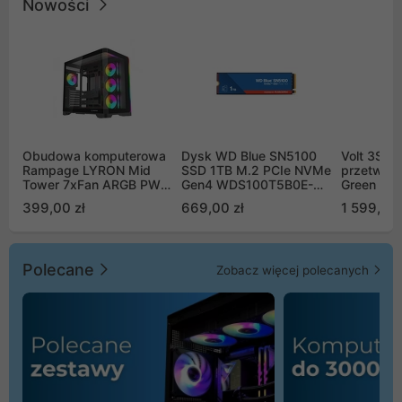
Nowości
Obudowa komputerowa
Dysk WD Blue SN5100
Volt 3SR
Rampage LYRON Mid
SSD 1TB M.2 PCIe NVMe
przetworn
Tower 7xFan ARGB PWM
Gen4 WDS100T5B0E-
Green Boo
czarna
00CPE0
Sinus Byp
399,00 zł
669,00 zł
1 599,00 
Polecane
Zobacz więcej polecanych