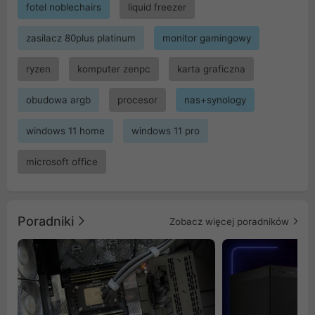
fotel noblechairs
liquid freezer
zasilacz 80plus platinum
monitor gamingowy
ryzen
komputer zenpc
karta graficzna
obudowa argb
procesor
nas+synology
windows 11 home
windows 11 pro
microsoft office
Poradniki
Zobacz więcej poradników