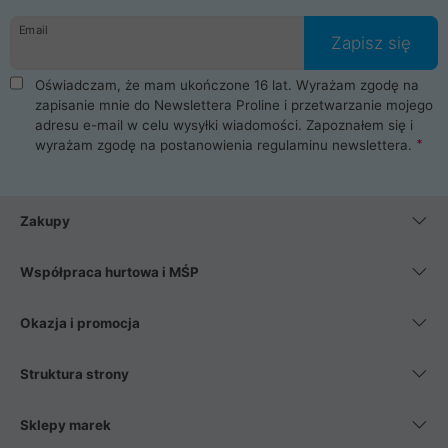
danych osobowych. Dlatego zakup notebooka albo laptopa w
Email
ProLine to czysta przyjemność i pełne bezpieczeństwo.
Zapisz się
Zaopatrzysz się u nas w akcesoria i części komputerowe
takie jak procesory, karty graficzne, płyty główne, pamięci,
Oświadczam, że mam ukończone 16 lat. Wyrażam zgodę na
dyski SSD, M.2 oraz HDD. Nasi pracownicy pomogą Ci wybrać
zapisanie mnie do Newslettera Proline i przetwarzanie mojego
najlepszy zasilacz komputerowy oraz obudowę do komputera.
adresu e-mail w celu wysyłki wiadomości. Zapoznałem się i
Poza komputerami mamy również najlepsze na rynku
wyrażam zgodę na postanowienia
regulaminu newslettera
.
Smartfony takich producentów jak Xiaomi, Apple, Samsung i
Huawei. Jeżeli chcesz, aby Twój komputer pracował cicho,
posiadamy szeroką gamę chłodzenia procesora, oraz ciche
wentylatory. Na koniec mając już to wszystko, możesz
Zakupy
wybrać idealny fotel gamingowy.
Współpraca hurtowa i MŚP
Okazja i promocja
Struktura strony
Sklepy marek