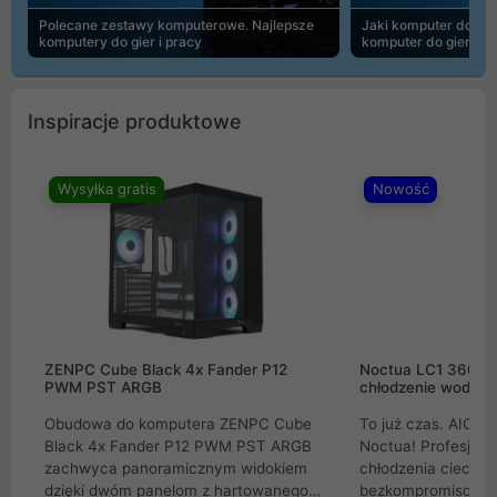
Polecane zestawy komputerowe. Najlepsze
Jaki komputer do 30
komputery do gier i pracy
komputer do gier | 
Inspiracje produktowe
Wysyłka gratis
Nowość
ZENPC Cube Black 4x Fander P12
Noctua LC1 360mm
PWM PST ARGB
chłodzenie wodne 
Obudowa do komputera ZENPC Cube
To już czas. AIO w
Black 4x Fander P12 PWM PST ARGB
Noctua! Profesjon
zachwyca panoramicznym widokiem
chłodzenia cieczą 
dzięki dwóm panelom z hartowanego
bezkompromisowe 