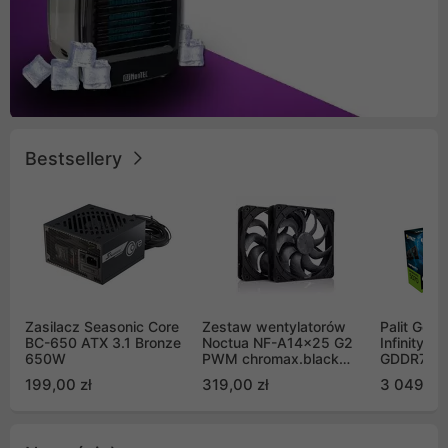
Bestsellery
Zasilacz Seasonic Core
Zestaw wentylatorów
Palit GeF
BC-650 ATX 3.1 Bronze
Noctua NF-A14x25 G2
Infinity 3
650W
PWM chromax.black
GDDR7 DL
Sx2-PP Sterrox 140mm
(NE75070
199,00 zł
319,00 zł
3 049,00
Push Pull (2szt)
GB2050S