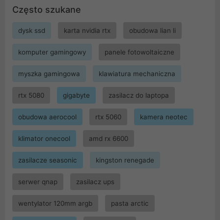
Często szukane
dysk ssd
karta nvidia rtx
obudowa lian li
komputer gamingowy
panele fotowoltaiczne
myszka gamingowa
klawiatura mechaniczna
rtx 5080
gigabyte
zasilacz do laptopa
obudowa aerocool
rtx 5060
kamera neotec
klimator onecool
amd rx 6600
zasilacze seasonic
kingston renegade
serwer qnap
zasilacz ups
wentylator 120mm argb
pasta arctic