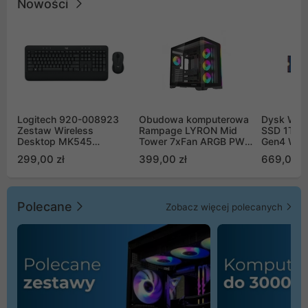
Nowości
Logitech 920-008923
Obudowa komputerowa
Dysk WD 
Zestaw Wireless
Rampage LYRON Mid
SSD 1TB 
Desktop MK545
Tower 7xFan ARGB PWM
Gen4 WD
Advanced
czarna
00CPE0
299,00 zł
399,00 zł
669,00 z
Polecane
Zobacz więcej polecanych