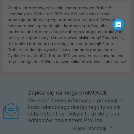
Witaj w internetowym sklepie komputerowym ProLine!
Jesteśmy dla Ciebie od 1993 roku! U nas zawsze trwa
promocja na dobry laptop, notebook albo tablet. Nieważne
czy ma to być laptop do gier, laptop dla grafika, albo
studenta! Jeżeli chcesz kupić dobrego laptopa w atrakcyjnej
cenie, to zapraszamy! U nas zawsze niskie ceny! Znajdzie się
też tablet i notebook do szkoły, tanio w promocji! Firma
ProLine produkuje wysokiej klasy komputery stacjonarne
Cyclone oraz ZenPC. Ponad 97% zamówień realizowane jest
tego samego dnia! Wielu naszych klientów chwali sobie nasze
myszki dla graczy i klawiatury mechaniczne. Posiadamy sieć
sklepów komputerowych na terenie kraju. W większości z
nich możesz odebrać zamówienie bez kosztów transportu.
Posiadamy sklep komputerowy w miastach takich jak
Wrocław, Poznań, Legnica, Katowice, Gliwice, Kalisz, Bytom,
Zapisz się na mega proMOCJE
Trzebnica, Opole. Szybka i profesjonalna obsługa!
Nie strać żadnej informacji o promocji ani
kodu rabatowego dostępnego tylko dla
ProLine to polska firma ze 100% polskim kapitałem. Działamy
subskrybentów. Dołącz teraz do grona
legalnie i płacimy podatki w naszym kraju! Posiadamy siedzibę
odbiorców newslettera ProLine!
główną w Mirkowie oraz salony na terenie kraju. Cała
komunikacja ze sklepem komputerowym ProLine jest
Więcej informacji
szyfrowana za pomocą technologii SSL. Nie sprzedajemy