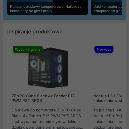
Polecane zestawy komputerowe. Najlepsze
Jaki komputer do 30
komputery do gier i pracy
komputer do gier | 
Inspiracje produktowe
Wysyłka gratis
Nowość
ZENPC Cube Black 4x Fander P12
Noctua LC1 360mm
PWM PST ARGB
chłodzenie wodne 
Obudowa do komputera ZENPC Cube
To już czas. AIO w
Black 4x Fander P12 PWM PST ARGB
Noctua! Profesjon
zachwyca panoramicznym widokiem
chłodzenia cieczą 
dzięki dwóm panelom z hartowanego
bezkompromisowe 