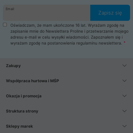
danych osobowych. Dlatego zakup notebooka albo laptopa w
Email
ProLine to czysta przyjemność i pełne bezpieczeństwo.
Zapisz się
Zaopatrzysz się u nas w akcesoria i części komputerowe
takie jak procesory, karty graficzne, płyty główne, pamięci,
Oświadczam, że mam ukończone 16 lat. Wyrażam zgodę na
dyski SSD, M.2 oraz HDD. Nasi pracownicy pomogą Ci wybrać
zapisanie mnie do Newslettera Proline i przetwarzanie mojego
najlepszy zasilacz komputerowy oraz obudowę do komputera.
adresu e-mail w celu wysyłki wiadomości. Zapoznałem się i
Poza komputerami mamy również najlepsze na rynku
wyrażam zgodę na postanowienia
regulaminu newslettera
.
Smartfony takich producentów jak Xiaomi, Apple, Samsung i
Huawei. Jeżeli chcesz, aby Twój komputer pracował cicho,
posiadamy szeroką gamę chłodzenia procesora, oraz ciche
wentylatory. Na koniec mając już to wszystko, możesz
Zakupy
wybrać idealny fotel gamingowy.
Współpraca hurtowa i MŚP
Okazja i promocja
Struktura strony
Sklepy marek