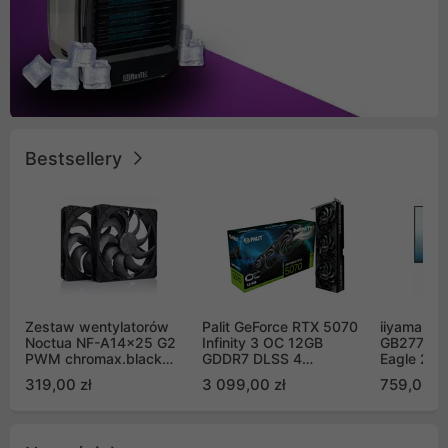
Bestsellery
Zestaw wentylatorów
Palit GeForce RTX 5070
iiyama G-
Noctua NF-A14x25 G2
Infinity 3 OC 12GB
GB2771QS
PWM chromax.black
GDDR7 DLSS 4
Eagle 27"
Sx2-PP Sterrox 140mm
(NE75070S19K9-
200Hz
319,00 zł
3 099,00 zł
759,00 zł
Push Pull (2szt)
GB2050S)