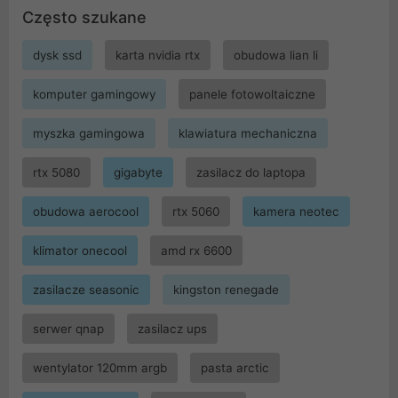
Często szukane
dysk ssd
karta nvidia rtx
obudowa lian li
komputer gamingowy
panele fotowoltaiczne
myszka gamingowa
klawiatura mechaniczna
rtx 5080
gigabyte
zasilacz do laptopa
obudowa aerocool
rtx 5060
kamera neotec
klimator onecool
amd rx 6600
zasilacze seasonic
kingston renegade
serwer qnap
zasilacz ups
wentylator 120mm argb
pasta arctic