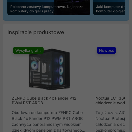
Polecane zestawy komputerowe. Najlepsze
Jaki komputer do 30
komputery do gier i pracy
komputer do gier | 
Inspiracje produktowe
Wysyłka gratis
Nowość
ZENPC Cube Black 4x Fander P12
Noctua LC1 360mm
PWM PST ARGB
chłodzenie wodne 
Obudowa do komputera ZENPC Cube
To już czas. AIO w
Black 4x Fander P12 PWM PST ARGB
Noctua! Profesjon
zachwyca panoramicznym widokiem
chłodzenia cieczą 
dzięki dwóm panelom z hartowanego
bezkompromisowe 