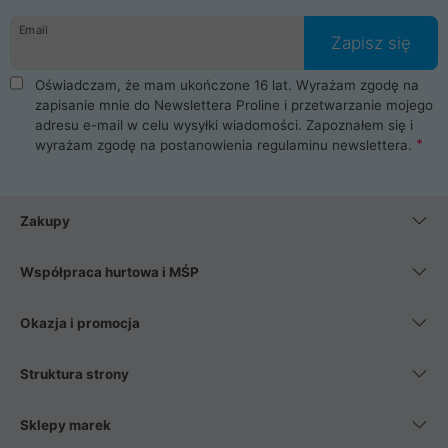
danych osobowych. Dlatego zakup notebooka albo laptopa w
Email
ProLine to czysta przyjemność i pełne bezpieczeństwo.
Zapisz się
Zaopatrzysz się u nas w akcesoria i części komputerowe
takie jak procesory, karty graficzne, płyty główne, pamięci,
Oświadczam, że mam ukończone 16 lat. Wyrażam zgodę na
dyski SSD, M.2 oraz HDD. Nasi pracownicy pomogą Ci wybrać
zapisanie mnie do Newslettera Proline i przetwarzanie mojego
najlepszy zasilacz komputerowy oraz obudowę do komputera.
adresu e-mail w celu wysyłki wiadomości. Zapoznałem się i
Poza komputerami mamy również najlepsze na rynku
wyrażam zgodę na postanowienia
regulaminu newslettera
.
Smartfony takich producentów jak Xiaomi, Apple, Samsung i
Huawei. Jeżeli chcesz, aby Twój komputer pracował cicho,
posiadamy szeroką gamę chłodzenia procesora, oraz ciche
wentylatory. Na koniec mając już to wszystko, możesz
Zakupy
wybrać idealny fotel gamingowy.
Współpraca hurtowa i MŚP
Okazja i promocja
Struktura strony
Sklepy marek