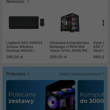
Nowości
Logitech 920-008923
Obudowa komputerowa
Dysk WD 
Zestaw Wireless
Rampage LYRON Mid
SSD 1TB 
Desktop MK545
Tower 7xFan ARGB PWM
Gen4 WD
Advanced
czarna
00CPE0
299,00 zł
399,00 zł
669,00 z
Polecane
Zobacz więcej polecanych