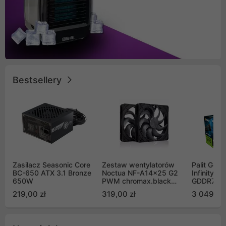
Bestsellery
Zasilacz Seasonic Core
Zestaw wentylatorów
Palit GeF
BC-650 ATX 3.1 Bronze
Noctua NF-A14x25 G2
Infinity 3
650W
PWM chromax.black
GDDR7 DL
Sx2-PP Sterrox 140mm
(NE75070
219,00 zł
319,00 zł
3 049,00
Push Pull (2szt)
GB2050S