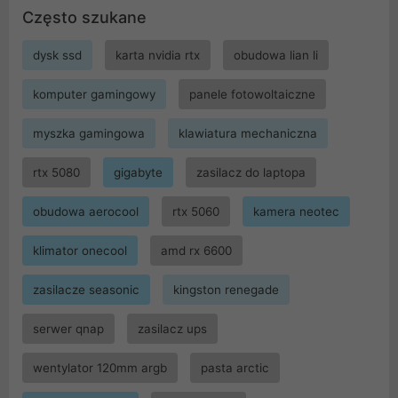
Często szukane
dysk ssd
karta nvidia rtx
obudowa lian li
komputer gamingowy
panele fotowoltaiczne
myszka gamingowa
klawiatura mechaniczna
rtx 5080
gigabyte
zasilacz do laptopa
obudowa aerocool
rtx 5060
kamera neotec
klimator onecool
amd rx 6600
zasilacze seasonic
kingston renegade
serwer qnap
zasilacz ups
wentylator 120mm argb
pasta arctic