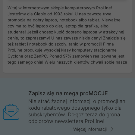
Witaj w internetowym sklepie komputerowym ProLine!
Jesteśmy dla Ciebie od 1993 roku! U nas zawsze trwa
promocja na dobry laptop, notebook albo tablet. Nieważne
czy ma to być laptop do gier, laptop dla grafika, albo
studenta! Jeżeli chcesz kupić dobrego laptopa w atrakcyjnej
cenie, to zapraszamy! U nas zawsze niskie ceny! Znajdzie się
też tablet i notebook do szkoły, tanio w promocji! Firma
ProLine produkuje wysokiej klasy komputery stacjonarne
Cyclone oraz ZenPC. Ponad 97% zamówień realizowane jest
tego samego dnia! Wielu naszych klientów chwali sobie nasze
myszki dla graczy i klawiatury mechaniczne. Posiadamy sieć
sklepów komputerowych na terenie kraju. W większości z
nich możesz odebrać zamówienie bez kosztów transportu.
Posiadamy sklep komputerowy w miastach takich jak
Wrocław, Poznań, Legnica, Katowice, Gliwice, Kalisz, Bytom,
Zapisz się na mega proMOCJE
Trzebnica, Opole. Szybka i profesjonalna obsługa!
Nie strać żadnej informacji o promocji ani
kodu rabatowego dostępnego tylko dla
ProLine to polska firma ze 100% polskim kapitałem. Działamy
subskrybentów. Dołącz teraz do grona
legalnie i płacimy podatki w naszym kraju! Posiadamy siedzibę
odbiorców newslettera ProLine!
główną w Mirkowie oraz salony na terenie kraju. Cała
komunikacja ze sklepem komputerowym ProLine jest
Więcej informacji
szyfrowana za pomocą technologii SSL. Nie sprzedajemy