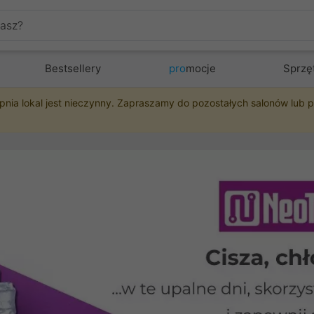
Bestsellery
pro
mocje
Sprzę
pnia lokal jest nieczynny. Zapraszamy do pozostałych salonów lub