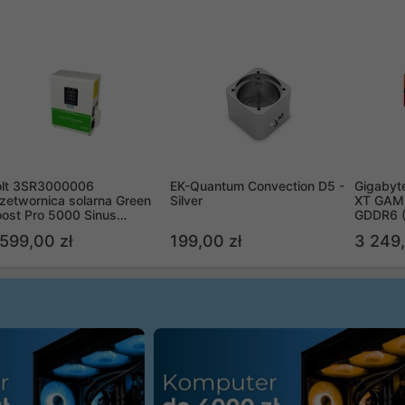
olt 3SR3000006
EK-Quantum Convection D5 -
Gigabyt
zetwornica solarna Green
Silver
XT GAMI
ost Pro 5000 Sinus
GDDR6 
ypass
R9070X
 599,00 zł
199,00 zł
3 249,