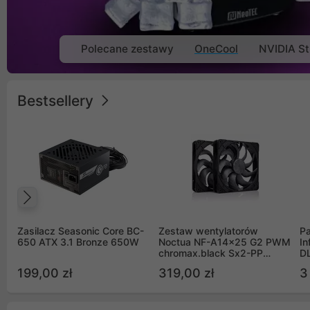
Polecane zestawy
OneCool
NVIDIA St
Bestsellery
Poprzedni
Zasilacz Seasonic Core BC-
Zestaw wentylatorów
Pa
650 ATX 3.1 Bronze 650W
Noctua NF-A14x25 G2 PWM
In
chromax.black Sx2-PP
D
Sterrox 140mm Push Pull
G
199,00 zł
319,00 zł
3
(2szt)