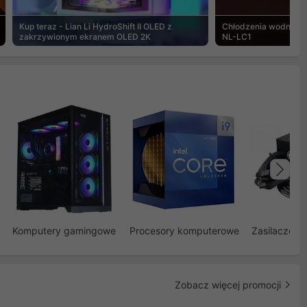
Kup teraz - Lian Li HydroShift II OLED z
Chłodzenia wodne Noc
zakrzywionym ekranem OLED 2K
NL-LC1
Na
Komputery gamingowe
Procesory komputerowe
Zasilacze d
Zobacz więcej promocji