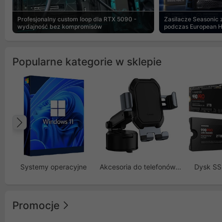
Profesjonalny custom loop dla RTX 5090 -
Zasilacze Seasonic
wydajność bez kompromisów
podczas European 
Popularne kategorie w sklepie
Poprzedni
Systemy operacyjne
Akcesoria do telefonów GSM
Dysk S
Promocje