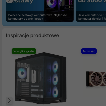
Poprzedni
Polecane zestawy komputerowe. Najlepsze
Jaki komputer do 30
komputery do gier i pracy
komputer do gier | 
Inspiracje produktowe
Wysyłka gratis
Nowość
Poprzedni