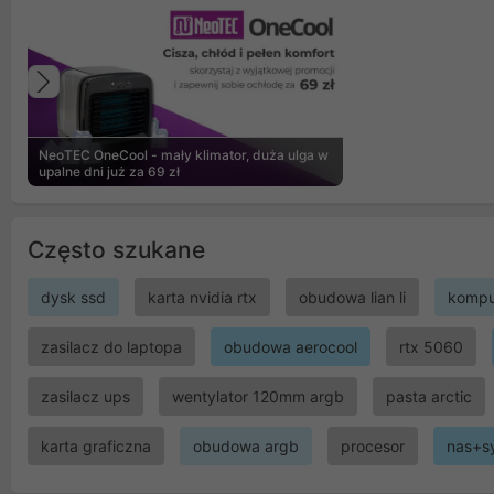
Poprzedni
NeoTEC OneCool - mały klimator, duża ulga w
upalne dni już za 69 zł
Często szukane
dysk ssd
karta nvidia rtx
obudowa lian li
kompu
zasilacz do laptopa
obudowa aerocool
rtx 5060
zasilacz ups
wentylator 120mm argb
pasta arctic
karta graficzna
obudowa argb
procesor
nas+s