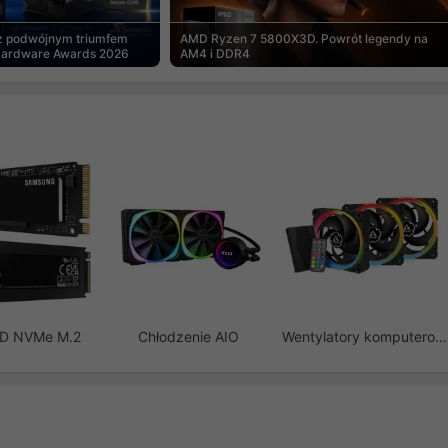
 z podwójnym triumfem
AMD Ryzen 7 5800X3D. Powrót legendy na
Hardware Awards 2026
AM4 i DDR4
SD NVMe M.2
Chłodzenie AIO
Wentylatory komputerowe