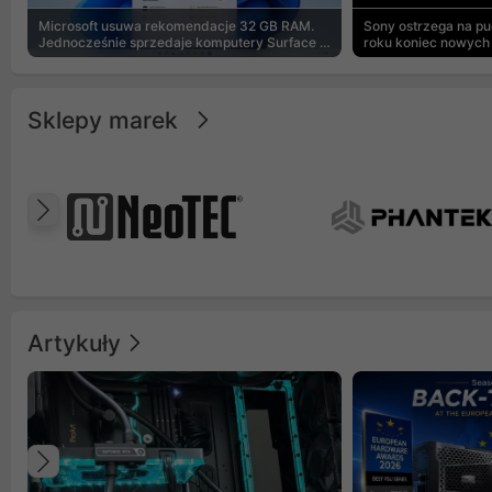
Microsoft usuwa rekomendacje 32 GB RAM.
Sony ostrzega na p
Jednocześnie sprzedaje komputery Surface z
roku koniec nowych 
8 GB
Sklepy marek
Poprzedni
Artykuły
Poprzedni