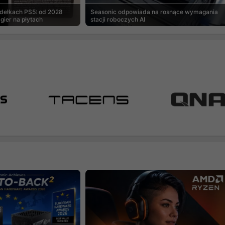
udełkach PS5: od 2028
Seasonic odpowiada na rosnące wymagania
gier na płytach
stacji roboczych AI