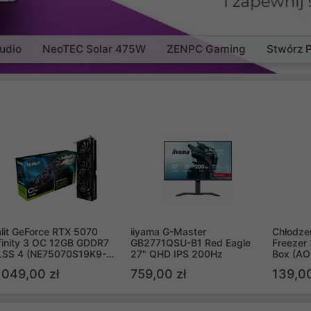
udio
NeoTEC Solar 475W
ZENPC Gaming
Stwórz 
lit GeForce RTX 5070
iiyama G-Master
Chłodzen
finity 3 OC 12GB GDDR7
GB2771QSU-B1 Red Eagle
Freezer 
LSS 4 (NE75070S19K9-
27" QHD IPS 200Hz
Box (A
B2050S)
 049,00 zł
759,00 zł
139,00