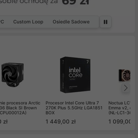
PC
Custom Loop
Osiedle Sadowe
Na
ie procesora Arctic
Procesor Intel Core Ultra 7
Noctua LC1 3
36 Black SI Brown
270K Plus 5.5GHz LGA1851
Emma v2, chł
OCPU00012A)
BOX
(NL-LC1-36)
 zł
1 449,00 zł
1 099,00 zł