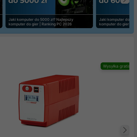
Na
Jaki komputer do 5000 zł? Najlepszy
Jaki komputer do 600
komputer do gier | Ranking PC 2026
komputer do gier | R
Wysyłka gratis
Na