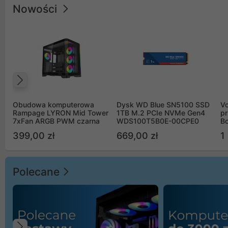
Nowości
Poprzedni
Obudowa komputerowa
Dysk WD Blue SN5100 SSD
V
Rampage LYRON Mid Tower
1TB M.2 PCIe NVMe Gen4
pr
7xFan ARGB PWM czarna
WDS100T5B0E-00CPE0
Bo
B
399,00 zł
669,00 zł
1
Polecane