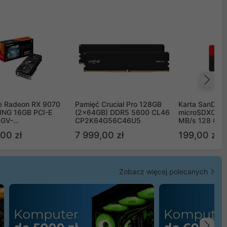
Na
e Radeon RX 9070
Pamięć Crucial Pro 128GB
Karta SanDisk
NG 16GB PCI-E
(2x64GB) DDR5 5600 CL46
microSDXC UH
(GV-
CP2K64G56C46U5
MB/s 128 GB
TGAMING-16GD)
00 zł
7 999,00 zł
199,00 zł
Zobacz więcej polecanych