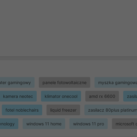
ter gamingowy
panele fotowoltaiczne
myszka gamingow
kamera neotec
klimator onecool
amd rx 6600
zasi
fotel noblechairs
liquid freezer
zasilacz 80plus platinu
ynology
windows 11 home
windows 11 pro
microsoft 