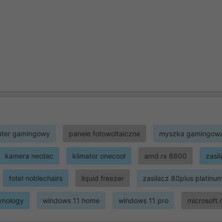
ter gamingowy
panele fotowoltaiczne
myszka gamingow
kamera neotec
klimator onecool
amd rx 6600
zasi
fotel noblechairs
liquid freezer
zasilacz 80plus platinu
ynology
windows 11 home
windows 11 pro
microsoft 