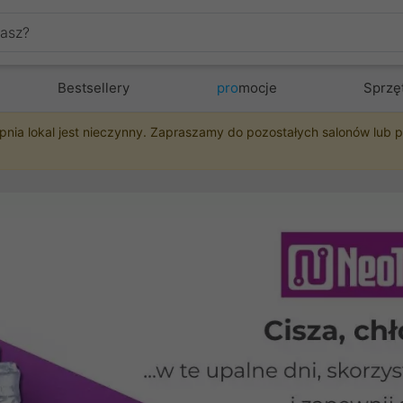
Bestsellery
pro
mocje
Sprzę
pnia lokal jest nieczynny. Zapraszamy do pozostałych salonów lub