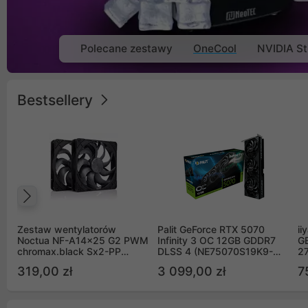
Polecane zestawy
OneCool
NVIDIA St
Bestsellery
Poprzedni
Zestaw wentylatorów
Palit GeForce RTX 5070
ii
Noctua NF-A14x25 G2 PWM
Infinity 3 OC 12GB GDDR7
G
chromax.black Sx2-PP
DLSS 4 (NE75070S19K9-
2
Sterrox 140mm Push Pull
GB2050S)
319,00 zł
3 099,00 zł
7
(2szt)