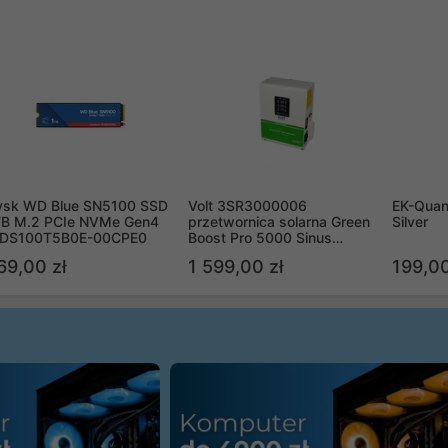
ysk WD Blue SN5100 SSD
Volt 3SR3000006
EK-Quan
TB M.2 PCIe NVMe Gen4
przetwornica solarna Green
Silver
DS100T5B0E-00CPE0
Boost Pro 5000 Sinus
Bypass
69,00 zł
1 599,00 zł
199,00