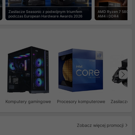
Zasilacze Seasonic z podwójnym triumfem
AMD Ryzen 7 5800X3
podczas European Hardware Awards 2026
AM4 i DDR4
Na
Komputery gamingowe
Procesory komputerowe
Zasilacze d
Zobacz więcej promocji