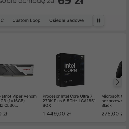
PC
Custom Loop
Osiedle Sadowe
Na
Patriot Viper Venom
Procesor Intel Core Ultra 7
Microsoft Xbox
GB (1x16GB)
270K Plus 5.5GHz LGA1851
bezprzewodo
z CL30
BOX
Black
G60C30
 zł
1 449,00 zł
275,00 zł