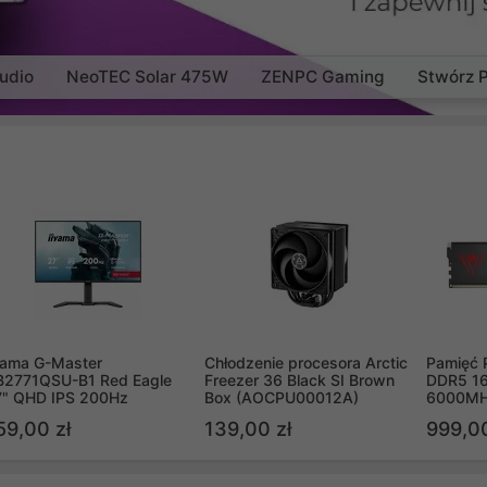
udio
NeoTEC Solar 475W
ZENPC Gaming
Stwórz 
yama G-Master
Chłodzenie procesora Arctic
Pamięć 
B2771QSU-B1 Red Eagle
Freezer 36 Black SI Brown
DDR5 16
7" QHD IPS 200Hz
Box (AOCPU00012A)
6000MH
PVV516
59,00 zł
139,00 zł
999,00