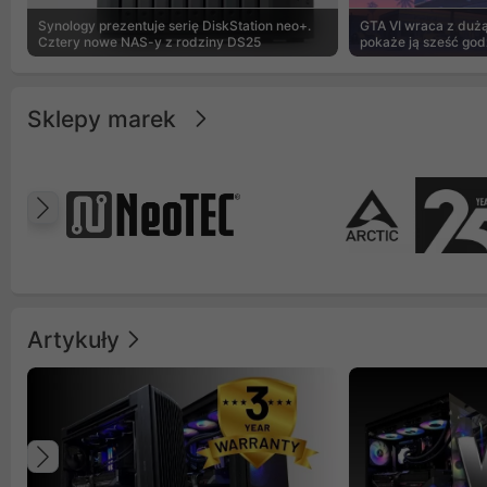
Synology prezentuje serię DiskStation neo+.
GTA VI wraca z dużą 
Cztery nowe NAS-y z rodziny DS25
pokaże ją sześć god
Sklepy marek
Poprzedni
Artykuły
Poprzedni