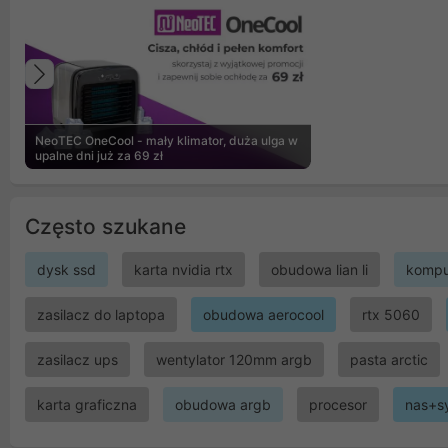
Poprzedni
NeoTEC OneCool - mały klimator, duża ulga w
upalne dni już za 69 zł
Często szukane
dysk ssd
karta nvidia rtx
obudowa lian li
kompu
zasilacz do laptopa
obudowa aerocool
rtx 5060
zasilacz ups
wentylator 120mm argb
pasta arctic
karta graficzna
obudowa argb
procesor
nas+s