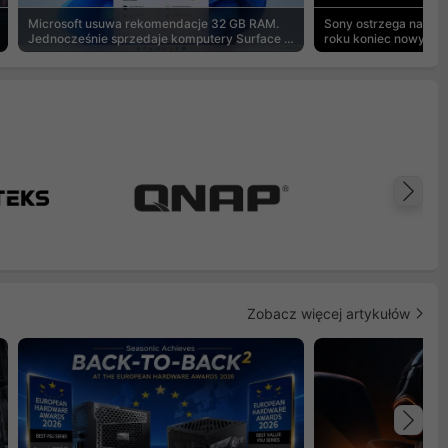
Microsoft usuwa rekomendacje 32 GB RAM.
Sony ostrzega na pu
Jednocześnie sprzedaje komputery Surface z
roku koniec nowych g
8 GB
Na
Zobacz więcej artykułów
Na