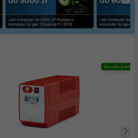
Na
Jaki komputer do 5000 zł? Najlepszy
Jaki komputer do 600
komputer do gier | Ranking PC 2026
komputer do gier | R
Wysyłka gratis
Na