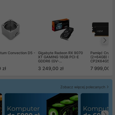
Na
tum Convection D5 -
Gigabyte Radeon RX 9070
Pamięć Crucia
XT GAMING 16GB PCI-E
(2x64GB) DD
GDDR6 (GV-
CP2K64G56C
R9070XTGAMING-16GD)
 zł
3 249,00 zł
7 999,00 zł
Zobacz więcej polecanych