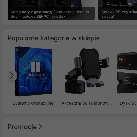
Komputery z gwarancją 36 miesięcy door-to-
Gotowy PC czy skład
door - gotowe ZENPC i składaki
opłaca?
Popularne kategorie w sklepie
Poprzedni
Systemy operacyjne
Akcesoria do telefonów GSM
Dysk S
Promocje