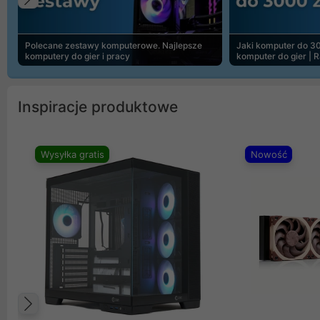
Poprzedni
Polecane zestawy komputerowe. Najlepsze
Jaki komputer do 30
komputery do gier i pracy
komputer do gier | 
Inspiracje produktowe
Wysyłka gratis
Nowość
Poprzedni