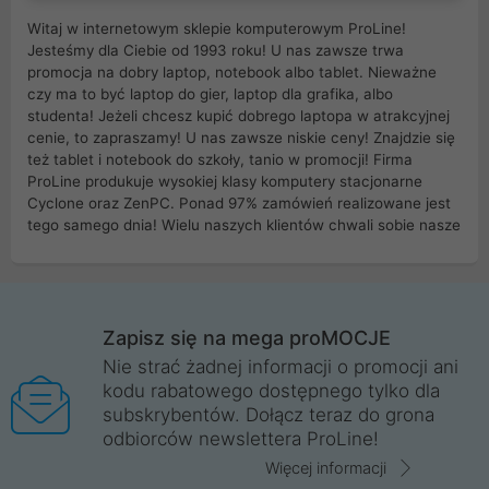
Witaj w internetowym sklepie komputerowym ProLine!
Jesteśmy dla Ciebie od 1993 roku! U nas zawsze trwa
promocja na dobry laptop, notebook albo tablet. Nieważne
czy ma to być laptop do gier, laptop dla grafika, albo
studenta! Jeżeli chcesz kupić dobrego laptopa w atrakcyjnej
cenie, to zapraszamy! U nas zawsze niskie ceny! Znajdzie się
też tablet i notebook do szkoły, tanio w promocji! Firma
ProLine produkuje wysokiej klasy komputery stacjonarne
Cyclone oraz ZenPC. Ponad 97% zamówień realizowane jest
tego samego dnia! Wielu naszych klientów chwali sobie nasze
myszki dla graczy i klawiatury mechaniczne. Posiadamy sieć
sklepów komputerowych na terenie kraju. W większości z
nich możesz odebrać zamówienie bez kosztów transportu.
Posiadamy sklep komputerowy w miastach takich jak
Wrocław, Poznań, Legnica, Katowice, Gliwice, Kalisz, Bytom,
Zapisz się na mega proMOCJE
Trzebnica, Opole. Szybka i profesjonalna obsługa!
Nie strać żadnej informacji o promocji ani
kodu rabatowego dostępnego tylko dla
ProLine to polska firma ze 100% polskim kapitałem. Działamy
subskrybentów. Dołącz teraz do grona
legalnie i płacimy podatki w naszym kraju! Posiadamy siedzibę
odbiorców newslettera ProLine!
główną w Mirkowie oraz salony na terenie kraju. Cała
komunikacja ze sklepem komputerowym ProLine jest
Więcej informacji
szyfrowana za pomocą technologii SSL. Nie sprzedajemy