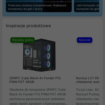
Polecane zestawy komputerowe. Najlepsze
Jaki komputer do 30
komputery do gier i pracy
komputer do gier | 
Inspiracje produktowe
Wysyłka gratis
Nowość
ZENPC Cube Black 4x Fander P12
Noctua LC1 360mm
PWM PST ARGB
chłodzenie wodne 
Obudowa do komputera ZENPC Cube
To już czas. AIO w
Black 4x Fander P12 PWM PST ARGB
Noctua! Profesjon
zachwyca panoramicznym widokiem
chłodzenia cieczą 
dzięki dwóm panelom z hartowanego
bezkompromisowe 