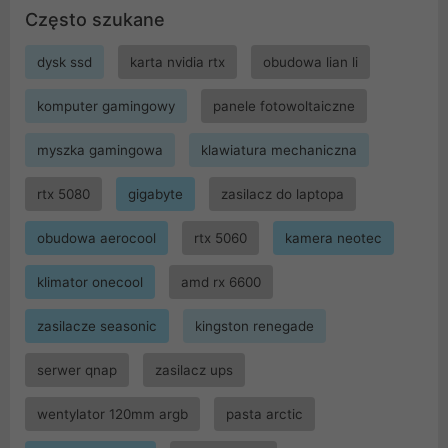
Często szukane
dysk ssd
karta nvidia rtx
obudowa lian li
komputer gamingowy
panele fotowoltaiczne
myszka gamingowa
klawiatura mechaniczna
rtx 5080
gigabyte
zasilacz do laptopa
obudowa aerocool
rtx 5060
kamera neotec
klimator onecool
amd rx 6600
zasilacze seasonic
kingston renegade
serwer qnap
zasilacz ups
wentylator 120mm argb
pasta arctic