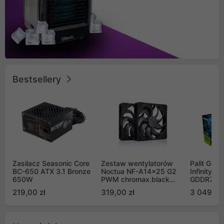
Bestsellery
Zasilacz Seasonic Core
Zestaw wentylatorów
Palit GeF
BC-650 ATX 3.1 Bronze
Noctua NF-A14x25 G2
Infinity 3
650W
PWM chromax.black
GDDR7 DL
Sx2-PP Sterrox 140mm
(NE75070
219,00 zł
319,00 zł
3 049,00
Push Pull (2szt)
GB2050S