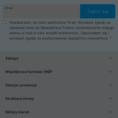
danych osobowych. Dlatego zakup notebooka albo laptopa w
Email
ProLine to czysta przyjemność i pełne bezpieczeństwo.
Zapisz się
Zaopatrzysz się u nas w akcesoria i części komputerowe
takie jak procesory, karty graficzne, płyty główne, pamięci,
Oświadczam, że mam ukończone 16 lat. Wyrażam zgodę na
dyski SSD, M.2 oraz HDD. Nasi pracownicy pomogą Ci wybrać
zapisanie mnie do Newslettera Proline i przetwarzanie mojego
najlepszy zasilacz komputerowy oraz obudowę do komputera.
adresu e-mail w celu wysyłki wiadomości. Zapoznałem się i
Poza komputerami mamy również najlepsze na rynku
wyrażam zgodę na postanowienia
regulaminu newslettera
.
Smartfony takich producentów jak Xiaomi, Apple, Samsung i
Huawei. Jeżeli chcesz, aby Twój komputer pracował cicho,
posiadamy szeroką gamę chłodzenia procesora, oraz ciche
wentylatory. Na koniec mając już to wszystko, możesz
Zakupy
wybrać idealny fotel gamingowy.
Współpraca hurtowa i MŚP
Okazja i promocja
Struktura strony
Sklepy marek