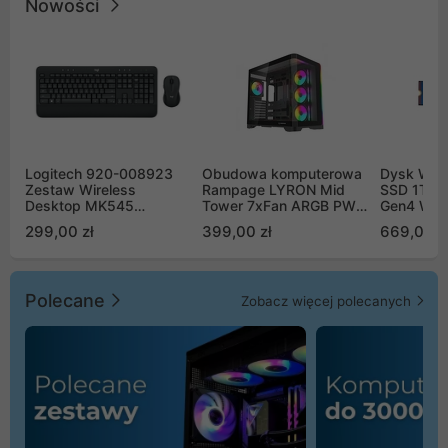
Nowości
Logitech 920-008923
Obudowa komputerowa
Dysk WD 
Zestaw Wireless
Rampage LYRON Mid
SSD 1TB 
Desktop MK545
Tower 7xFan ARGB PWM
Gen4 WD
Advanced
czarna
00CPE0
299,00 zł
399,00 zł
669,00 z
Polecane
Zobacz więcej polecanych