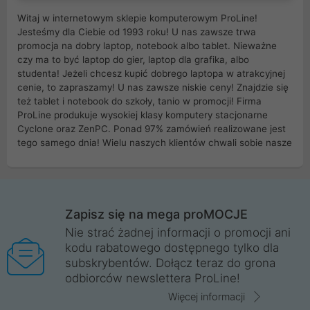
Witaj w internetowym sklepie komputerowym ProLine!
Jesteśmy dla Ciebie od 1993 roku! U nas zawsze trwa
promocja na dobry laptop, notebook albo tablet. Nieważne
czy ma to być laptop do gier, laptop dla grafika, albo
studenta! Jeżeli chcesz kupić dobrego laptopa w atrakcyjnej
cenie, to zapraszamy! U nas zawsze niskie ceny! Znajdzie się
też tablet i notebook do szkoły, tanio w promocji! Firma
ProLine produkuje wysokiej klasy komputery stacjonarne
Cyclone oraz ZenPC. Ponad 97% zamówień realizowane jest
tego samego dnia! Wielu naszych klientów chwali sobie nasze
myszki dla graczy i klawiatury mechaniczne. Posiadamy sieć
sklepów komputerowych na terenie kraju. W większości z
nich możesz odebrać zamówienie bez kosztów transportu.
Posiadamy sklep komputerowy w miastach takich jak
Wrocław, Poznań, Legnica, Katowice, Gliwice, Kalisz, Bytom,
Zapisz się na mega proMOCJE
Trzebnica, Opole. Szybka i profesjonalna obsługa!
Nie strać żadnej informacji o promocji ani
kodu rabatowego dostępnego tylko dla
ProLine to polska firma ze 100% polskim kapitałem. Działamy
subskrybentów. Dołącz teraz do grona
legalnie i płacimy podatki w naszym kraju! Posiadamy siedzibę
odbiorców newslettera ProLine!
główną w Mirkowie oraz salony na terenie kraju. Cała
komunikacja ze sklepem komputerowym ProLine jest
Więcej informacji
szyfrowana za pomocą technologii SSL. Nie sprzedajemy