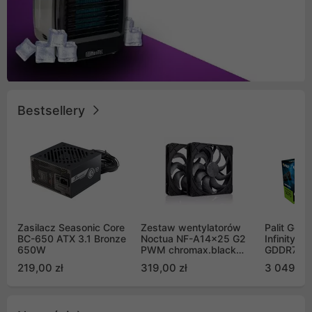
Bestsellery
Zasilacz Seasonic Core
Zestaw wentylatorów
Palit GeF
BC-650 ATX 3.1 Bronze
Noctua NF-A14x25 G2
Infinity 3
650W
PWM chromax.black
GDDR7 DL
Sx2-PP Sterrox 140mm
(NE75070
219,00 zł
319,00 zł
3 049,00
Push Pull (2szt)
GB2050S