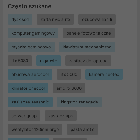
Często szukane
dysk ssd
karta nvidia rtx
obudowa lian li
komputer gamingowy
panele fotowoltaiczne
myszka gamingowa
klawiatura mechaniczna
rtx 5080
gigabyte
zasilacz do laptopa
obudowa aerocool
rtx 5060
kamera neotec
klimator onecool
amd rx 6600
zasilacze seasonic
kingston renegade
serwer qnap
zasilacz ups
wentylator 120mm argb
pasta arctic