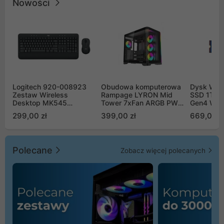
Nowości
Logitech 920-008923
Obudowa komputerowa
Dysk WD 
Zestaw Wireless
Rampage LYRON Mid
SSD 1TB 
Desktop MK545
Tower 7xFan ARGB PWM
Gen4 WD
Advanced
czarna
00CPE0
299,00 zł
399,00 zł
669,00 z
Polecane
Zobacz więcej polecanych