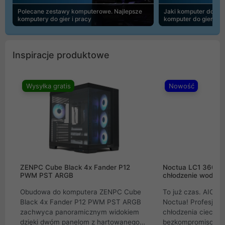
Polecane zestawy komputerowe. Najlepsze
Jaki komputer do 30
komputery do gier i pracy
komputer do gier | 
Inspiracje produktowe
Wysyłka gratis
Nowość
ZENPC Cube Black 4x Fander P12
Noctua LC1 360mm
PWM PST ARGB
chłodzenie wodne 
Obudowa do komputera ZENPC Cube
To już czas. AIO w
Black 4x Fander P12 PWM PST ARGB
Noctua! Profesjon
zachwyca panoramicznym widokiem
chłodzenia cieczą 
dzięki dwóm panelom z hartowanego
bezkompromisowe 