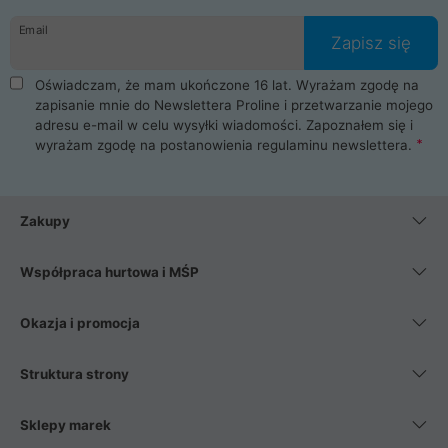
danych osobowych. Dlatego zakup notebooka albo laptopa w
Email
ProLine to czysta przyjemność i pełne bezpieczeństwo.
Zapisz się
Zaopatrzysz się u nas w akcesoria i części komputerowe
takie jak procesory, karty graficzne, płyty główne, pamięci,
Oświadczam, że mam ukończone 16 lat. Wyrażam zgodę na
dyski SSD, M.2 oraz HDD. Nasi pracownicy pomogą Ci wybrać
zapisanie mnie do Newslettera Proline i przetwarzanie mojego
najlepszy zasilacz komputerowy oraz obudowę do komputera.
adresu e-mail w celu wysyłki wiadomości. Zapoznałem się i
Poza komputerami mamy również najlepsze na rynku
wyrażam zgodę na postanowienia
regulaminu newslettera
.
Smartfony takich producentów jak Xiaomi, Apple, Samsung i
Huawei. Jeżeli chcesz, aby Twój komputer pracował cicho,
posiadamy szeroką gamę chłodzenia procesora, oraz ciche
wentylatory. Na koniec mając już to wszystko, możesz
Zakupy
wybrać idealny fotel gamingowy.
Współpraca hurtowa i MŚP
Okazja i promocja
Struktura strony
Sklepy marek