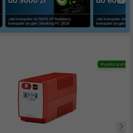
Na
Jaki komputer do 5000 zł? Najlepszy
Jaki komputer do 600
komputer do gier | Ranking PC 2026
komputer do gier | R
Wysyłka gratis
Na