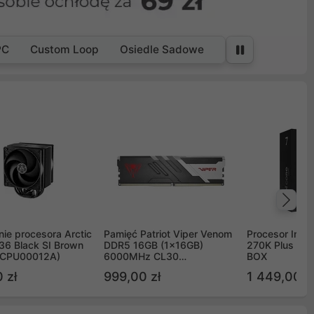
PC
Custom Loop
Osiedle Sadowe
Na
ie procesora Arctic
Pamięć Patriot Viper Venom
Procesor Intel 
36 Black SI Brown
DDR5 16GB (1x16GB)
270K Plus 5.
OCPU00012A)
6000MHz CL30
BOX
PVV516G60C30
 zł
999,00 zł
1 449,00 z