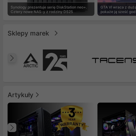
Synology prezentuje serię DiskStation neo+.
GTA VI wraca z dużą 
Cztery nowe NAS-y z rodziny DS25
pokaże ją sześć god
Sklepy marek
Poprzedni
Artykuły
Poprzedni