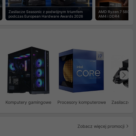
Zasilacze Seasonic z podwójnym triumfem
AMD Ryzen 7 5800X3
podczas European Hardware Awards 2026
AM4 i DDR4
Na
Komputery gamingowe
Procesory komputerowe
Zasilacze d
Zobacz więcej promocji