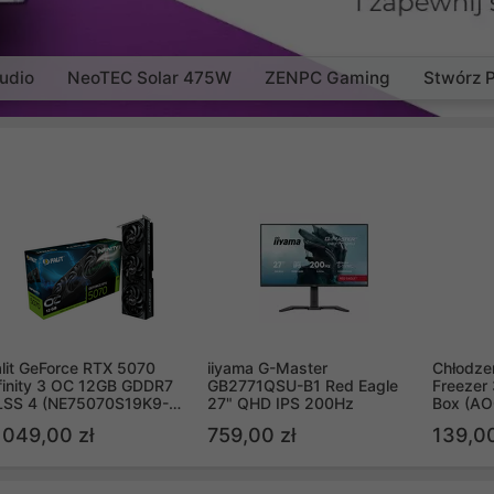
udio
NeoTEC Solar 475W
ZENPC Gaming
Stwórz 
lit GeForce RTX 5070
iiyama G-Master
Chłodzen
finity 3 OC 12GB GDDR7
GB2771QSU-B1 Red Eagle
Freezer 
LSS 4 (NE75070S19K9-
27" QHD IPS 200Hz
Box (A
B2050S)
 049,00 zł
759,00 zł
139,00