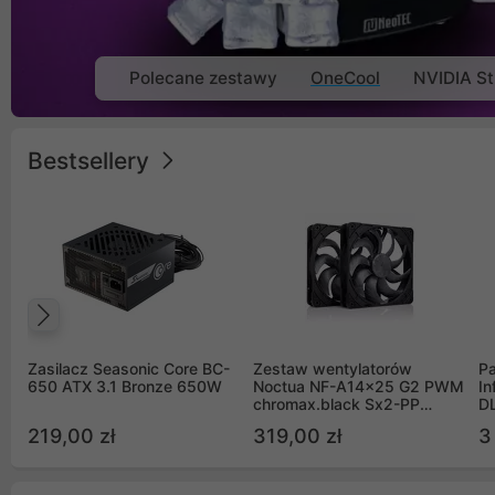
Polecane zestawy
OneCool
NVIDIA St
Bestsellery
Poprzedni
Zasilacz Seasonic Core BC-
Zestaw wentylatorów
Pa
650 ATX 3.1 Bronze 650W
Noctua NF-A14x25 G2 PWM
In
chromax.black Sx2-PP
D
Sterrox 140mm Push Pull
G
219,00 zł
319,00 zł
3
(2szt)