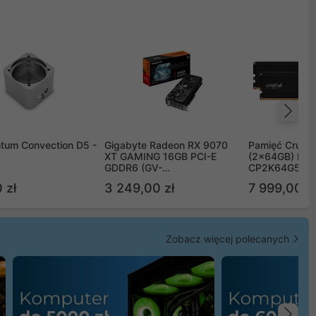
Na
tum Convection D5 -
Gigabyte Radeon RX 9070
Pamięć Crucia
XT GAMING 16GB PCI-E
(2x64GB) DD
GDDR6 (GV-
CP2K64G56C
R9070XTGAMING-16GD)
 zł
3 249,00 zł
7 999,00 zł
Zobacz więcej polecanych