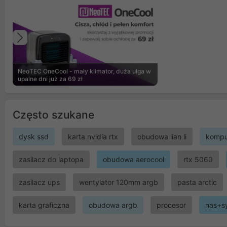
Poprzedni
NeoTEC OneCool - mały klimator, duża ulga w
upalne dni już za 69 zł
Często szukane
dysk ssd
karta nvidia rtx
obudowa lian li
kompu
zasilacz do laptopa
obudowa aerocool
rtx 5060
zasilacz ups
wentylator 120mm argb
pasta arctic
karta graficzna
obudowa argb
procesor
nas+s