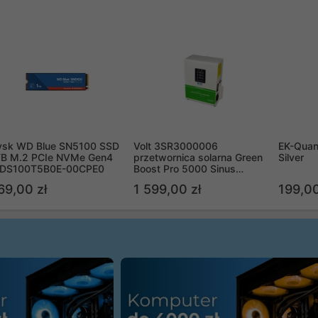
ysk WD Blue SN5100 SSD
Volt 3SR3000006
EK-Quan
TB M.2 PCIe NVMe Gen4
przetwornica solarna Green
Silver
DS100T5B0E-00CPE0
Boost Pro 5000 Sinus
Bypass
69,00 zł
1 599,00 zł
199,00