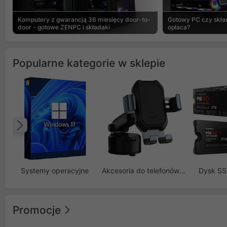
Komputery z gwarancją 36 miesięcy door-to-
Gotowy PC czy skład
door - gotowe ZENPC i składaki
opłaca?
Popularne kategorie w sklepie
Poprzedni
Systemy operacyjne
Akcesoria do telefonów GSM
Dysk S
Promocje