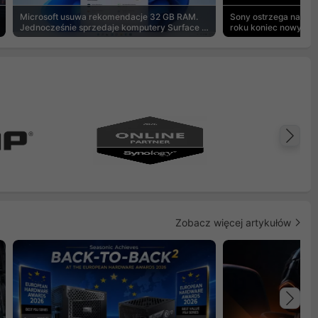
Microsoft usuwa rekomendacje 32 GB RAM.
Sony ostrzega na pu
Jednocześnie sprzedaje komputery Surface z
roku koniec nowych g
8 GB
Na
Zobacz więcej artykułów
Na