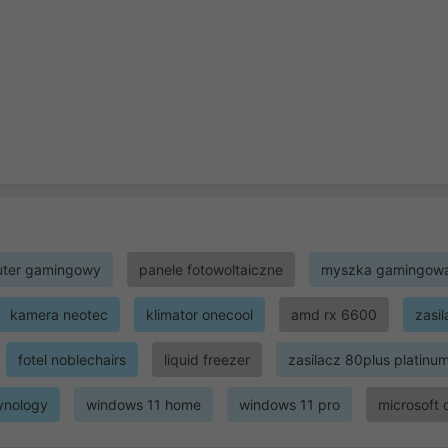
ter gamingowy
panele fotowoltaiczne
myszka gamingow
kamera neotec
klimator onecool
amd rx 6600
zasi
fotel noblechairs
liquid freezer
zasilacz 80plus platinu
ynology
windows 11 home
windows 11 pro
microsoft 