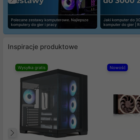
Poprzedni
Polecane zestawy komputerowe. Najlepsze
Jaki komputer do 30
komputery do gier i pracy
komputer do gier | 
Inspiracje produktowe
Wysyłka gratis
Nowość
Poprzedni