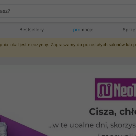
Bestsellery
pro
mocje
Sprzę
pnia lokal jest nieczynny. Zapraszamy do pozostałych salonów lub