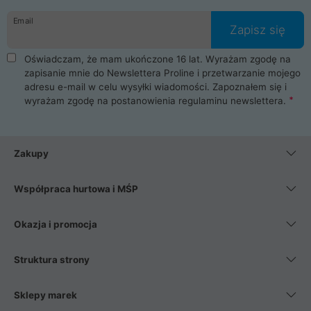
danych osobowych. Dlatego zakup notebooka albo laptopa w
Email
ProLine to czysta przyjemność i pełne bezpieczeństwo.
Zapisz się
Zaopatrzysz się u nas w akcesoria i części komputerowe
takie jak procesory, karty graficzne, płyty główne, pamięci,
Oświadczam, że mam ukończone 16 lat. Wyrażam zgodę na
dyski SSD, M.2 oraz HDD. Nasi pracownicy pomogą Ci wybrać
zapisanie mnie do Newslettera Proline i przetwarzanie mojego
najlepszy zasilacz komputerowy oraz obudowę do komputera.
adresu e-mail w celu wysyłki wiadomości. Zapoznałem się i
Poza komputerami mamy również najlepsze na rynku
wyrażam zgodę na postanowienia
regulaminu newslettera
.
Smartfony takich producentów jak Xiaomi, Apple, Samsung i
Huawei. Jeżeli chcesz, aby Twój komputer pracował cicho,
posiadamy szeroką gamę chłodzenia procesora, oraz ciche
wentylatory. Na koniec mając już to wszystko, możesz
Zakupy
wybrać idealny fotel gamingowy.
Współpraca hurtowa i MŚP
Okazja i promocja
Struktura strony
Sklepy marek