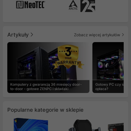
Artykuły
Zobacz więcej artykułów
Komputery z gwarancją 36 miesięcy door-
Gotowy PC czy skład
to-door - gotowe ZENPC i składaki
opłaca?
Popularne kategorie w sklepie