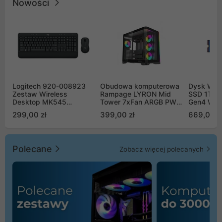
Nowości
Logitech 920-008923
Obudowa komputerowa
Dysk WD 
Zestaw Wireless
Rampage LYRON Mid
SSD 1TB 
Desktop MK545
Tower 7xFan ARGB PWM
Gen4 WD
Advanced
czarna
00CPE0
299,00 zł
399,00 zł
669,00 z
Polecane
Zobacz więcej polecanych