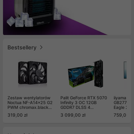
Bestsellery
Zestaw wentylatorów
Palit GeForce RTX 5070
iiyama G-
Noctua NF-A14x25 G2
Infinity 3 OC 12GB
GB2771QS
PWM chromax.black
GDDR7 DLSS 4
Eagle 27"
Sx2-PP Sterrox 140mm
(NE75070S19K9-
200Hz
319,00 zł
3 099,00 zł
759,00 zł
Push Pull (2szt)
GB2050S)