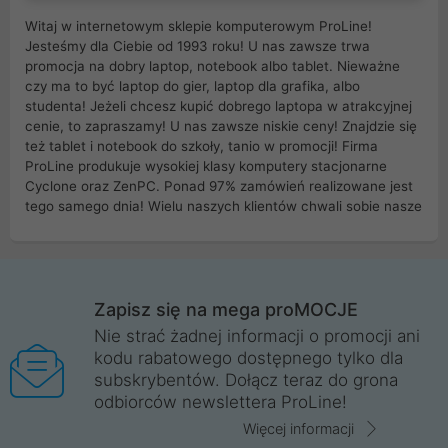
Witaj w internetowym sklepie komputerowym ProLine!
Jesteśmy dla Ciebie od 1993 roku! U nas zawsze trwa
promocja na dobry laptop, notebook albo tablet. Nieważne
czy ma to być laptop do gier, laptop dla grafika, albo
studenta! Jeżeli chcesz kupić dobrego laptopa w atrakcyjnej
cenie, to zapraszamy! U nas zawsze niskie ceny! Znajdzie się
też tablet i notebook do szkoły, tanio w promocji! Firma
ProLine produkuje wysokiej klasy komputery stacjonarne
Cyclone oraz ZenPC. Ponad 97% zamówień realizowane jest
tego samego dnia! Wielu naszych klientów chwali sobie nasze
myszki dla graczy i klawiatury mechaniczne. Posiadamy sieć
sklepów komputerowych na terenie kraju. W większości z
nich możesz odebrać zamówienie bez kosztów transportu.
Posiadamy sklep komputerowy w miastach takich jak
Wrocław, Poznań, Legnica, Katowice, Gliwice, Kalisz, Bytom,
Zapisz się na mega proMOCJE
Trzebnica, Opole. Szybka i profesjonalna obsługa!
Nie strać żadnej informacji o promocji ani
kodu rabatowego dostępnego tylko dla
ProLine to polska firma ze 100% polskim kapitałem. Działamy
subskrybentów. Dołącz teraz do grona
legalnie i płacimy podatki w naszym kraju! Posiadamy siedzibę
odbiorców newslettera ProLine!
główną w Mirkowie oraz salony na terenie kraju. Cała
komunikacja ze sklepem komputerowym ProLine jest
Więcej informacji
szyfrowana za pomocą technologii SSL. Nie sprzedajemy