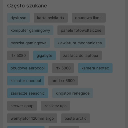
Często szukane
dysk ssd
karta nvidia rtx
obudowa lian li
komputer gamingowy
panele fotowoltaiczne
myszka gamingowa
klawiatura mechaniczna
rtx 5080
gigabyte
zasilacz do laptopa
obudowa aerocool
rtx 5060
kamera neotec
klimator onecool
amd rx 6600
zasilacze seasonic
kingston renegade
serwer qnap
zasilacz ups
wentylator 120mm argb
pasta arctic