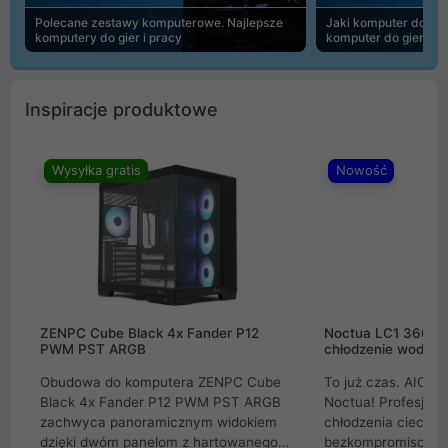
Polecane zestawy komputerowe. Najlepsze
Jaki komputer do 30
komputery do gier i pracy
komputer do gier | 
Inspiracje produktowe
Wysyłka gratis
Nowość
ZENPC Cube Black 4x Fander P12
Noctua LC1 360mm
PWM PST ARGB
chłodzenie wodne 
Obudowa do komputera ZENPC Cube
To już czas. AIO w
Black 4x Fander P12 PWM PST ARGB
Noctua! Profesjon
zachwyca panoramicznym widokiem
chłodzenia cieczą 
dzięki dwóm panelom z hartowanego
bezkompromisowe 