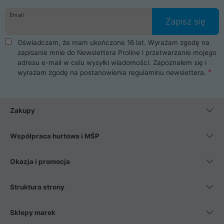
danych osobowych. Dlatego zakup notebooka albo laptopa w
Email
ProLine to czysta przyjemność i pełne bezpieczeństwo.
Zapisz się
Zaopatrzysz się u nas w akcesoria i części komputerowe
takie jak procesory, karty graficzne, płyty główne, pamięci,
Oświadczam, że mam ukończone 16 lat. Wyrażam zgodę na
dyski SSD, M.2 oraz HDD. Nasi pracownicy pomogą Ci wybrać
zapisanie mnie do Newslettera Proline i przetwarzanie mojego
najlepszy zasilacz komputerowy oraz obudowę do komputera.
adresu e-mail w celu wysyłki wiadomości. Zapoznałem się i
Poza komputerami mamy również najlepsze na rynku
wyrażam zgodę na postanowienia
regulaminu newslettera
.
Smartfony takich producentów jak Xiaomi, Apple, Samsung i
Huawei. Jeżeli chcesz, aby Twój komputer pracował cicho,
posiadamy szeroką gamę chłodzenia procesora, oraz ciche
wentylatory. Na koniec mając już to wszystko, możesz
Zakupy
wybrać idealny fotel gamingowy.
Współpraca hurtowa i MŚP
Okazja i promocja
Struktura strony
Sklepy marek