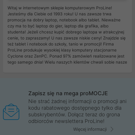
Witaj w internetowym sklepie komputerowym ProLine!
Jesteśmy dla Ciebie od 1993 roku! U nas zawsze trwa
promocja na dobry laptop, notebook albo tablet. Nieważne
czy ma to być laptop do gier, laptop dla grafika, albo
studenta! Jeżeli chcesz kupić dobrego laptopa w atrakcyjnej
cenie, to zapraszamy! U nas zawsze niskie ceny! Znajdzie się
też tablet i notebook do szkoły, tanio w promocji! Firma
ProLine produkuje wysokiej klasy komputery stacjonarne
Cyclone oraz ZenPC. Ponad 97% zamówień realizowane jest
tego samego dnia! Wielu naszych klientów chwali sobie nasze
myszki dla graczy i klawiatury mechaniczne. Posiadamy sieć
sklepów komputerowych na terenie kraju. W większości z
nich możesz odebrać zamówienie bez kosztów transportu.
Posiadamy sklep komputerowy w miastach takich jak
Wrocław, Poznań, Legnica, Katowice, Gliwice, Kalisz, Bytom,
Zapisz się na mega proMOCJE
Trzebnica, Opole. Szybka i profesjonalna obsługa!
Nie strać żadnej informacji o promocji ani
kodu rabatowego dostępnego tylko dla
ProLine to polska firma ze 100% polskim kapitałem. Działamy
subskrybentów. Dołącz teraz do grona
legalnie i płacimy podatki w naszym kraju! Posiadamy siedzibę
odbiorców newslettera ProLine!
główną w Mirkowie oraz salony na terenie kraju. Cała
komunikacja ze sklepem komputerowym ProLine jest
Więcej informacji
szyfrowana za pomocą technologii SSL. Nie sprzedajemy