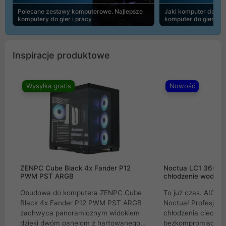
Polecane zestawy komputerowe. Najlepsze
Jaki komputer do 30
komputery do gier i pracy
komputer do gier | 
Inspiracje produktowe
Wysyłka gratis
Nowość
ZENPC Cube Black 4x Fander P12
Noctua LC1 360mm
PWM PST ARGB
chłodzenie wodne 
Obudowa do komputera ZENPC Cube
To już czas. AIO w
Black 4x Fander P12 PWM PST ARGB
Noctua! Profesjon
zachwyca panoramicznym widokiem
chłodzenia cieczą 
dzięki dwóm panelom z hartowanego
bezkompromisowe 