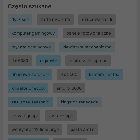
Często szukane
dysk ssd
karta nvidia rtx
obudowa lian li
komputer gamingowy
panele fotowoltaiczne
myszka gamingowa
klawiatura mechaniczna
rtx 5080
gigabyte
zasilacz do laptopa
obudowa aerocool
rtx 5060
kamera neotec
klimator onecool
amd rx 6600
zasilacze seasonic
kingston renegade
serwer qnap
zasilacz ups
wentylator 120mm argb
pasta arctic