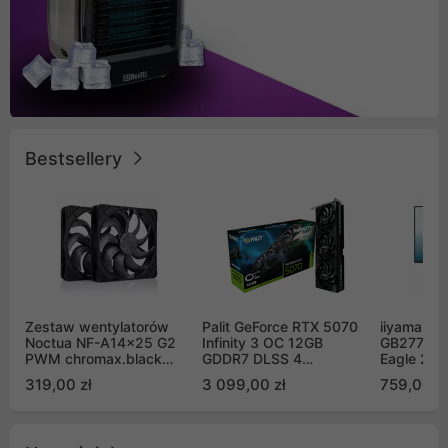
Bestsellery
Zestaw wentylatorów
Palit GeForce RTX 5070
iiyama G-
Noctua NF-A14x25 G2
Infinity 3 OC 12GB
GB2771QS
PWM chromax.black
GDDR7 DLSS 4
Eagle 27"
Sx2-PP Sterrox 140mm
(NE75070S19K9-
200Hz
319,00 zł
3 099,00 zł
759,00 zł
Push Pull (2szt)
GB2050S)