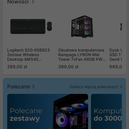
Nowości
Logitech 920-008923
Obudowa komputerowa
Dysk WD 
Zestaw Wireless
Rampage LYRON Mid
SSD 1TB 
Desktop MK545
Tower 7xFan ARGB PWM
Gen4 WD
Advanced
czarna
00CPE0
299,00 zł
399,00 zł
669,00 z
Polecane
Zobacz więcej polecanych