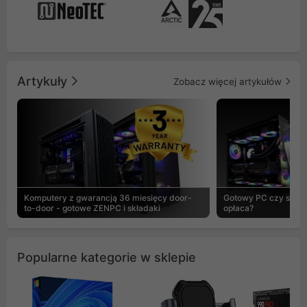
Artykuły
Zobacz więcej artykułów
Komputery z gwarancją 36 miesięcy door-
Gotowy PC czy skład
to-door - gotowe ZENPC i składaki
opłaca?
Popularne kategorie w sklepie