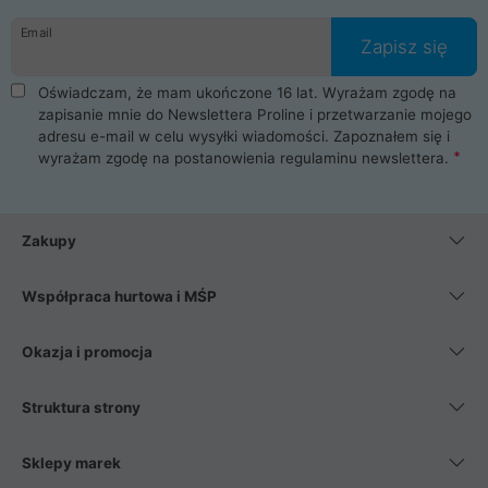
danych osobowych. Dlatego zakup notebooka albo laptopa w
Email
ProLine to czysta przyjemność i pełne bezpieczeństwo.
Zapisz się
Zaopatrzysz się u nas w akcesoria i części komputerowe
takie jak procesory, karty graficzne, płyty główne, pamięci,
Oświadczam, że mam ukończone 16 lat. Wyrażam zgodę na
dyski SSD, M.2 oraz HDD. Nasi pracownicy pomogą Ci wybrać
zapisanie mnie do Newslettera Proline i przetwarzanie mojego
najlepszy zasilacz komputerowy oraz obudowę do komputera.
adresu e-mail w celu wysyłki wiadomości. Zapoznałem się i
Poza komputerami mamy również najlepsze na rynku
wyrażam zgodę na postanowienia
regulaminu newslettera
.
Smartfony takich producentów jak Xiaomi, Apple, Samsung i
Huawei. Jeżeli chcesz, aby Twój komputer pracował cicho,
posiadamy szeroką gamę chłodzenia procesora, oraz ciche
wentylatory. Na koniec mając już to wszystko, możesz
Zakupy
wybrać idealny fotel gamingowy.
Współpraca hurtowa i MŚP
Okazja i promocja
Struktura strony
Sklepy marek