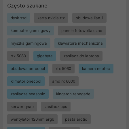
Często szukane
dysk ssd
karta nvidia rtx
obudowa lian li
komputer gamingowy
panele fotowoltaiczne
myszka gamingowa
klawiatura mechaniczna
rtx 5080
gigabyte
zasilacz do laptopa
obudowa aerocool
rtx 5060
kamera neotec
klimator onecool
amd rx 6600
zasilacze seasonic
kingston renegade
serwer qnap
zasilacz ups
wentylator 120mm argb
pasta arctic