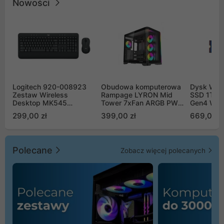
Nowości
Logitech 920-008923
Obudowa komputerowa
Dysk WD 
Zestaw Wireless
Rampage LYRON Mid
SSD 1TB 
Desktop MK545
Tower 7xFan ARGB PWM
Gen4 WD
Advanced
czarna
00CPE0
299,00 zł
399,00 zł
669,00 z
Polecane
Zobacz więcej polecanych