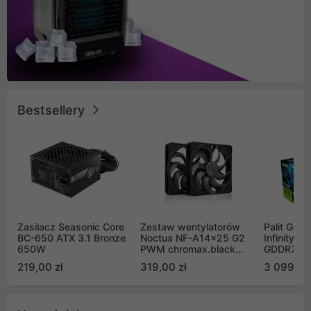
Bestsellery
Zasilacz Seasonic Core
Zestaw wentylatorów
Palit GeF
BC-650 ATX 3.1 Bronze
Noctua NF-A14x25 G2
Infinity 3
650W
PWM chromax.black
GDDR7 DL
Sx2-PP Sterrox 140mm
(NE75070
219,00 zł
319,00 zł
3 099,00
Push Pull (2szt)
GB2050S