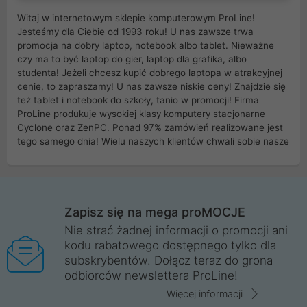
Witaj w internetowym sklepie komputerowym ProLine!
Jesteśmy dla Ciebie od 1993 roku! U nas zawsze trwa
promocja na dobry laptop, notebook albo tablet. Nieważne
czy ma to być laptop do gier, laptop dla grafika, albo
studenta! Jeżeli chcesz kupić dobrego laptopa w atrakcyjnej
cenie, to zapraszamy! U nas zawsze niskie ceny! Znajdzie się
też tablet i notebook do szkoły, tanio w promocji! Firma
ProLine produkuje wysokiej klasy komputery stacjonarne
Cyclone oraz ZenPC. Ponad 97% zamówień realizowane jest
tego samego dnia! Wielu naszych klientów chwali sobie nasze
myszki dla graczy i klawiatury mechaniczne. Posiadamy sieć
sklepów komputerowych na terenie kraju. W większości z
nich możesz odebrać zamówienie bez kosztów transportu.
Posiadamy sklep komputerowy w miastach takich jak
Wrocław, Poznań, Legnica, Katowice, Gliwice, Kalisz, Bytom,
Zapisz się na mega proMOCJE
Trzebnica, Opole. Szybka i profesjonalna obsługa!
Nie strać żadnej informacji o promocji ani
kodu rabatowego dostępnego tylko dla
ProLine to polska firma ze 100% polskim kapitałem. Działamy
subskrybentów. Dołącz teraz do grona
legalnie i płacimy podatki w naszym kraju! Posiadamy siedzibę
odbiorców newslettera ProLine!
główną w Mirkowie oraz salony na terenie kraju. Cała
komunikacja ze sklepem komputerowym ProLine jest
Więcej informacji
szyfrowana za pomocą technologii SSL. Nie sprzedajemy