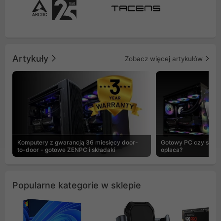
Artykuły
Zobacz więcej artykułów
Komputery z gwarancją 36 miesięcy door-
Gotowy PC czy skład
to-door - gotowe ZENPC i składaki
opłaca?
Popularne kategorie w sklepie