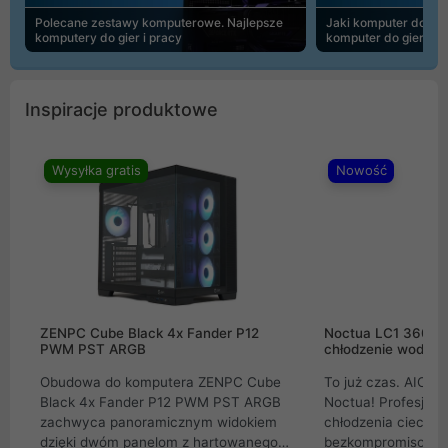
Polecane zestawy komputerowe. Najlepsze
Jaki komputer do 30
komputery do gier i pracy
komputer do gier | 
Inspiracje produktowe
Wysyłka gratis
Nowość
ZENPC Cube Black 4x Fander P12
Noctua LC1 360mm
PWM PST ARGB
chłodzenie wodne 
Obudowa do komputera ZENPC Cube
To już czas. AIO w
Black 4x Fander P12 PWM PST ARGB
Noctua! Profesjon
zachwyca panoramicznym widokiem
chłodzenia cieczą 
dzięki dwóm panelom z hartowanego
bezkompromisowe 