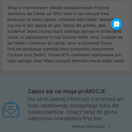
Witaj w internetowym sklepie komputerowym ProLine!
Jesteśmy dla Ciebie od 1993 roku! U nas zawsze trwa
promocja na dobry laptop, notebook albo tablet. Nieważne
czy ma to być laptop do gier, laptop dla grafika, albo
studenta! Jeżeli chcesz kupić dobrego laptopa w atrakcyjnej
cenie, to zapraszamy! U nas zawsze niskie ceny! Znajdzie się
też tablet i notebook do szkoły, tanio w promocji! Firma
ProLine produkuje wysokiej klasy komputery stacjonarne
Cyclone oraz ZenPC. Ponad 97% zamówień realizowane jest
tego samego dnia! Wielu naszych klientów chwali sobie nasze
myszki dla graczy i klawiatury mechaniczne. Posiadamy sieć
sklepów komputerowych na terenie kraju. W większości z
nich możesz odebrać zamówienie bez kosztów transportu.
Posiadamy sklep komputerowy w miastach takich jak
Wrocław, Poznań, Legnica, Katowice, Gliwice, Kalisz, Bytom,
Zapisz się na mega proMOCJE
Trzebnica, Opole. Szybka i profesjonalna obsługa!
Nie strać żadnej informacji o promocji ani
kodu rabatowego dostępnego tylko dla
ProLine to polska firma ze 100% polskim kapitałem. Działamy
subskrybentów. Dołącz teraz do grona
legalnie i płacimy podatki w naszym kraju! Posiadamy siedzibę
odbiorców newslettera ProLine!
główną w Mirkowie oraz salony na terenie kraju. Cała
komunikacja ze sklepem komputerowym ProLine jest
Więcej informacji
szyfrowana za pomocą technologii SSL. Nie sprzedajemy