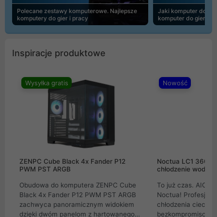
Polecane zestawy komputerowe. Najlepsze
Jaki komputer do 30
komputery do gier i pracy
komputer do gier | 
Inspiracje produktowe
Wysyłka gratis
Nowość
ZENPC Cube Black 4x Fander P12
Noctua LC1 360mm
PWM PST ARGB
chłodzenie wodne 
Obudowa do komputera ZENPC Cube
To już czas. AIO w
Black 4x Fander P12 PWM PST ARGB
Noctua! Profesjon
zachwyca panoramicznym widokiem
chłodzenia cieczą 
dzięki dwóm panelom z hartowanego
bezkompromisowe 