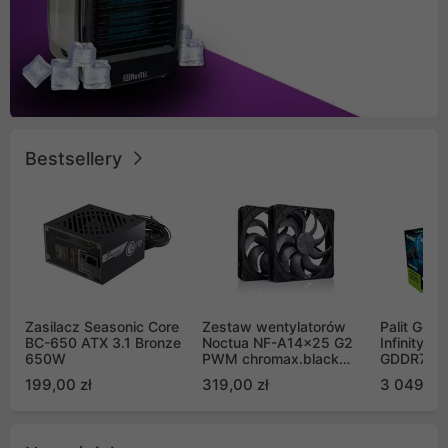
Bestsellery
Zasilacz Seasonic Core
Zestaw wentylatorów
Palit GeF
BC-650 ATX 3.1 Bronze
Noctua NF-A14x25 G2
Infinity 3
650W
PWM chromax.black
GDDR7 DL
Sx2-PP Sterrox 140mm
(NE75070
199,00 zł
319,00 zł
3 049,00
Push Pull (2szt)
GB2050S