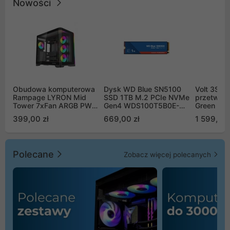
Nowości
Obudowa komputerowa
Dysk WD Blue SN5100
Volt 3SR
Rampage LYRON Mid
SSD 1TB M.2 PCIe NVMe
przetworn
Tower 7xFan ARGB PWM
Gen4 WDS100T5B0E-
Green Boo
czarna
00CPE0
Sinus Byp
399,00 zł
669,00 zł
1 599,00 
Polecane
Zobacz więcej polecanych