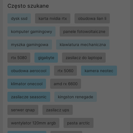
Często szukane
dysk ssd
karta nvidia rtx
obudowa lian li
komputer gamingowy
panele fotowoltaiczne
myszka gamingowa
klawiatura mechaniczna
rtx 5080
gigabyte
zasilacz do laptopa
obudowa aerocool
rtx 5060
kamera neotec
klimator onecool
amd rx 6600
zasilacze seasonic
kingston renegade
serwer qnap
zasilacz ups
wentylator 120mm argb
pasta arctic