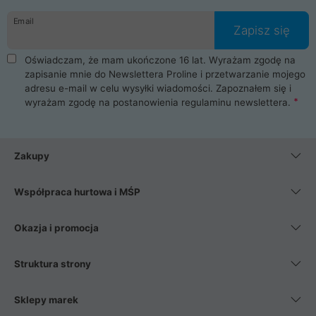
danych osobowych. Dlatego zakup notebooka albo laptopa w
Email
ProLine to czysta przyjemność i pełne bezpieczeństwo.
Zapisz się
Zaopatrzysz się u nas w akcesoria i części komputerowe
takie jak procesory, karty graficzne, płyty główne, pamięci,
Oświadczam, że mam ukończone 16 lat. Wyrażam zgodę na
dyski SSD, M.2 oraz HDD. Nasi pracownicy pomogą Ci wybrać
zapisanie mnie do Newslettera Proline i przetwarzanie mojego
najlepszy zasilacz komputerowy oraz obudowę do komputera.
adresu e-mail w celu wysyłki wiadomości. Zapoznałem się i
Poza komputerami mamy również najlepsze na rynku
wyrażam zgodę na postanowienia
regulaminu newslettera
.
Smartfony takich producentów jak Xiaomi, Apple, Samsung i
Huawei. Jeżeli chcesz, aby Twój komputer pracował cicho,
posiadamy szeroką gamę chłodzenia procesora, oraz ciche
wentylatory. Na koniec mając już to wszystko, możesz
Zakupy
wybrać idealny fotel gamingowy.
Współpraca hurtowa i MŚP
Okazja i promocja
Struktura strony
Sklepy marek