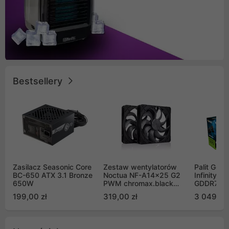
Bestsellery
Zasilacz Seasonic Core
Zestaw wentylatorów
Palit GeF
BC-650 ATX 3.1 Bronze
Noctua NF-A14x25 G2
Infinity 3
650W
PWM chromax.black
GDDR7 DL
Sx2-PP Sterrox 140mm
(NE75070
199,00 zł
319,00 zł
3 049,00
Push Pull (2szt)
GB2050S