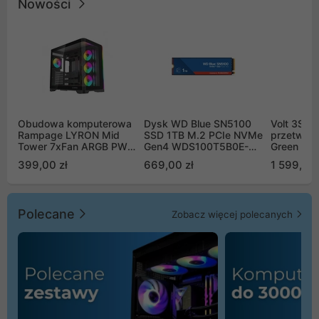
Nowości
Obudowa komputerowa
Dysk WD Blue SN5100
Volt 3SR
Rampage LYRON Mid
SSD 1TB M.2 PCIe NVMe
przetworn
Tower 7xFan ARGB PWM
Gen4 WDS100T5B0E-
Green Boo
czarna
00CPE0
Sinus Byp
399,00 zł
669,00 zł
1 599,00 
Polecane
Zobacz więcej polecanych