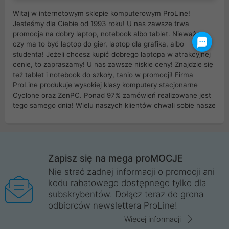
Witaj w internetowym sklepie komputerowym ProLine!
Jesteśmy dla Ciebie od 1993 roku! U nas zawsze trwa
promocja na dobry laptop, notebook albo tablet. Nieważne
czy ma to być laptop do gier, laptop dla grafika, albo
studenta! Jeżeli chcesz kupić dobrego laptopa w atrakcyjnej
cenie, to zapraszamy! U nas zawsze niskie ceny! Znajdzie się
też tablet i notebook do szkoły, tanio w promocji! Firma
ProLine produkuje wysokiej klasy komputery stacjonarne
Cyclone oraz ZenPC. Ponad 97% zamówień realizowane jest
tego samego dnia! Wielu naszych klientów chwali sobie nasze
myszki dla graczy i klawiatury mechaniczne. Posiadamy sieć
sklepów komputerowych na terenie kraju. W większości z
nich możesz odebrać zamówienie bez kosztów transportu.
Posiadamy sklep komputerowy w miastach takich jak
Wrocław, Poznań, Legnica, Katowice, Gliwice, Kalisz, Bytom,
Zapisz się na mega proMOCJE
Trzebnica, Opole. Szybka i profesjonalna obsługa!
Nie strać żadnej informacji o promocji ani
kodu rabatowego dostępnego tylko dla
ProLine to polska firma ze 100% polskim kapitałem. Działamy
subskrybentów. Dołącz teraz do grona
legalnie i płacimy podatki w naszym kraju! Posiadamy siedzibę
odbiorców newslettera ProLine!
główną w Mirkowie oraz salony na terenie kraju. Cała
komunikacja ze sklepem komputerowym ProLine jest
Więcej informacji
szyfrowana za pomocą technologii SSL. Nie sprzedajemy