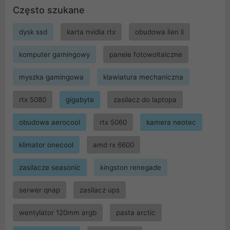
Często szukane
dysk ssd
karta nvidia rtx
obudowa lian li
komputer gamingowy
panele fotowoltaiczne
myszka gamingowa
klawiatura mechaniczna
rtx 5080
gigabyte
zasilacz do laptopa
obudowa aerocool
rtx 5060
kamera neotec
klimator onecool
amd rx 6600
zasilacze seasonic
kingston renegade
serwer qnap
zasilacz ups
wentylator 120mm argb
pasta arctic