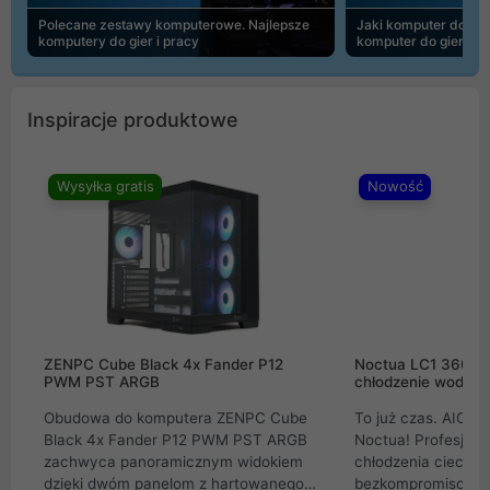
Polecane zestawy komputerowe. Najlepsze
Jaki komputer do 30
komputery do gier i pracy
komputer do gier | 
Inspiracje produktowe
Wysyłka gratis
Nowość
ZENPC Cube Black 4x Fander P12
Noctua LC1 360mm
PWM PST ARGB
chłodzenie wodne 
Obudowa do komputera ZENPC Cube
To już czas. AIO w
Black 4x Fander P12 PWM PST ARGB
Noctua! Profesjon
zachwyca panoramicznym widokiem
chłodzenia cieczą 
dzięki dwóm panelom z hartowanego
bezkompromisowe 