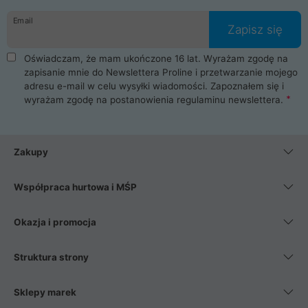
danych osobowych. Dlatego zakup notebooka albo laptopa w
Email
ProLine to czysta przyjemność i pełne bezpieczeństwo.
Zapisz się
Zaopatrzysz się u nas w akcesoria i części komputerowe
takie jak procesory, karty graficzne, płyty główne, pamięci,
Oświadczam, że mam ukończone 16 lat. Wyrażam zgodę na
dyski SSD, M.2 oraz HDD. Nasi pracownicy pomogą Ci wybrać
zapisanie mnie do Newslettera Proline i przetwarzanie mojego
najlepszy zasilacz komputerowy oraz obudowę do komputera.
adresu e-mail w celu wysyłki wiadomości. Zapoznałem się i
Poza komputerami mamy również najlepsze na rynku
wyrażam zgodę na postanowienia
regulaminu newslettera
.
Smartfony takich producentów jak Xiaomi, Apple, Samsung i
Huawei. Jeżeli chcesz, aby Twój komputer pracował cicho,
posiadamy szeroką gamę chłodzenia procesora, oraz ciche
wentylatory. Na koniec mając już to wszystko, możesz
Zakupy
wybrać idealny fotel gamingowy.
Współpraca hurtowa i MŚP
Okazja i promocja
Struktura strony
Sklepy marek