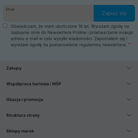
danych osobowych. Dlatego zakup notebooka albo laptopa w
Email
ProLine to czysta przyjemność i pełne bezpieczeństwo.
Zapisz się
Zaopatrzysz się u nas w akcesoria i części komputerowe
takie jak procesory, karty graficzne, płyty główne, pamięci,
Oświadczam, że mam ukończone 16 lat. Wyrażam zgodę na
dyski SSD, M.2 oraz HDD. Nasi pracownicy pomogą Ci wybrać
zapisanie mnie do Newslettera Proline i przetwarzanie mojego
najlepszy zasilacz komputerowy oraz obudowę do komputera.
adresu e-mail w celu wysyłki wiadomości. Zapoznałem się i
Poza komputerami mamy również najlepsze na rynku
wyrażam zgodę na postanowienia
regulaminu newslettera
.
Smartfony takich producentów jak Xiaomi, Apple, Samsung i
Huawei. Jeżeli chcesz, aby Twój komputer pracował cicho,
posiadamy szeroką gamę chłodzenia procesora, oraz ciche
wentylatory. Na koniec mając już to wszystko, możesz
Zakupy
wybrać idealny fotel gamingowy.
Współpraca hurtowa i MŚP
Okazja i promocja
Struktura strony
Sklepy marek