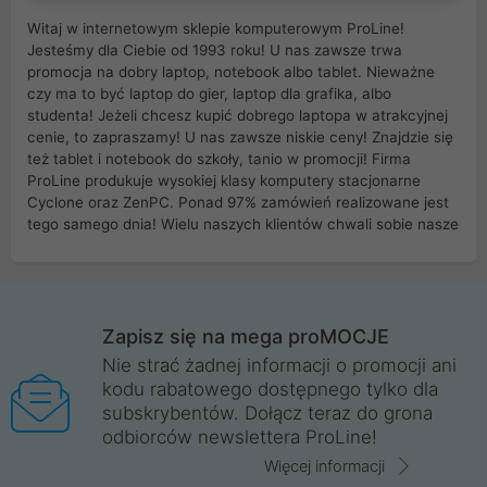
Witaj w internetowym sklepie komputerowym ProLine!
Jesteśmy dla Ciebie od 1993 roku! U nas zawsze trwa
promocja na dobry laptop, notebook albo tablet. Nieważne
czy ma to być laptop do gier, laptop dla grafika, albo
studenta! Jeżeli chcesz kupić dobrego laptopa w atrakcyjnej
cenie, to zapraszamy! U nas zawsze niskie ceny! Znajdzie się
też tablet i notebook do szkoły, tanio w promocji! Firma
ProLine produkuje wysokiej klasy komputery stacjonarne
Cyclone oraz ZenPC. Ponad 97% zamówień realizowane jest
tego samego dnia! Wielu naszych klientów chwali sobie nasze
myszki dla graczy i klawiatury mechaniczne. Posiadamy sieć
sklepów komputerowych na terenie kraju. W większości z
nich możesz odebrać zamówienie bez kosztów transportu.
Posiadamy sklep komputerowy w miastach takich jak
Wrocław, Poznań, Legnica, Katowice, Gliwice, Kalisz, Bytom,
Zapisz się na mega proMOCJE
Trzebnica, Opole. Szybka i profesjonalna obsługa!
Nie strać żadnej informacji o promocji ani
kodu rabatowego dostępnego tylko dla
ProLine to polska firma ze 100% polskim kapitałem. Działamy
subskrybentów. Dołącz teraz do grona
legalnie i płacimy podatki w naszym kraju! Posiadamy siedzibę
odbiorców newslettera ProLine!
główną w Mirkowie oraz salony na terenie kraju. Cała
komunikacja ze sklepem komputerowym ProLine jest
Więcej informacji
szyfrowana za pomocą technologii SSL. Nie sprzedajemy