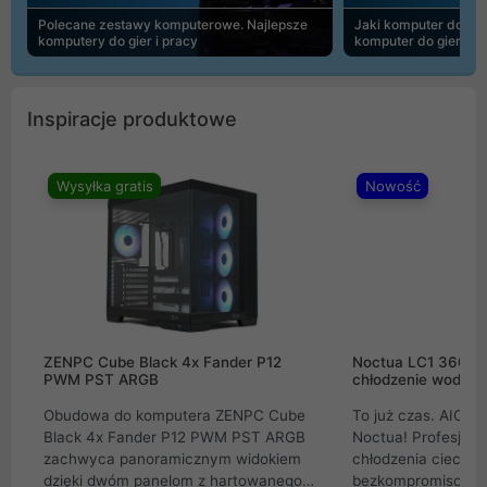
Polecane zestawy komputerowe. Najlepsze
Jaki komputer do 30
komputery do gier i pracy
komputer do gier | 
Inspiracje produktowe
Wysyłka gratis
Nowość
ZENPC Cube Black 4x Fander P12
Noctua LC1 360mm
PWM PST ARGB
chłodzenie wodne 
Obudowa do komputera ZENPC Cube
To już czas. AIO w
Black 4x Fander P12 PWM PST ARGB
Noctua! Profesjon
zachwyca panoramicznym widokiem
chłodzenia cieczą 
dzięki dwóm panelom z hartowanego
bezkompromisowe 