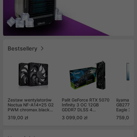
Bestsellery
Zestaw wentylatorów
Palit GeForce RTX 5070
iiyama G-
Noctua NF-A14x25 G2
Infinity 3 OC 12GB
GB2771QS
PWM chromax.black
GDDR7 DLSS 4
Eagle 27"
Sx2-PP Sterrox 140mm
(NE75070S19K9-
200Hz
319,00 zł
3 099,00 zł
759,00 zł
Push Pull (2szt)
GB2050S)