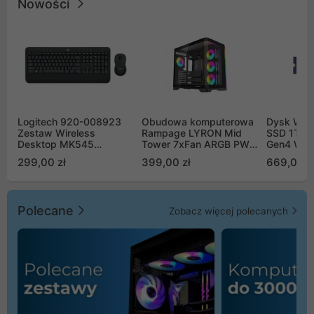
Nowości
Logitech 920-008923
Obudowa komputerowa
Dysk WD 
Zestaw Wireless
Rampage LYRON Mid
SSD 1TB 
Desktop MK545
Tower 7xFan ARGB PWM
Gen4 WD
Advanced
czarna
00CPE0
299,00 zł
399,00 zł
669,00 z
Polecane
Zobacz więcej polecanych