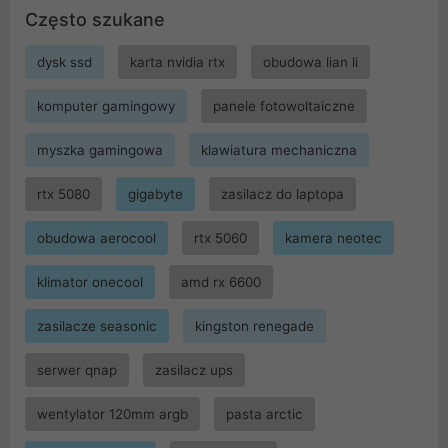
Często szukane
dysk ssd
karta nvidia rtx
obudowa lian li
komputer gamingowy
panele fotowoltaiczne
myszka gamingowa
klawiatura mechaniczna
rtx 5080
gigabyte
zasilacz do laptopa
obudowa aerocool
rtx 5060
kamera neotec
klimator onecool
amd rx 6600
zasilacze seasonic
kingston renegade
serwer qnap
zasilacz ups
wentylator 120mm argb
pasta arctic