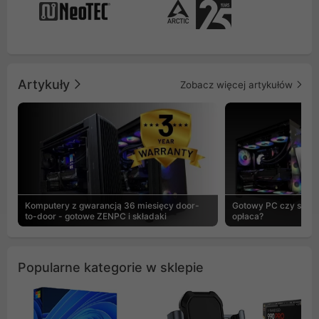
Artykuły
Zobacz więcej artykułów
Komputery z gwarancją 36 miesięcy door-
Gotowy PC czy skład
to-door - gotowe ZENPC i składaki
opłaca?
Popularne kategorie w sklepie