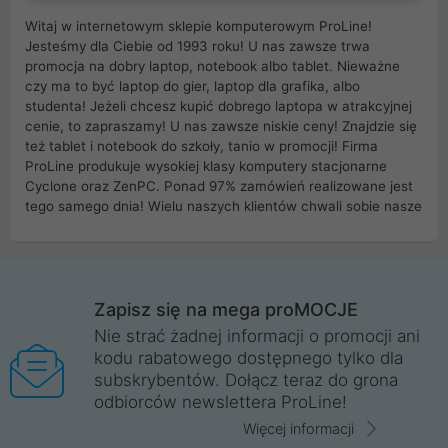
Witaj w internetowym sklepie komputerowym ProLine!
Jesteśmy dla Ciebie od 1993 roku! U nas zawsze trwa
promocja na dobry laptop, notebook albo tablet. Nieważne
czy ma to być laptop do gier, laptop dla grafika, albo
studenta! Jeżeli chcesz kupić dobrego laptopa w atrakcyjnej
cenie, to zapraszamy! U nas zawsze niskie ceny! Znajdzie się
też tablet i notebook do szkoły, tanio w promocji! Firma
ProLine produkuje wysokiej klasy komputery stacjonarne
Cyclone oraz ZenPC. Ponad 97% zamówień realizowane jest
tego samego dnia! Wielu naszych klientów chwali sobie nasze
myszki dla graczy i klawiatury mechaniczne. Posiadamy sieć
sklepów komputerowych na terenie kraju. W większości z
nich możesz odebrać zamówienie bez kosztów transportu.
Posiadamy sklep komputerowy w miastach takich jak
Wrocław, Poznań, Legnica, Katowice, Gliwice, Kalisz, Bytom,
Zapisz się na mega proMOCJE
Trzebnica, Opole. Szybka i profesjonalna obsługa!
Nie strać żadnej informacji o promocji ani
kodu rabatowego dostępnego tylko dla
ProLine to polska firma ze 100% polskim kapitałem. Działamy
subskrybentów. Dołącz teraz do grona
legalnie i płacimy podatki w naszym kraju! Posiadamy siedzibę
odbiorców newslettera ProLine!
główną w Mirkowie oraz salony na terenie kraju. Cała
komunikacja ze sklepem komputerowym ProLine jest
Więcej informacji
szyfrowana za pomocą technologii SSL. Nie sprzedajemy