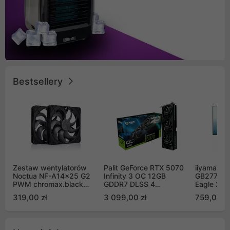
Bestsellery
Zestaw wentylatorów
Palit GeForce RTX 5070
iiyama G-
Noctua NF-A14x25 G2
Infinity 3 OC 12GB
GB2771QS
PWM chromax.black
GDDR7 DLSS 4
Eagle 27"
Sx2-PP Sterrox 140mm
(NE75070S19K9-
200Hz
319,00 zł
3 099,00 zł
759,00 zł
Push Pull (2szt)
GB2050S)