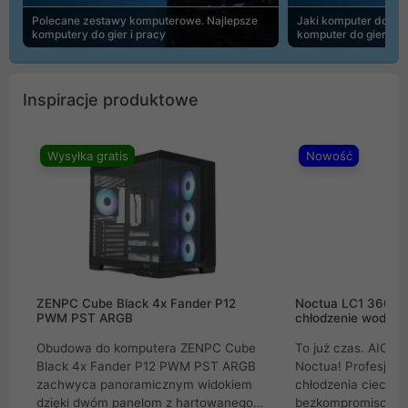
Polecane zestawy komputerowe. Najlepsze
Jaki komputer do 30
komputery do gier i pracy
komputer do gier | 
Inspiracje produktowe
Wysyłka gratis
Nowość
ZENPC Cube Black 4x Fander P12
Noctua LC1 360mm
PWM PST ARGB
chłodzenie wodne 
Obudowa do komputera ZENPC Cube
To już czas. AIO w
Black 4x Fander P12 PWM PST ARGB
Noctua! Profesjon
zachwyca panoramicznym widokiem
chłodzenia cieczą 
dzięki dwóm panelom z hartowanego
bezkompromisowe 