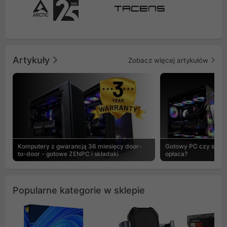
Artykuły
Zobacz więcej artykułów
Komputery z gwarancją 36 miesięcy door-
Gotowy PC czy skład
to-door - gotowe ZENPC i składaki
opłaca?
Popularne kategorie w sklepie