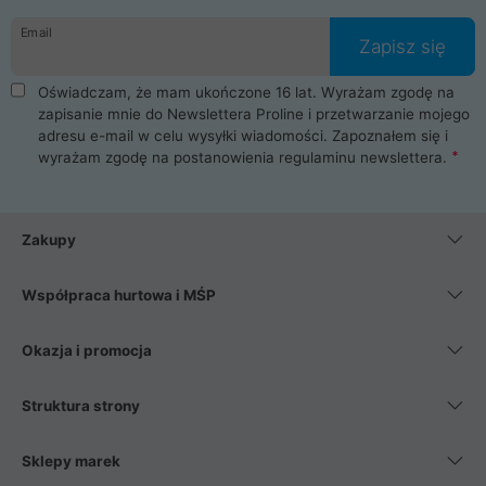
danych osobowych. Dlatego zakup notebooka albo laptopa w
Email
ProLine to czysta przyjemność i pełne bezpieczeństwo.
Zapisz się
Zaopatrzysz się u nas w akcesoria i części komputerowe
takie jak procesory, karty graficzne, płyty główne, pamięci,
Oświadczam, że mam ukończone 16 lat. Wyrażam zgodę na
dyski SSD, M.2 oraz HDD. Nasi pracownicy pomogą Ci wybrać
zapisanie mnie do Newslettera Proline i przetwarzanie mojego
najlepszy zasilacz komputerowy oraz obudowę do komputera.
adresu e-mail w celu wysyłki wiadomości. Zapoznałem się i
Poza komputerami mamy również najlepsze na rynku
wyrażam zgodę na postanowienia
regulaminu newslettera
.
Smartfony takich producentów jak Xiaomi, Apple, Samsung i
Huawei. Jeżeli chcesz, aby Twój komputer pracował cicho,
posiadamy szeroką gamę chłodzenia procesora, oraz ciche
wentylatory. Na koniec mając już to wszystko, możesz
Zakupy
wybrać idealny fotel gamingowy.
Współpraca hurtowa i MŚP
Okazja i promocja
Struktura strony
Sklepy marek