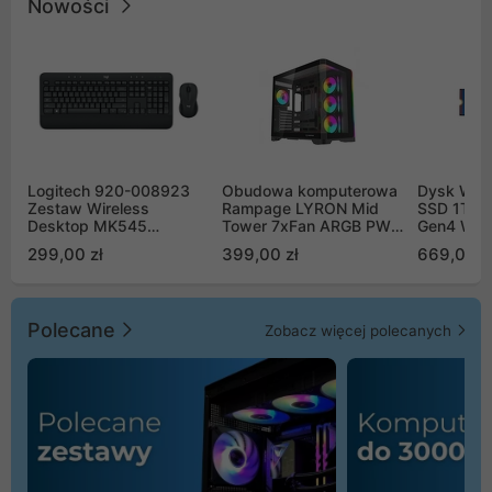
Nowości
Logitech 920-008923
Obudowa komputerowa
Dysk WD 
Zestaw Wireless
Rampage LYRON Mid
SSD 1TB 
Desktop MK545
Tower 7xFan ARGB PWM
Gen4 WD
Advanced
czarna
00CPE0
299,00 zł
399,00 zł
669,00 z
Polecane
Zobacz więcej polecanych