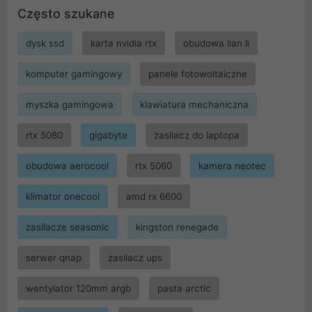
Często szukane
dysk ssd
karta nvidia rtx
obudowa lian li
komputer gamingowy
panele fotowoltaiczne
myszka gamingowa
klawiatura mechaniczna
rtx 5080
gigabyte
zasilacz do laptopa
obudowa aerocool
rtx 5060
kamera neotec
klimator onecool
amd rx 6600
zasilacze seasonic
kingston renegade
serwer qnap
zasilacz ups
wentylator 120mm argb
pasta arctic