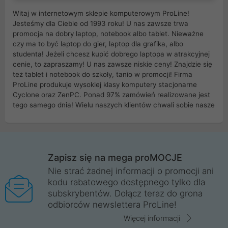
Witaj w internetowym sklepie komputerowym ProLine!
Jesteśmy dla Ciebie od 1993 roku! U nas zawsze trwa
promocja na dobry laptop, notebook albo tablet. Nieważne
czy ma to być laptop do gier, laptop dla grafika, albo
studenta! Jeżeli chcesz kupić dobrego laptopa w atrakcyjnej
cenie, to zapraszamy! U nas zawsze niskie ceny! Znajdzie się
też tablet i notebook do szkoły, tanio w promocji! Firma
ProLine produkuje wysokiej klasy komputery stacjonarne
Cyclone oraz ZenPC. Ponad 97% zamówień realizowane jest
tego samego dnia! Wielu naszych klientów chwali sobie nasze
myszki dla graczy i klawiatury mechaniczne. Posiadamy sieć
sklepów komputerowych na terenie kraju. W większości z
nich możesz odebrać zamówienie bez kosztów transportu.
Posiadamy sklep komputerowy w miastach takich jak
Wrocław, Poznań, Legnica, Katowice, Gliwice, Kalisz, Bytom,
Zapisz się na mega proMOCJE
Trzebnica, Opole. Szybka i profesjonalna obsługa!
Nie strać żadnej informacji o promocji ani
kodu rabatowego dostępnego tylko dla
ProLine to polska firma ze 100% polskim kapitałem. Działamy
subskrybentów. Dołącz teraz do grona
legalnie i płacimy podatki w naszym kraju! Posiadamy siedzibę
odbiorców newslettera ProLine!
główną w Mirkowie oraz salony na terenie kraju. Cała
komunikacja ze sklepem komputerowym ProLine jest
Więcej informacji
szyfrowana za pomocą technologii SSL. Nie sprzedajemy