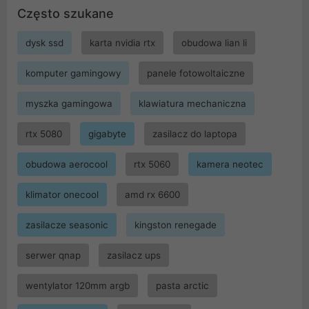
Często szukane
dysk ssd
karta nvidia rtx
obudowa lian li
komputer gamingowy
panele fotowoltaiczne
myszka gamingowa
klawiatura mechaniczna
rtx 5080
gigabyte
zasilacz do laptopa
obudowa aerocool
rtx 5060
kamera neotec
klimator onecool
amd rx 6600
zasilacze seasonic
kingston renegade
serwer qnap
zasilacz ups
wentylator 120mm argb
pasta arctic