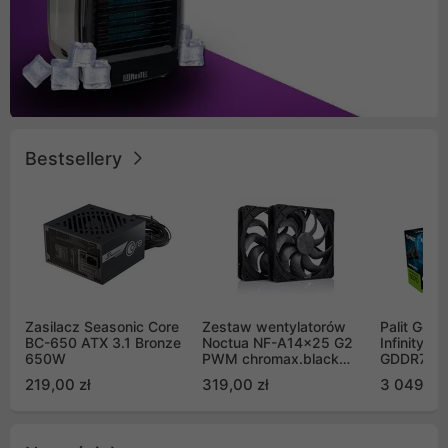
Bestsellery
Zasilacz Seasonic Core
Zestaw wentylatorów
Palit GeF
BC-650 ATX 3.1 Bronze
Noctua NF-A14x25 G2
Infinity 3
650W
PWM chromax.black
GDDR7 DL
Sx2-PP Sterrox 140mm
(NE75070
219,00 zł
319,00 zł
3 049,00
Push Pull (2szt)
GB2050S