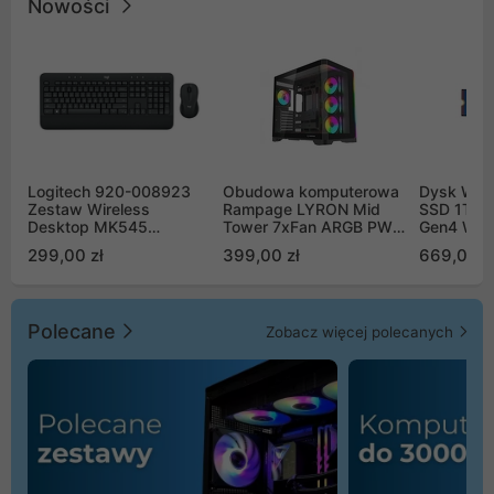
Nowości
Logitech 920-008923
Obudowa komputerowa
Dysk WD 
Zestaw Wireless
Rampage LYRON Mid
SSD 1TB 
Desktop MK545
Tower 7xFan ARGB PWM
Gen4 WD
Advanced
czarna
00CPE0
299,00 zł
399,00 zł
669,00 z
Polecane
Zobacz więcej polecanych