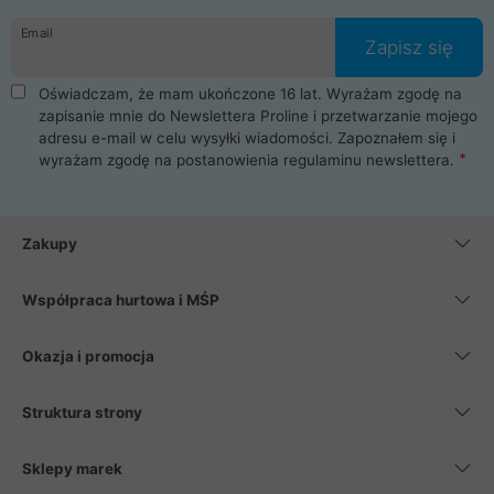
danych osobowych. Dlatego zakup notebooka albo laptopa w
Email
ProLine to czysta przyjemność i pełne bezpieczeństwo.
Zapisz się
Zaopatrzysz się u nas w akcesoria i części komputerowe
takie jak procesory, karty graficzne, płyty główne, pamięci,
Oświadczam, że mam ukończone 16 lat. Wyrażam zgodę na
dyski SSD, M.2 oraz HDD. Nasi pracownicy pomogą Ci wybrać
zapisanie mnie do Newslettera Proline i przetwarzanie mojego
najlepszy zasilacz komputerowy oraz obudowę do komputera.
adresu e-mail w celu wysyłki wiadomości. Zapoznałem się i
Poza komputerami mamy również najlepsze na rynku
wyrażam zgodę na postanowienia
regulaminu newslettera
.
Smartfony takich producentów jak Xiaomi, Apple, Samsung i
Huawei. Jeżeli chcesz, aby Twój komputer pracował cicho,
posiadamy szeroką gamę chłodzenia procesora, oraz ciche
wentylatory. Na koniec mając już to wszystko, możesz
Zakupy
wybrać idealny fotel gamingowy.
Współpraca hurtowa i MŚP
Okazja i promocja
Struktura strony
Sklepy marek