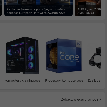
Zasilacze Seasonic z podwójnym triumfem
AMD Ryzen 7 5800X3
podczas European Hardware Awards 2026
AM4 i DDR4
Na
Komputery gamingowe
Procesory komputerowe
Zasilacze d
Zobacz więcej promocji