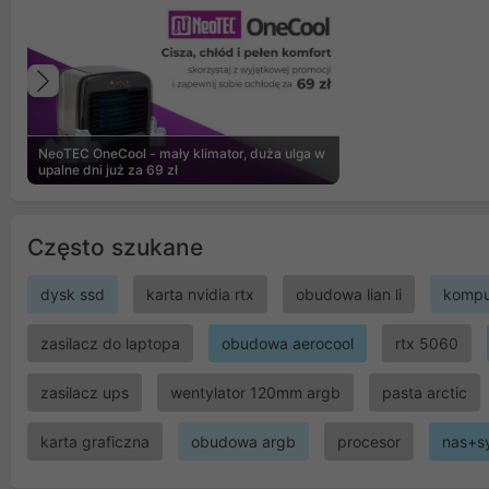
Poprzedni
NeoTEC OneCool - mały klimator, duża ulga w
upalne dni już za 69 zł
Często szukane
dysk ssd
karta nvidia rtx
obudowa lian li
kompu
zasilacz do laptopa
obudowa aerocool
rtx 5060
zasilacz ups
wentylator 120mm argb
pasta arctic
karta graficzna
obudowa argb
procesor
nas+s