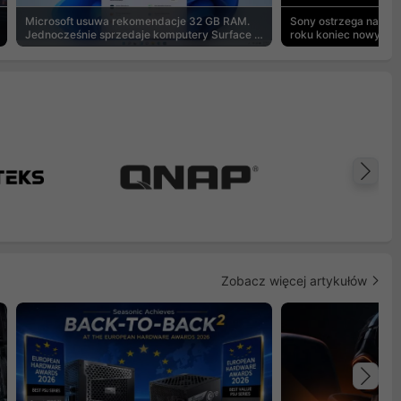
Microsoft usuwa rekomendacje 32 GB RAM.
Sony ostrzega na pu
Jednocześnie sprzedaje komputery Surface z
roku koniec nowych g
8 GB
Na
Zobacz więcej artykułów
Na