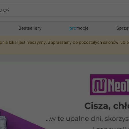
Bestsellery
pro
mocje
Sprzę
pnia lokal jest nieczynny. Zapraszamy do pozostałych salonów lub