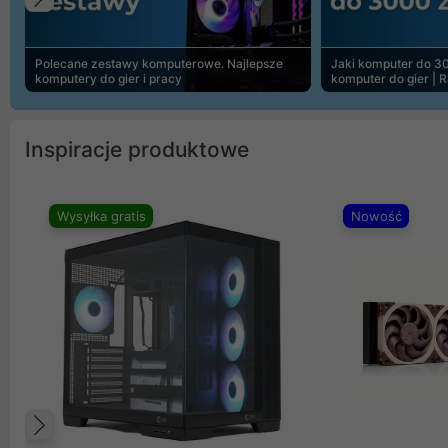
Poprzedni
Polecane zestawy komputerowe. Najlepsze
Jaki komputer do 30
komputery do gier i pracy
komputer do gier | 
Inspiracje produktowe
Wysyłka gratis
Nowość
Poprzedni