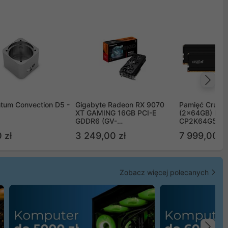
Na
tum Convection D5 -
Gigabyte Radeon RX 9070
Pamięć Crucia
XT GAMING 16GB PCI-E
(2x64GB) DD
GDDR6 (GV-
CP2K64G56C
R9070XTGAMING-16GD)
 zł
3 249,00 zł
7 999,00 zł
Zobacz więcej polecanych