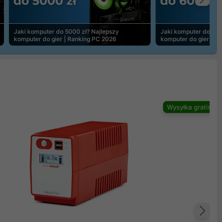
Na
Jaki komputer do 5000 zł? Najlepszy
Jaki komputer do 600
komputer do gier | Ranking PC 2026
komputer do gier | R
Wysyłka gratis
Na