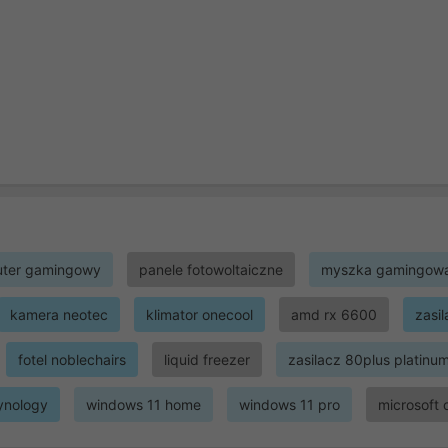
ter gamingowy
panele fotowoltaiczne
myszka gamingow
kamera neotec
klimator onecool
amd rx 6600
zasi
fotel noblechairs
liquid freezer
zasilacz 80plus platinu
ynology
windows 11 home
windows 11 pro
microsoft 