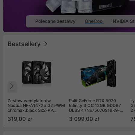
Polecane zestawy
OneCool
NVIDIA St
Bestsellery
Poprzedni
Zestaw wentylatorów
Palit GeForce RTX 5070
ii
Noctua NF-A14x25 G2 PWM
Infinity 3 OC 12GB GDDR7
G
chromax.black Sx2-PP
DLSS 4 (NE75070S19K9-
2
Sterrox 140mm Push Pull
GB2050S)
319,00 zł
3 099,00 zł
7
(2szt)