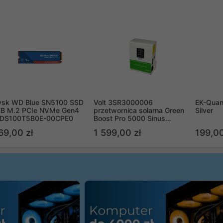
ysk WD Blue SN5100 SSD
Volt 3SR3000006
EK-Quan
TB M.2 PCIe NVMe Gen4
przetwornica solarna Green
Silver
DS100T5B0E-00CPE0
Boost Pro 5000 Sinus
Bypass
69,00 zł
1 599,00 zł
199,00