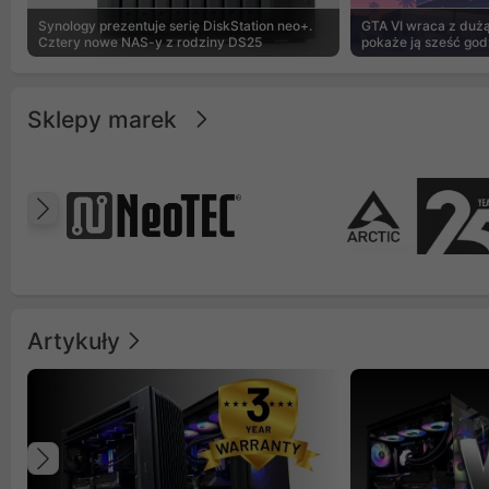
Synology prezentuje serię DiskStation neo+.
GTA VI wraca z dużą 
Cztery nowe NAS-y z rodziny DS25
pokaże ją sześć god
Sklepy marek
Poprzedni
Artykuły
Poprzedni