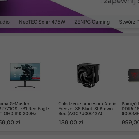
udio
NeoTEC Solar 475W
ZENPC Gaming
Stwórz 
yama G-Master
Chłodzenie procesora Arctic
Pamięć 
B2771QSU-B1 Red Eagle
Freezer 36 Black SI Brown
DDR5 16
7" QHD IPS 200Hz
Box (AOCPU00012A)
6000MH
PVV516
59,00 zł
139,00 zł
999,00