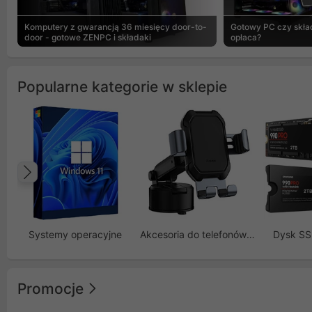
Komputery z gwarancją 36 miesięcy door-to-
Gotowy PC czy skład
door - gotowe ZENPC i składaki
opłaca?
Popularne kategorie w sklepie
Poprzedni
Systemy operacyjne
Akcesoria do telefonów GSM
Dysk S
Promocje