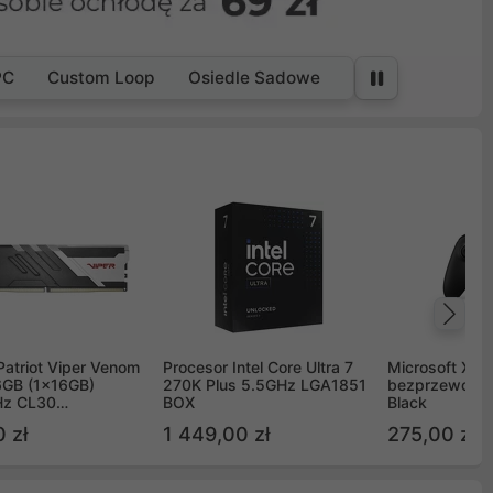
PC
Custom Loop
Osiedle Sadowe
Na
Patriot Viper Venom
Procesor Intel Core Ultra 7
Microsoft Xbox
GB (1x16GB)
270K Plus 5.5GHz LGA1851
bezprzewodo
z CL30
BOX
Black
G60C30
 zł
1 449,00 zł
275,00 zł