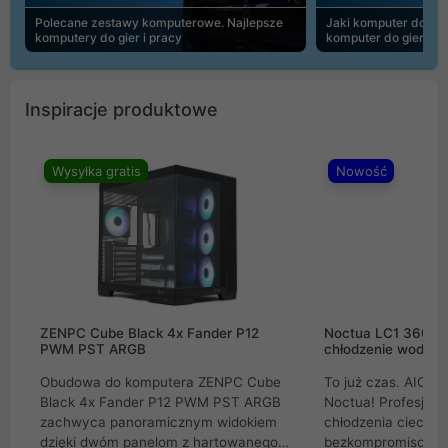
Polecane zestawy komputerowe. Najlepsze
Jaki komputer do 30
komputery do gier i pracy
komputer do gier | 
Inspiracje produktowe
Wysyłka gratis
Nowość
ZENPC Cube Black 4x Fander P12
Noctua LC1 360mm
PWM PST ARGB
chłodzenie wodne 
Obudowa do komputera ZENPC Cube
To już czas. AIO w
Black 4x Fander P12 PWM PST ARGB
Noctua! Profesjon
zachwyca panoramicznym widokiem
chłodzenia cieczą 
dzięki dwóm panelom z hartowanego
bezkompromisowe 