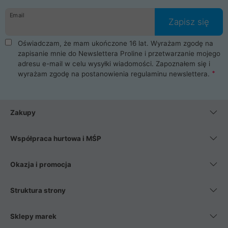
danych osobowych. Dlatego zakup notebooka albo laptopa w
Email
ProLine to czysta przyjemność i pełne bezpieczeństwo.
Zapisz się
Zaopatrzysz się u nas w akcesoria i części komputerowe
takie jak procesory, karty graficzne, płyty główne, pamięci,
Oświadczam, że mam ukończone 16 lat. Wyrażam zgodę na
dyski SSD, M.2 oraz HDD. Nasi pracownicy pomogą Ci wybrać
zapisanie mnie do Newslettera Proline i przetwarzanie mojego
najlepszy zasilacz komputerowy oraz obudowę do komputera.
adresu e-mail w celu wysyłki wiadomości. Zapoznałem się i
Poza komputerami mamy również najlepsze na rynku
wyrażam zgodę na postanowienia
regulaminu newslettera
.
Smartfony takich producentów jak Xiaomi, Apple, Samsung i
Huawei. Jeżeli chcesz, aby Twój komputer pracował cicho,
posiadamy szeroką gamę chłodzenia procesora, oraz ciche
wentylatory. Na koniec mając już to wszystko, możesz
Zakupy
wybrać idealny fotel gamingowy.
Współpraca hurtowa i MŚP
Okazja i promocja
Struktura strony
Sklepy marek