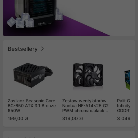
Bestsellery
Zasilacz Seasonic Core
Zestaw wentylatorów
Palit GeF
BC-650 ATX 3.1 Bronze
Noctua NF-A14x25 G2
Infinity 3
650W
PWM chromax.black
GDDR7 DL
Sx2-PP Sterrox 140mm
(NE75070
199,00 zł
319,00 zł
3 049,00
Push Pull (2szt)
GB2050S