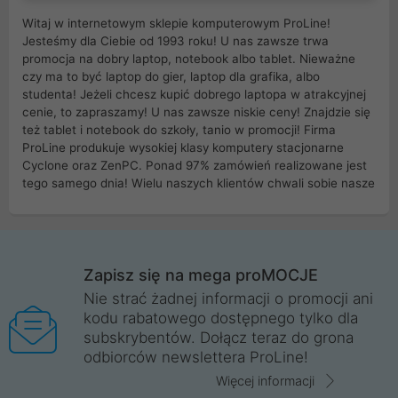
Witaj w internetowym sklepie komputerowym ProLine!
Jesteśmy dla Ciebie od 1993 roku! U nas zawsze trwa
promocja na dobry laptop, notebook albo tablet. Nieważne
czy ma to być laptop do gier, laptop dla grafika, albo
studenta! Jeżeli chcesz kupić dobrego laptopa w atrakcyjnej
cenie, to zapraszamy! U nas zawsze niskie ceny! Znajdzie się
też tablet i notebook do szkoły, tanio w promocji! Firma
ProLine produkuje wysokiej klasy komputery stacjonarne
Cyclone oraz ZenPC. Ponad 97% zamówień realizowane jest
tego samego dnia! Wielu naszych klientów chwali sobie nasze
myszki dla graczy i klawiatury mechaniczne. Posiadamy sieć
sklepów komputerowych na terenie kraju. W większości z
nich możesz odebrać zamówienie bez kosztów transportu.
Posiadamy sklep komputerowy w miastach takich jak
Wrocław, Poznań, Legnica, Katowice, Gliwice, Kalisz, Bytom,
Zapisz się na mega proMOCJE
Trzebnica, Opole. Szybka i profesjonalna obsługa!
Nie strać żadnej informacji o promocji ani
kodu rabatowego dostępnego tylko dla
ProLine to polska firma ze 100% polskim kapitałem. Działamy
subskrybentów. Dołącz teraz do grona
legalnie i płacimy podatki w naszym kraju! Posiadamy siedzibę
odbiorców newslettera ProLine!
główną w Mirkowie oraz salony na terenie kraju. Cała
komunikacja ze sklepem komputerowym ProLine jest
Więcej informacji
szyfrowana za pomocą technologii SSL. Nie sprzedajemy