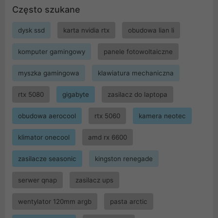
Często szukane
dysk ssd
karta nvidia rtx
obudowa lian li
komputer gamingowy
panele fotowoltaiczne
myszka gamingowa
klawiatura mechaniczna
rtx 5080
gigabyte
zasilacz do laptopa
obudowa aerocool
rtx 5060
kamera neotec
klimator onecool
amd rx 6600
zasilacze seasonic
kingston renegade
serwer qnap
zasilacz ups
wentylator 120mm argb
pasta arctic