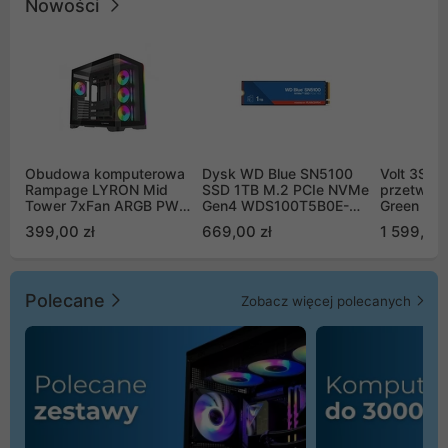
Nowości
Obudowa komputerowa
Dysk WD Blue SN5100
Volt 3SR
Rampage LYRON Mid
SSD 1TB M.2 PCIe NVMe
przetworn
Tower 7xFan ARGB PWM
Gen4 WDS100T5B0E-
Green Boo
czarna
00CPE0
Sinus Byp
399,00 zł
669,00 zł
1 599,00 
Polecane
Zobacz więcej polecanych