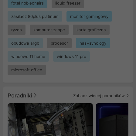
fotel noblechairs
liquid freezer
zasilacz 80plus platinum
monitor gamingowy
ryzen
komputer zenpc
karta graficzna
obudowa argb
procesor
nas+synology
windows 11 home
windows 11 pro
microsoft office
Poradniki
Zobacz więcej poradników