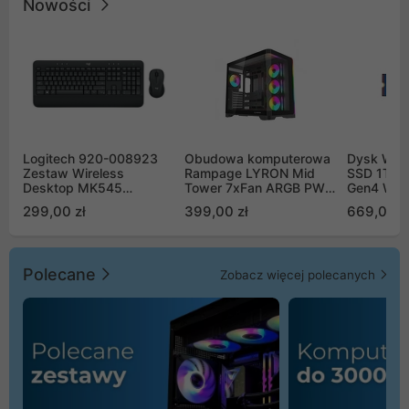
Nowości
Logitech 920-008923
Obudowa komputerowa
Dysk WD 
Zestaw Wireless
Rampage LYRON Mid
SSD 1TB 
Desktop MK545
Tower 7xFan ARGB PWM
Gen4 WD
Advanced
czarna
00CPE0
299,00 zł
399,00 zł
669,00 z
Polecane
Zobacz więcej polecanych