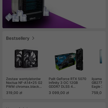
Bestsellery
Zestaw wentylatorów
Palit GeForce RTX 5070
iiyama G-
Noctua NF-A14x25 G2
Infinity 3 OC 12GB
GB2771QS
PWM chromax.black
GDDR7 DLSS 4
Eagle 27"
Sx2-PP Sterrox 140mm
(NE75070S19K9-
200Hz
319,00 zł
3 099,00 zł
759,00 zł
Push Pull (2szt)
GB2050S)