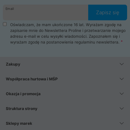
danych osobowych. Dlatego zakup notebooka albo laptopa w
Email
ProLine to czysta przyjemność i pełne bezpieczeństwo.
Zapisz się
Zaopatrzysz się u nas w akcesoria i części komputerowe
takie jak procesory, karty graficzne, płyty główne, pamięci,
Oświadczam, że mam ukończone 16 lat. Wyrażam zgodę na
dyski SSD, M.2 oraz HDD. Nasi pracownicy pomogą Ci wybrać
zapisanie mnie do Newslettera Proline i przetwarzanie mojego
najlepszy zasilacz komputerowy oraz obudowę do komputera.
adresu e-mail w celu wysyłki wiadomości. Zapoznałem się i
Poza komputerami mamy również najlepsze na rynku
wyrażam zgodę na postanowienia
regulaminu newslettera
.
Smartfony takich producentów jak Xiaomi, Apple, Samsung i
Huawei. Jeżeli chcesz, aby Twój komputer pracował cicho,
posiadamy szeroką gamę chłodzenia procesora, oraz ciche
wentylatory. Na koniec mając już to wszystko, możesz
Zakupy
wybrać idealny fotel gamingowy.
Współpraca hurtowa i MŚP
Okazja i promocja
Struktura strony
Sklepy marek