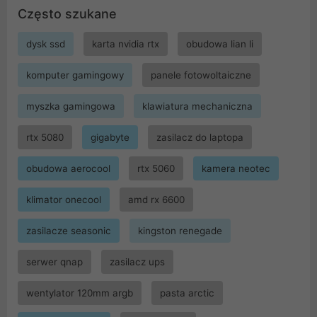
Często szukane
dysk ssd
karta nvidia rtx
obudowa lian li
komputer gamingowy
panele fotowoltaiczne
myszka gamingowa
klawiatura mechaniczna
rtx 5080
gigabyte
zasilacz do laptopa
obudowa aerocool
rtx 5060
kamera neotec
klimator onecool
amd rx 6600
zasilacze seasonic
kingston renegade
serwer qnap
zasilacz ups
wentylator 120mm argb
pasta arctic