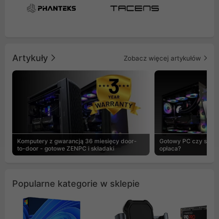
Artykuły
Zobacz więcej artykułów
Komputery z gwarancją 36 miesięcy door-
Gotowy PC czy skład
to-door - gotowe ZENPC i składaki
opłaca?
Popularne kategorie w sklepie