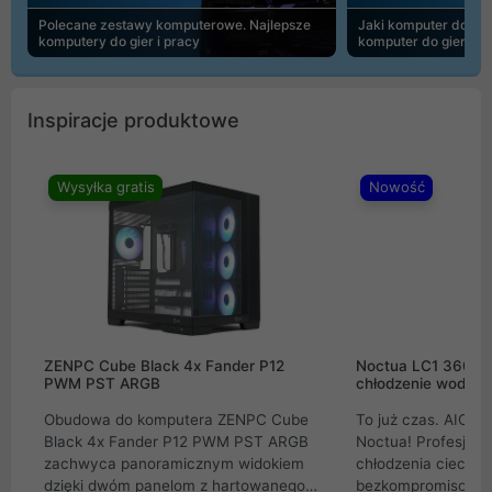
Polecane zestawy komputerowe. Najlepsze
Jaki komputer do 30
komputery do gier i pracy
komputer do gier | 
Inspiracje produktowe
Wysyłka gratis
Nowość
ZENPC Cube Black 4x Fander P12
Noctua LC1 360mm
PWM PST ARGB
chłodzenie wodne 
Obudowa do komputera ZENPC Cube
To już czas. AIO w
Black 4x Fander P12 PWM PST ARGB
Noctua! Profesjon
zachwyca panoramicznym widokiem
chłodzenia cieczą 
dzięki dwóm panelom z hartowanego
bezkompromisowe 