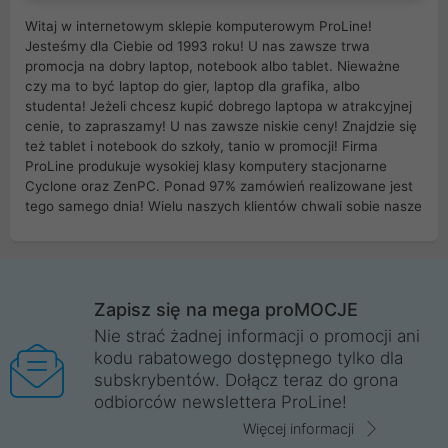
Witaj w internetowym sklepie komputerowym ProLine!
Jesteśmy dla Ciebie od 1993 roku! U nas zawsze trwa
promocja na dobry laptop, notebook albo tablet. Nieważne
czy ma to być laptop do gier, laptop dla grafika, albo
studenta! Jeżeli chcesz kupić dobrego laptopa w atrakcyjnej
cenie, to zapraszamy! U nas zawsze niskie ceny! Znajdzie się
też tablet i notebook do szkoły, tanio w promocji! Firma
ProLine produkuje wysokiej klasy komputery stacjonarne
Cyclone oraz ZenPC. Ponad 97% zamówień realizowane jest
tego samego dnia! Wielu naszych klientów chwali sobie nasze
myszki dla graczy i klawiatury mechaniczne. Posiadamy sieć
sklepów komputerowych na terenie kraju. W większości z
nich możesz odebrać zamówienie bez kosztów transportu.
Posiadamy sklep komputerowy w miastach takich jak
Wrocław, Poznań, Legnica, Katowice, Gliwice, Kalisz, Bytom,
Zapisz się na mega proMOCJE
Trzebnica, Opole. Szybka i profesjonalna obsługa!
Nie strać żadnej informacji o promocji ani
kodu rabatowego dostępnego tylko dla
ProLine to polska firma ze 100% polskim kapitałem. Działamy
subskrybentów. Dołącz teraz do grona
legalnie i płacimy podatki w naszym kraju! Posiadamy siedzibę
odbiorców newslettera ProLine!
główną w Mirkowie oraz salony na terenie kraju. Cała
komunikacja ze sklepem komputerowym ProLine jest
Więcej informacji
szyfrowana za pomocą technologii SSL. Nie sprzedajemy