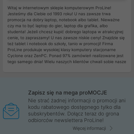
Witaj w internetowym sklepie komputerowym ProLine!
Jesteśmy dla Ciebie od 1993 roku! U nas zawsze trwa
promocja na dobry laptop, notebook albo tablet. Nieważne
czy ma to być laptop do gier, laptop dla grafika, albo
studenta! Jeżeli chcesz kupić dobrego laptopa w atrakcyjnej
cenie, to zapraszamy! U nas zawsze niskie ceny! Znajdzie się
też tablet i notebook do szkoły, tanio w promocji! Firma
ProLine produkuje wysokiej klasy komputery stacjonarne
Cyclone oraz ZenPC. Ponad 97% zamówień realizowane jest
tego samego dnia! Wielu naszych klientów chwali sobie nasze
myszki dla graczy i klawiatury mechaniczne. Posiadamy sieć
sklepów komputerowych na terenie kraju. W większości z
nich możesz odebrać zamówienie bez kosztów transportu.
Posiadamy sklep komputerowy w miastach takich jak
Wrocław, Poznań, Legnica, Katowice, Gliwice, Kalisz, Bytom,
Zapisz się na mega proMOCJE
Trzebnica, Opole. Szybka i profesjonalna obsługa!
Nie strać żadnej informacji o promocji ani
kodu rabatowego dostępnego tylko dla
ProLine to polska firma ze 100% polskim kapitałem. Działamy
subskrybentów. Dołącz teraz do grona
legalnie i płacimy podatki w naszym kraju! Posiadamy siedzibę
odbiorców newslettera ProLine!
główną w Mirkowie oraz salony na terenie kraju. Cała
komunikacja ze sklepem komputerowym ProLine jest
Więcej informacji
szyfrowana za pomocą technologii SSL. Nie sprzedajemy