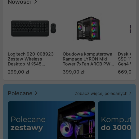
Nowości
Logitech 920-008923
Obudowa komputerowa
Dysk WD 
Zestaw Wireless
Rampage LYRON Mid
SSD 1TB 
Desktop MK545
Tower 7xFan ARGB PWM
Gen4 WD
Advanced
czarna
00CPE0
299,00 zł
399,00 zł
669,00 z
Polecane
Zobacz więcej polecanych