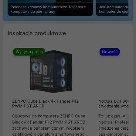
Polecane zestawy komputerowe. Najlepsze
Jaki komputer do 30
komputery do gier i pracy
komputer do gier | 
Inspiracje produktowe
Wysyłka gratis
Nowość
ZENPC Cube Black 4x Fander P12
Noctua LC1 360mm
PWM PST ARGB
chłodzenie wodne 
Obudowa do komputera ZENPC Cube
To już czas. AIO w
Black 4x Fander P12 PWM PST ARGB
Noctua! Profesjon
zachwyca panoramicznym widokiem
chłodzenia cieczą 
dzięki dwóm panelom z hartowanego
bezkompromisowe 