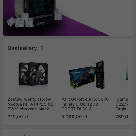
Bestsellery
Zestaw wentylatorów
Palit GeForce RTX 5070
iiyama G-
Noctua NF-A14x25 G2
Infinity 3 OC 12GB
GB2771QS
PWM chromax.black
GDDR7 DLSS 4
Eagle 27"
Sx2-PP Sterrox 140mm
(NE75070S19K9-
200Hz
319,00 zł
3 099,00 zł
759,00 zł
Push Pull (2szt)
GB2050S)