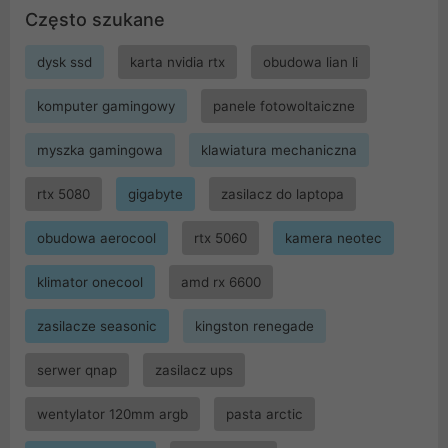
Często szukane
dysk ssd
karta nvidia rtx
obudowa lian li
komputer gamingowy
panele fotowoltaiczne
myszka gamingowa
klawiatura mechaniczna
rtx 5080
gigabyte
zasilacz do laptopa
obudowa aerocool
rtx 5060
kamera neotec
klimator onecool
amd rx 6600
zasilacze seasonic
kingston renegade
serwer qnap
zasilacz ups
wentylator 120mm argb
pasta arctic