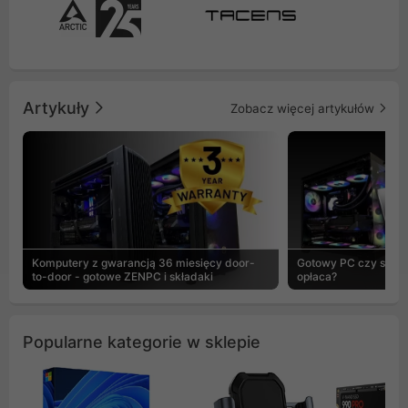
Artykuły
Zobacz więcej artykułów
Komputery z gwarancją 36 miesięcy door-
Gotowy PC czy skład
to-door - gotowe ZENPC i składaki
opłaca?
Popularne kategorie w sklepie