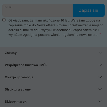
danych osobowych. Dlatego zakup notebooka albo laptopa w
Email
ProLine to czysta przyjemność i pełne bezpieczeństwo.
Zapisz się
Zaopatrzysz się u nas w akcesoria i części komputerowe
takie jak procesory, karty graficzne, płyty główne, pamięci,
Oświadczam, że mam ukończone 16 lat. Wyrażam zgodę na
dyski SSD, M.2 oraz HDD. Nasi pracownicy pomogą Ci wybrać
zapisanie mnie do Newslettera Proline i przetwarzanie mojego
najlepszy zasilacz komputerowy oraz obudowę do komputera.
adresu e-mail w celu wysyłki wiadomości. Zapoznałem się i
Poza komputerami mamy również najlepsze na rynku
wyrażam zgodę na postanowienia
regulaminu newslettera
.
Smartfony takich producentów jak Xiaomi, Apple, Samsung i
Huawei. Jeżeli chcesz, aby Twój komputer pracował cicho,
posiadamy szeroką gamę chłodzenia procesora, oraz ciche
wentylatory. Na koniec mając już to wszystko, możesz
Zakupy
wybrać idealny fotel gamingowy.
Współpraca hurtowa i MŚP
Okazja i promocja
Struktura strony
Sklepy marek