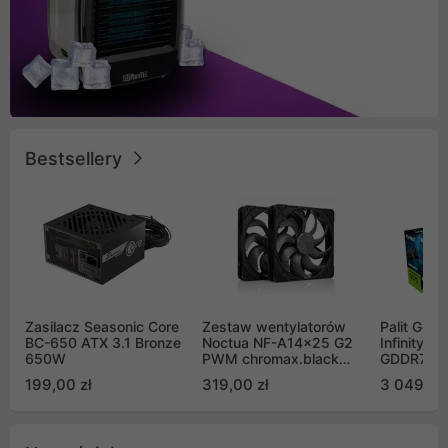
Bestsellery
Zasilacz Seasonic Core
Zestaw wentylatorów
Palit GeF
BC-650 ATX 3.1 Bronze
Noctua NF-A14x25 G2
Infinity 3
650W
PWM chromax.black
GDDR7 DL
Sx2-PP Sterrox 140mm
(NE75070
199,00 zł
319,00 zł
3 049,00
Push Pull (2szt)
GB2050S