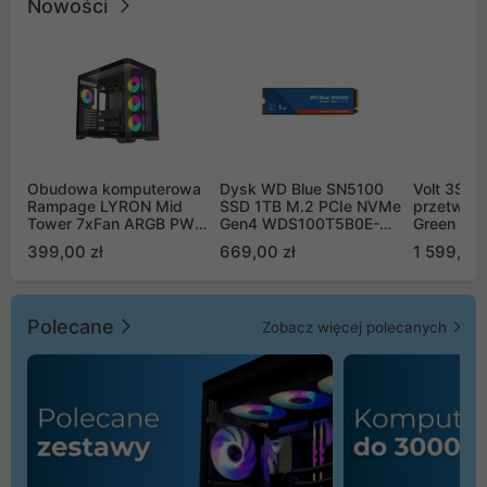
Nowości
Obudowa komputerowa
Dysk WD Blue SN5100
Volt 3SR
Rampage LYRON Mid
SSD 1TB M.2 PCIe NVMe
przetworn
Tower 7xFan ARGB PWM
Gen4 WDS100T5B0E-
Green Boo
czarna
00CPE0
Sinus Byp
399,00 zł
669,00 zł
1 599,00 
Polecane
Zobacz więcej polecanych