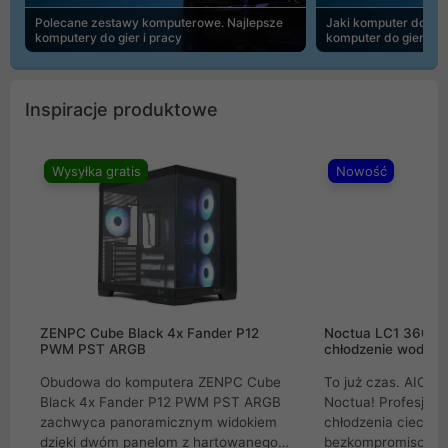
Polecane zestawy komputerowe. Najlepsze
Jaki komputer do 30
komputery do gier i pracy
komputer do gier | 
Inspiracje produktowe
Wysyłka gratis
Nowość
ZENPC Cube Black 4x Fander P12
Noctua LC1 360mm
PWM PST ARGB
chłodzenie wodne 
Obudowa do komputera ZENPC Cube
To już czas. AIO w
Black 4x Fander P12 PWM PST ARGB
Noctua! Profesjon
zachwyca panoramicznym widokiem
chłodzenia cieczą 
dzięki dwóm panelom z hartowanego
bezkompromisowe 