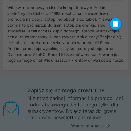
Witaj w internetowym sklepie komputerowym ProLine!
Jesteśmy dla Ciebie od 1993 roku! U nas zawsze trwa
promocja na dobry laptop, notebook albo tablet. Nieważne
czy ma to być laptop do gier, laptop dla grafika, albo
studenta! Jeżeli chcesz kupić dobrego laptopa w atrakcyjnej
cenie, to zapraszamy! U nas zawsze niskie ceny! Znajdzie się
też tablet i notebook do szkoły, tanio w promocji! Firma
ProLine produkuje wysokiej klasy komputery stacjonarne
Cyclone oraz ZenPC. Ponad 97% zamówień realizowane jest
tego samego dnia! Wielu naszych klientów chwali sobie nasze
myszki dla graczy i klawiatury mechaniczne. Posiadamy sieć
sklepów komputerowych na terenie kraju. W większości z
nich możesz odebrać zamówienie bez kosztów transportu.
Posiadamy sklep komputerowy w miastach takich jak
Wrocław, Poznań, Legnica, Katowice, Gliwice, Kalisz, Bytom,
Zapisz się na mega proMOCJE
Trzebnica, Opole. Szybka i profesjonalna obsługa!
Nie strać żadnej informacji o promocji ani
kodu rabatowego dostępnego tylko dla
ProLine to polska firma ze 100% polskim kapitałem. Działamy
subskrybentów. Dołącz teraz do grona
legalnie i płacimy podatki w naszym kraju! Posiadamy siedzibę
odbiorców newslettera ProLine!
główną w Mirkowie oraz salony na terenie kraju. Cała
komunikacja ze sklepem komputerowym ProLine jest
Więcej informacji
szyfrowana za pomocą technologii SSL. Nie sprzedajemy