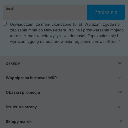
danych osobowych. Dlatego zakup notebooka albo laptopa w
Email
ProLine to czysta przyjemność i pełne bezpieczeństwo.
Zapisz się
Zaopatrzysz się u nas w akcesoria i części komputerowe
takie jak procesory, karty graficzne, płyty główne, pamięci,
Oświadczam, że mam ukończone 16 lat. Wyrażam zgodę na
dyski SSD, M.2 oraz HDD. Nasi pracownicy pomogą Ci wybrać
zapisanie mnie do Newslettera Proline i przetwarzanie mojego
najlepszy zasilacz komputerowy oraz obudowę do komputera.
adresu e-mail w celu wysyłki wiadomości. Zapoznałem się i
Poza komputerami mamy również najlepsze na rynku
wyrażam zgodę na postanowienia
regulaminu newslettera
.
Smartfony takich producentów jak Xiaomi, Apple, Samsung i
Huawei. Jeżeli chcesz, aby Twój komputer pracował cicho,
posiadamy szeroką gamę chłodzenia procesora, oraz ciche
wentylatory. Na koniec mając już to wszystko, możesz
Zakupy
wybrać idealny fotel gamingowy.
Współpraca hurtowa i MŚP
Okazja i promocja
Struktura strony
Sklepy marek