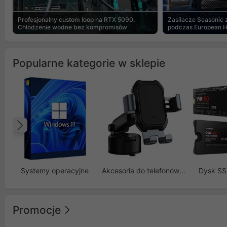
Profesjonalny custom loop na RTX 5090.
Zasilacze Seasonic
Chłodzenie wodne bez kompromisów
podczas European 
Popularne kategorie w sklepie
Poprzedni
Systemy operacyjne
Akcesoria do telefonów GSM
Dysk S
Promocje