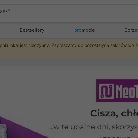
Bestsellery
pro
mocje
Sprzę
pnia lokal jest nieczynny. Zapraszamy do pozostałych salonów lub