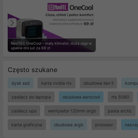
Poprzedni
NeoTEC OneCool - mały klimator, duża ulga w
upalne dni już za 69 zł
Często szukane
dysk ssd
karta nvidia rtx
obudowa lian li
kompu
zasilacz do laptopa
obudowa aerocool
rtx 5060
zasilacz ups
wentylator 120mm argb
pasta arctic
karta graficzna
obudowa argb
procesor
nas+s