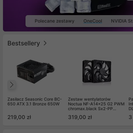
Polecane zestawy
OneCool
NVIDIA St
Bestsellery
Poprzedni
Zasilacz Seasonic Core BC-
Zestaw wentylatorów
Pa
650 ATX 3.1 Bronze 650W
Noctua NF-A14x25 G2 PWM
In
chromax.black Sx2-PP
D
Sterrox 140mm Push Pull
G
219,00 zł
319,00 zł
3
(2szt)