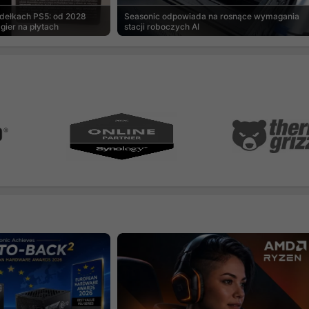
udełkach PS5: od 2028
Seasonic odpowiada na rosnące wymagania
gier na płytach
stacji roboczych AI