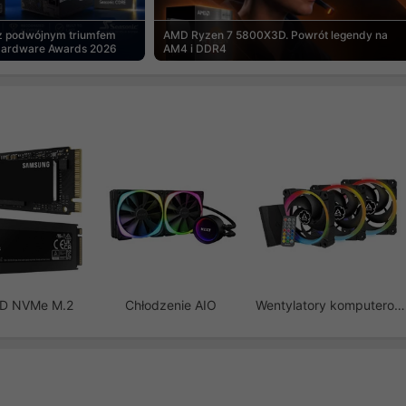
 z podwójnym triumfem
AMD Ryzen 7 5800X3D. Powrót legendy na
Hardware Awards 2026
AM4 i DDR4
SD NVMe M.2
Chłodzenie AIO
Wentylatory komputerowe