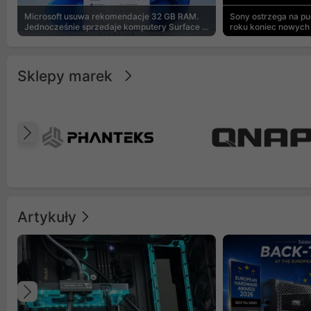
Microsoft usuwa rekomendacje 32 GB RAM.
Sony ostrzega na p
Jednocześnie sprzedaje komputery Surface z
roku koniec nowych 
8 GB
Sklepy marek
Poprzedni
Artykuły
Poprzedni