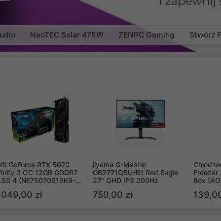
udio
NeoTEC Solar 475W
ZENPC Gaming
Stwórz 
lit GeForce RTX 5070
iiyama G-Master
Chłodzen
finity 3 OC 12GB GDDR7
GB2771QSU-B1 Red Eagle
Freezer 
LSS 4 (NE75070S19K9-
27" QHD IPS 200Hz
Box (A
B2050S)
 049,00 zł
759,00 zł
139,00