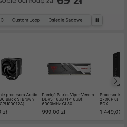
PC
Custom Loop
Osiedle Sadowe
Na
ie procesora Arctic
Pamięć Patriot Viper Venom
Procesor Intel 
36 Black SI Brown
DDR5 16GB (1x16GB)
270K Plus 5.
OCPU00012A)
6000MHz CL30
BOX
PVV516G60C30
 zł
999,00 zł
1 449,00 z