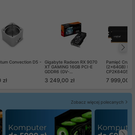
Na
tum Convection D5 -
Gigabyte Radeon RX 9070
Pamięć Crucia
XT GAMING 16GB PCI-E
(2x64GB) DD
GDDR6 (GV-
CP2K64G56C
R9070XTGAMING-16GD)
 zł
3 249,00 zł
7 999,00 zł
Zobacz więcej polecanych