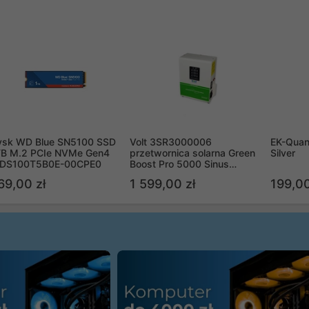
ysk WD Blue SN5100 SSD
Volt 3SR3000006
EK-Quan
TB M.2 PCIe NVMe Gen4
przetwornica solarna Green
Silver
DS100T5B0E-00CPE0
Boost Pro 5000 Sinus
Bypass
69,00 zł
1 599,00 zł
199,00