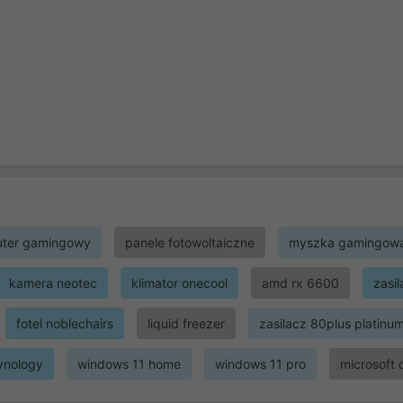
ter gamingowy
panele fotowoltaiczne
myszka gamingow
kamera neotec
klimator onecool
amd rx 6600
zasi
fotel noblechairs
liquid freezer
zasilacz 80plus platinu
ynology
windows 11 home
windows 11 pro
microsoft 