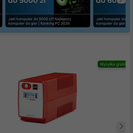
Na
Jaki komputer do 5000 zł? Najlepszy
Jaki komputer do 600
komputer do gier | Ranking PC 2026
komputer do gier | R
Wysyłka gratis
Na