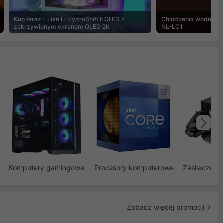
Kup teraz - Lian Li HydroShift II OLED z
Chłodzenia wodne Noc
zakrzywionym ekranem OLED 2K
NL-LC1
Na
Komputery gamingowe
Procesory komputerowe
Zasilacze d
Zobacz więcej promocji