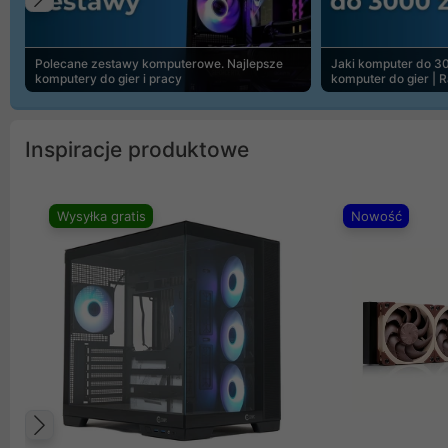
Poprzedni
Polecane zestawy komputerowe. Najlepsze
Jaki komputer do 30
komputery do gier i pracy
komputer do gier | 
Inspiracje produktowe
Wysyłka gratis
Nowość
Poprzedni