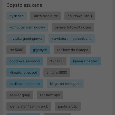
Często szukane
dysk ssd
karta nvidia rtx
obudowa lian li
komputer gamingowy
panele fotowoltaiczne
myszka gamingowa
klawiatura mechaniczna
rtx 5080
gigabyte
zasilacz do laptopa
obudowa aerocool
rtx 5060
kamera neotec
klimator onecool
amd rx 6600
zasilacze seasonic
kingston renegade
serwer qnap
zasilacz ups
wentylator 120mm argb
pasta arctic