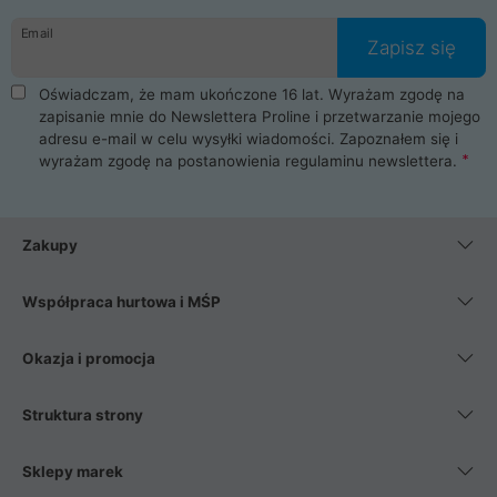
danych osobowych. Dlatego zakup notebooka albo laptopa w
Email
ProLine to czysta przyjemność i pełne bezpieczeństwo.
Zapisz się
Zaopatrzysz się u nas w akcesoria i części komputerowe
takie jak procesory, karty graficzne, płyty główne, pamięci,
Oświadczam, że mam ukończone 16 lat. Wyrażam zgodę na
dyski SSD, M.2 oraz HDD. Nasi pracownicy pomogą Ci wybrać
zapisanie mnie do Newslettera Proline i przetwarzanie mojego
najlepszy zasilacz komputerowy oraz obudowę do komputera.
adresu e-mail w celu wysyłki wiadomości. Zapoznałem się i
Poza komputerami mamy również najlepsze na rynku
wyrażam zgodę na postanowienia
regulaminu newslettera
.
Smartfony takich producentów jak Xiaomi, Apple, Samsung i
Huawei. Jeżeli chcesz, aby Twój komputer pracował cicho,
posiadamy szeroką gamę chłodzenia procesora, oraz ciche
wentylatory. Na koniec mając już to wszystko, możesz
Zakupy
wybrać idealny fotel gamingowy.
Współpraca hurtowa i MŚP
Okazja i promocja
Struktura strony
Sklepy marek