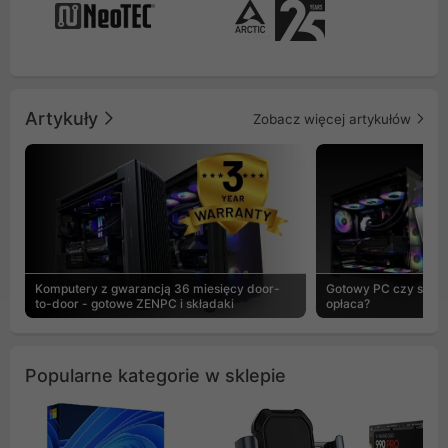
Artykuły
Zobacz więcej artykułów
Komputery z gwarancją 36 miesięcy door-
Gotowy PC czy skład
to-door - gotowe ZENPC i składaki
opłaca?
Popularne kategorie w sklepie