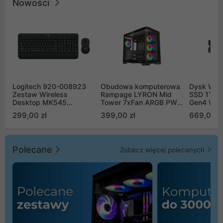
Nowości
Logitech 920-008923
Obudowa komputerowa
Dysk WD 
Zestaw Wireless
Rampage LYRON Mid
SSD 1TB 
Desktop MK545
Tower 7xFan ARGB PWM
Gen4 WD
Advanced
czarna
00CPE0
299,00 zł
399,00 zł
669,00 z
Polecane
Zobacz więcej polecanych