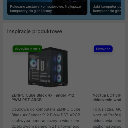
Polecane zestawy komputerowe. Najlepsze
Jaki komputer do 30
komputery do gier i pracy
komputer do gier | 
Inspiracje produktowe
Wysyłka gratis
Nowość
ZENPC Cube Black 4x Fander P12
Noctua LC1 360mm
PWM PST ARGB
chłodzenie wodne 
Obudowa do komputera ZENPC Cube
To już czas. AIO w
Black 4x Fander P12 PWM PST ARGB
Noctua! Profesjon
zachwyca panoramicznym widokiem
chłodzenia cieczą 
dzięki dwóm panelom z hartowanego
bezkompromisowe 