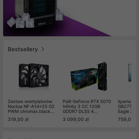
Bestsellery
Zestaw wentylatorów
Palit GeForce RTX 5070
iiyama G-
Noctua NF-A14x25 G2
Infinity 3 OC 12GB
GB2771QS
PWM chromax.black
GDDR7 DLSS 4
Eagle 27"
Sx2-PP Sterrox 140mm
(NE75070S19K9-
200Hz
319,00 zł
3 099,00 zł
759,00 zł
Push Pull (2szt)
GB2050S)