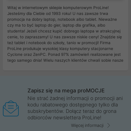
Witaj w internetowym sklepie komputerowym ProLine!
Jesteśmy dla Ciebie od 1993 roku! U nas zawsze trwa
promocja na dobry laptop, notebook albo tablet. Nieważne
czy ma to być laptop do gier, laptop dla grafika, albo
studenta! Jeżeli chcesz kupić dobrego laptopa w atrakcyjnej
cenie, to zapraszamy! U nas zawsze niskie ceny! Znajdzie się
też tablet i notebook do szkoły, tanio w promocji! Firma
ProLine produkuje wysokiej klasy komputery stacjonarne
Cyclone oraz ZenPC. Ponad 97% zamówień realizowane jest
tego samego dnia! Wielu naszych klientów chwali sobie nasze
myszki dla graczy i klawiatury mechaniczne. Posiadamy sieć
sklepów komputerowych na terenie kraju. W większości z
nich możesz odebrać zamówienie bez kosztów transportu.
Posiadamy sklep komputerowy w miastach takich jak
Wrocław, Poznań, Legnica, Katowice, Gliwice, Kalisz, Bytom,
Zapisz się na mega proMOCJE
Trzebnica, Opole. Szybka i profesjonalna obsługa!
Nie strać żadnej informacji o promocji ani
kodu rabatowego dostępnego tylko dla
ProLine to polska firma ze 100% polskim kapitałem. Działamy
subskrybentów. Dołącz teraz do grona
legalnie i płacimy podatki w naszym kraju! Posiadamy siedzibę
odbiorców newslettera ProLine!
główną w Mirkowie oraz salony na terenie kraju. Cała
komunikacja ze sklepem komputerowym ProLine jest
Więcej informacji
szyfrowana za pomocą technologii SSL. Nie sprzedajemy