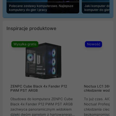
Polecane zestawy komputerowe. Najlepsze
Jaki komputer do 30
komputery do gier i pracy
komputer do gier | 
Inspiracje produktowe
Wysyłka gratis
Nowość
ZENPC Cube Black 4x Fander P12
Noctua LC1 360mm
PWM PST ARGB
chłodzenie wodne 
Obudowa do komputera ZENPC Cube
To już czas. AIO w
Black 4x Fander P12 PWM PST ARGB
Noctua! Profesjon
zachwyca panoramicznym widokiem
chłodzenia cieczą 
dzięki dwóm panelom z hartowanego
bezkompromisowe 