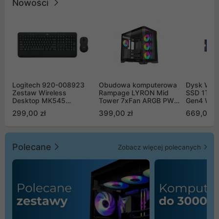
Nowości
Logitech 920-008923
Obudowa komputerowa
Dysk WD 
Zestaw Wireless
Rampage LYRON Mid
SSD 1TB 
Desktop MK545
Tower 7xFan ARGB PWM
Gen4 WD
Advanced
czarna
00CPE0
299,00 zł
399,00 zł
669,00 z
Polecane
Zobacz więcej polecanych