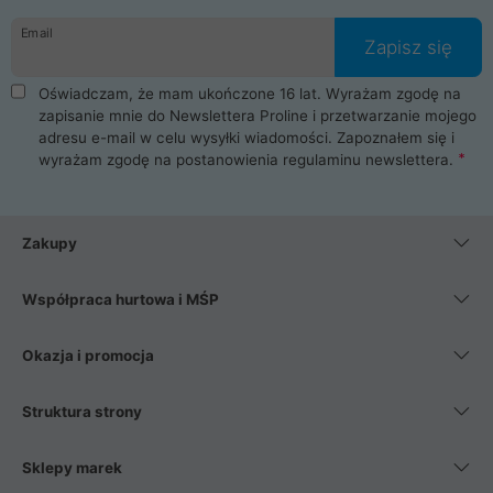
danych osobowych. Dlatego zakup notebooka albo laptopa w
Email
ProLine to czysta przyjemność i pełne bezpieczeństwo.
Zapisz się
Zaopatrzysz się u nas w akcesoria i części komputerowe
takie jak procesory, karty graficzne, płyty główne, pamięci,
Oświadczam, że mam ukończone 16 lat. Wyrażam zgodę na
dyski SSD, M.2 oraz HDD. Nasi pracownicy pomogą Ci wybrać
zapisanie mnie do Newslettera Proline i przetwarzanie mojego
najlepszy zasilacz komputerowy oraz obudowę do komputera.
adresu e-mail w celu wysyłki wiadomości. Zapoznałem się i
Poza komputerami mamy również najlepsze na rynku
wyrażam zgodę na postanowienia
regulaminu newslettera
.
Smartfony takich producentów jak Xiaomi, Apple, Samsung i
Huawei. Jeżeli chcesz, aby Twój komputer pracował cicho,
posiadamy szeroką gamę chłodzenia procesora, oraz ciche
wentylatory. Na koniec mając już to wszystko, możesz
Zakupy
wybrać idealny fotel gamingowy.
Współpraca hurtowa i MŚP
Okazja i promocja
Struktura strony
Sklepy marek