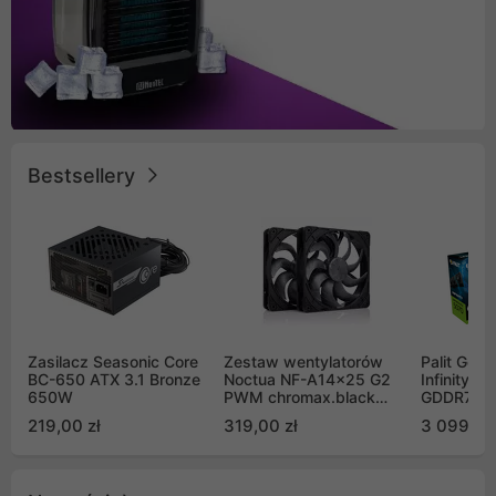
Bestsellery
Zasilacz Seasonic Core
Zestaw wentylatorów
Palit GeF
BC-650 ATX 3.1 Bronze
Noctua NF-A14x25 G2
Infinity 3
650W
PWM chromax.black
GDDR7 DL
Sx2-PP Sterrox 140mm
(NE75070
219,00 zł
319,00 zł
3 099,00
Push Pull (2szt)
GB2050S