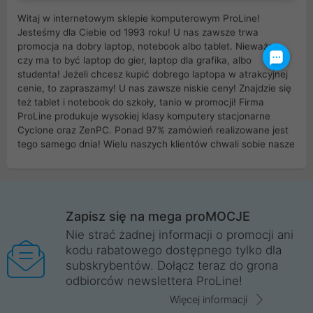
Witaj w internetowym sklepie komputerowym ProLine!
Jesteśmy dla Ciebie od 1993 roku! U nas zawsze trwa
promocja na dobry laptop, notebook albo tablet. Nieważne
czy ma to być laptop do gier, laptop dla grafika, albo
studenta! Jeżeli chcesz kupić dobrego laptopa w atrakcyjnej
cenie, to zapraszamy! U nas zawsze niskie ceny! Znajdzie się
też tablet i notebook do szkoły, tanio w promocji! Firma
ProLine produkuje wysokiej klasy komputery stacjonarne
Cyclone oraz ZenPC. Ponad 97% zamówień realizowane jest
tego samego dnia! Wielu naszych klientów chwali sobie nasze
myszki dla graczy i klawiatury mechaniczne. Posiadamy sieć
sklepów komputerowych na terenie kraju. W większości z
nich możesz odebrać zamówienie bez kosztów transportu.
Posiadamy sklep komputerowy w miastach takich jak
Wrocław, Poznań, Legnica, Katowice, Gliwice, Kalisz, Bytom,
Zapisz się na mega proMOCJE
Trzebnica, Opole. Szybka i profesjonalna obsługa!
Nie strać żadnej informacji o promocji ani
kodu rabatowego dostępnego tylko dla
ProLine to polska firma ze 100% polskim kapitałem. Działamy
subskrybentów. Dołącz teraz do grona
legalnie i płacimy podatki w naszym kraju! Posiadamy siedzibę
odbiorców newslettera ProLine!
główną w Mirkowie oraz salony na terenie kraju. Cała
komunikacja ze sklepem komputerowym ProLine jest
Więcej informacji
szyfrowana za pomocą technologii SSL. Nie sprzedajemy