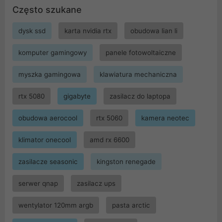
Często szukane
dysk ssd
karta nvidia rtx
obudowa lian li
komputer gamingowy
panele fotowoltaiczne
myszka gamingowa
klawiatura mechaniczna
rtx 5080
gigabyte
zasilacz do laptopa
obudowa aerocool
rtx 5060
kamera neotec
klimator onecool
amd rx 6600
zasilacze seasonic
kingston renegade
serwer qnap
zasilacz ups
wentylator 120mm argb
pasta arctic