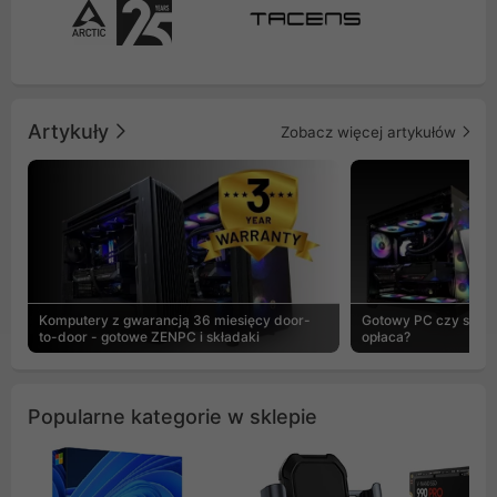
Artykuły
Zobacz więcej artykułów
Komputery z gwarancją 36 miesięcy door-
Gotowy PC czy skład
to-door - gotowe ZENPC i składaki
opłaca?
Popularne kategorie w sklepie