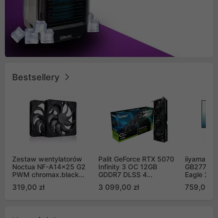
Bestsellery
Zestaw wentylatorów
Palit GeForce RTX 5070
iiyama G-
Noctua NF-A14x25 G2
Infinity 3 OC 12GB
GB2771QS
PWM chromax.black
GDDR7 DLSS 4
Eagle 27"
Sx2-PP Sterrox 140mm
(NE75070S19K9-
200Hz
319,00 zł
3 099,00 zł
759,00 zł
Push Pull (2szt)
GB2050S)