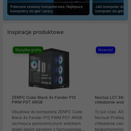
Polecane zestawy komputerowe. Najlepsze
Jaki komputer do 30
komputery do gier i pracy
komputer do gier | 
Inspiracje produktowe
Wysyłka gratis
Nowość
ZENPC Cube Black 4x Fander P12
Noctua LC1 360mm
PWM PST ARGB
chłodzenie wodne 
Obudowa do komputera ZENPC Cube
To już czas. AIO w
Black 4x Fander P12 PWM PST ARGB
Noctua! Profesjon
zachwyca panoramicznym widokiem
chłodzenia cieczą 
dzięki dwóm panelom z hartowanego
bezkompromisowe 