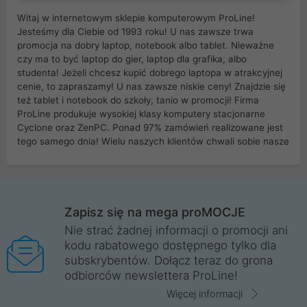
Witaj w internetowym sklepie komputerowym ProLine!
Jesteśmy dla Ciebie od 1993 roku! U nas zawsze trwa
promocja na dobry laptop, notebook albo tablet. Nieważne
czy ma to być laptop do gier, laptop dla grafika, albo
studenta! Jeżeli chcesz kupić dobrego laptopa w atrakcyjnej
cenie, to zapraszamy! U nas zawsze niskie ceny! Znajdzie się
też tablet i notebook do szkoły, tanio w promocji! Firma
ProLine produkuje wysokiej klasy komputery stacjonarne
Cyclone oraz ZenPC. Ponad 97% zamówień realizowane jest
tego samego dnia! Wielu naszych klientów chwali sobie nasze
myszki dla graczy i klawiatury mechaniczne. Posiadamy sieć
sklepów komputerowych na terenie kraju. W większości z
nich możesz odebrać zamówienie bez kosztów transportu.
Posiadamy sklep komputerowy w miastach takich jak
Wrocław, Poznań, Legnica, Katowice, Gliwice, Kalisz, Bytom,
Zapisz się na mega proMOCJE
Trzebnica, Opole. Szybka i profesjonalna obsługa!
Nie strać żadnej informacji o promocji ani
kodu rabatowego dostępnego tylko dla
ProLine to polska firma ze 100% polskim kapitałem. Działamy
subskrybentów. Dołącz teraz do grona
legalnie i płacimy podatki w naszym kraju! Posiadamy siedzibę
odbiorców newslettera ProLine!
główną w Mirkowie oraz salony na terenie kraju. Cała
komunikacja ze sklepem komputerowym ProLine jest
Więcej informacji
szyfrowana za pomocą technologii SSL. Nie sprzedajemy