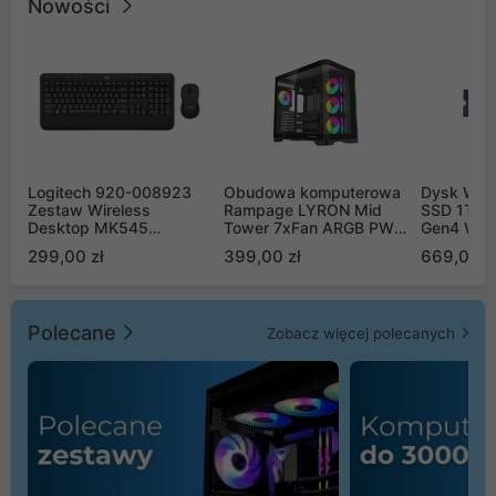
Nowości
Logitech 920-008923
Obudowa komputerowa
Dysk WD 
Zestaw Wireless
Rampage LYRON Mid
SSD 1TB 
Desktop MK545
Tower 7xFan ARGB PWM
Gen4 WD
Advanced
czarna
00CPE0
299,00 zł
399,00 zł
669,00 z
Polecane
Zobacz więcej polecanych