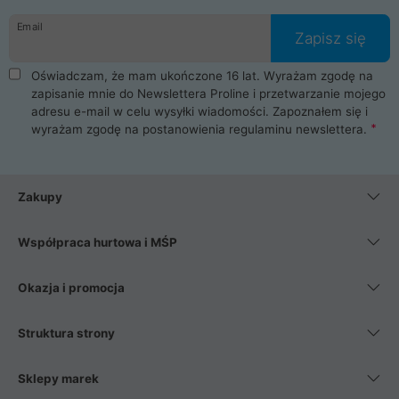
danych osobowych. Dlatego zakup notebooka albo laptopa w
Email
ProLine to czysta przyjemność i pełne bezpieczeństwo.
Zapisz się
Zaopatrzysz się u nas w akcesoria i części komputerowe
takie jak procesory, karty graficzne, płyty główne, pamięci,
Oświadczam, że mam ukończone 16 lat. Wyrażam zgodę na
dyski SSD, M.2 oraz HDD. Nasi pracownicy pomogą Ci wybrać
zapisanie mnie do Newslettera Proline i przetwarzanie mojego
najlepszy zasilacz komputerowy oraz obudowę do komputera.
adresu e-mail w celu wysyłki wiadomości. Zapoznałem się i
Poza komputerami mamy również najlepsze na rynku
wyrażam zgodę na postanowienia
regulaminu newslettera
.
Smartfony takich producentów jak Xiaomi, Apple, Samsung i
Huawei. Jeżeli chcesz, aby Twój komputer pracował cicho,
posiadamy szeroką gamę chłodzenia procesora, oraz ciche
wentylatory. Na koniec mając już to wszystko, możesz
Zakupy
wybrać idealny fotel gamingowy.
Współpraca hurtowa i MŚP
Okazja i promocja
Struktura strony
Sklepy marek