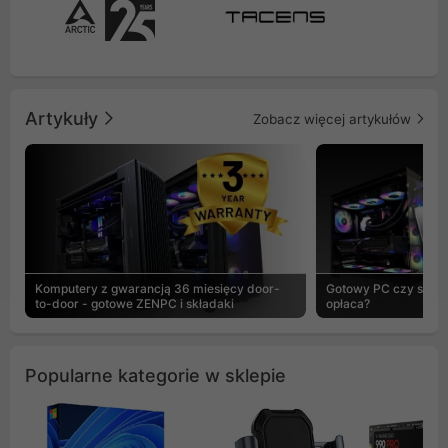
Artykuły
Zobacz więcej artykułów
Komputery z gwarancją 36 miesięcy door-
Gotowy PC czy skład
to-door - gotowe ZENPC i składaki
opłaca?
Popularne kategorie w sklepie