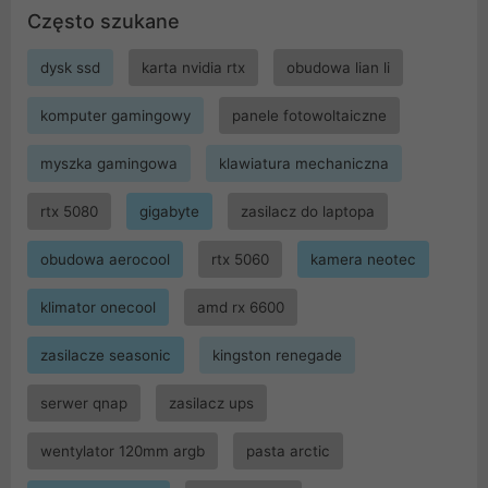
Często szukane
dysk ssd
karta nvidia rtx
obudowa lian li
komputer gamingowy
panele fotowoltaiczne
myszka gamingowa
klawiatura mechaniczna
rtx 5080
gigabyte
zasilacz do laptopa
obudowa aerocool
rtx 5060
kamera neotec
klimator onecool
amd rx 6600
zasilacze seasonic
kingston renegade
serwer qnap
zasilacz ups
wentylator 120mm argb
pasta arctic