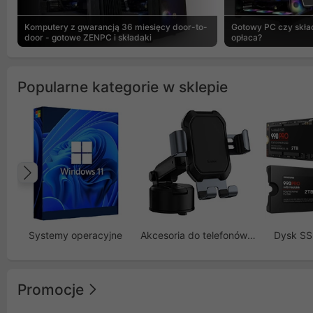
Komputery z gwarancją 36 miesięcy door-to-
Gotowy PC czy skład
door - gotowe ZENPC i składaki
opłaca?
Popularne kategorie w sklepie
Poprzedni
Systemy operacyjne
Akcesoria do telefonów GSM
Dysk S
Promocje