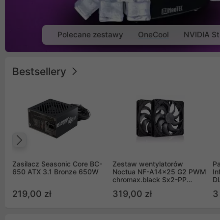
Polecane zestawy
OneCool
NVIDIA St
Bestsellery
Poprzedni
Zasilacz Seasonic Core BC-
Zestaw wentylatorów
Pa
650 ATX 3.1 Bronze 650W
Noctua NF-A14x25 G2 PWM
In
chromax.black Sx2-PP
D
Sterrox 140mm Push Pull
G
219,00 zł
319,00 zł
3
(2szt)