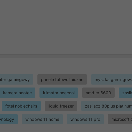
ter gamingowy
panele fotowoltaiczne
myszka gamingow
kamera neotec
klimator onecool
amd rx 6600
zasi
fotel noblechairs
liquid freezer
zasilacz 80plus platinu
ynology
windows 11 home
windows 11 pro
microsoft 