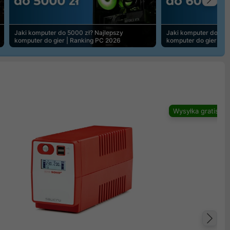
Na
Jaki komputer do 5000 zł? Najlepszy
Jaki komputer do 600
komputer do gier | Ranking PC 2026
komputer do gier | R
Wysyłka gratis
Na