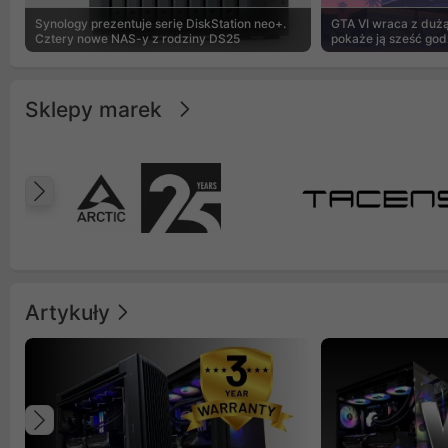
Synology prezentuje serię DiskStation neo+.
GTA VI wraca z dużą 
Cztery nowe NAS-y z rodziny DS25
pokaże ją sześć god
Sklepy marek
Poprzedni
Artykuły
Poprzedni