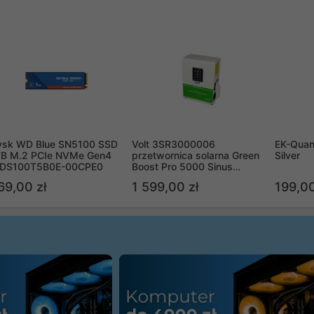
ysk WD Blue SN5100 SSD
Volt 3SR3000006
EK-Quan
TB M.2 PCIe NVMe Gen4
przetwornica solarna Green
Silver
DS100T5B0E-00CPE0
Boost Pro 5000 Sinus
Bypass
69,00 zł
1 599,00 zł
199,00