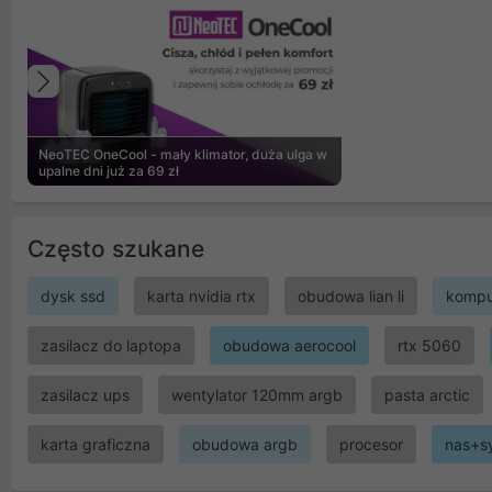
Poprzedni
NeoTEC OneCool - mały klimator, duża ulga w
upalne dni już za 69 zł
Często szukane
dysk ssd
karta nvidia rtx
obudowa lian li
kompu
zasilacz do laptopa
obudowa aerocool
rtx 5060
zasilacz ups
wentylator 120mm argb
pasta arctic
karta graficzna
obudowa argb
procesor
nas+s