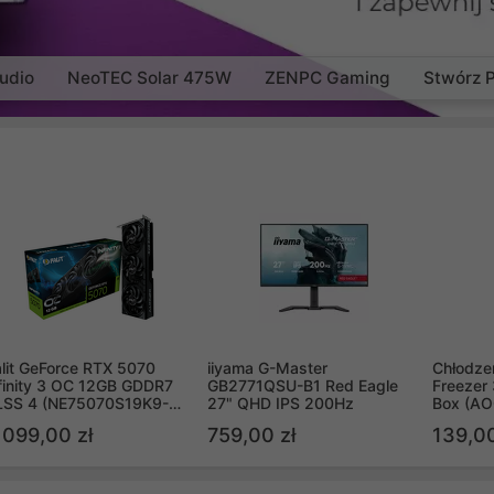
udio
NeoTEC Solar 475W
ZENPC Gaming
Stwórz 
lit GeForce RTX 5070
iiyama G-Master
Chłodzen
finity 3 OC 12GB GDDR7
GB2771QSU-B1 Red Eagle
Freezer 
LSS 4 (NE75070S19K9-
27" QHD IPS 200Hz
Box (A
B2050S)
 099,00 zł
759,00 zł
139,00