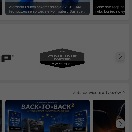
Microsoft usuwa rekomendacje 32 GB RAM.
Sony ostrzega na pu
Jednocześnie sprzedaje komputery Surface z
roku koniec nowych g
8 GB
Na
Zobacz więcej artykułów
Na