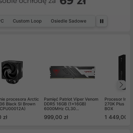
PC
Custom Loop
Osiedle Sadowe
Na
ie procesora Arctic
Pamięć Patriot Viper Venom
Procesor Intel 
36 Black SI Brown
DDR5 16GB (1x16GB)
270K Plus 5.
OCPU00012A)
6000MHz CL30
BOX
PVV516G60C30
 zł
999,00 zł
1 449,00 z