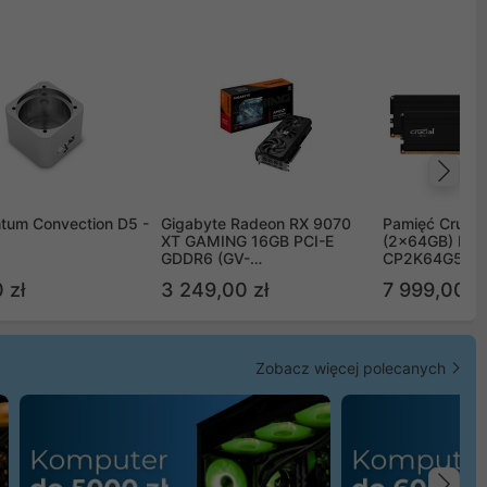
Na
tum Convection D5 -
Gigabyte Radeon RX 9070
Pamięć Crucia
XT GAMING 16GB PCI-E
(2x64GB) DD
GDDR6 (GV-
CP2K64G56C
R9070XTGAMING-16GD)
 zł
3 249,00 zł
7 999,00 zł
Zobacz więcej polecanych