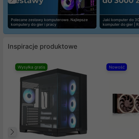
Poprzedni
Polecane zestawy komputerowe. Najlepsze
Jaki komputer do 30
komputery do gier i pracy
komputer do gier | 
Inspiracje produktowe
Wysyłka gratis
Nowość
Poprzedni