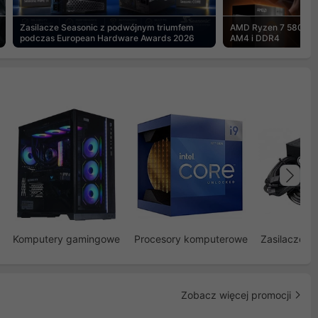
Zasilacze Seasonic z podwójnym triumfem
AMD Ryzen 7 5800X3
podczas European Hardware Awards 2026
AM4 i DDR4
Na
Komputery gamingowe
Procesory komputerowe
Zasilacze d
Zobacz więcej promocji