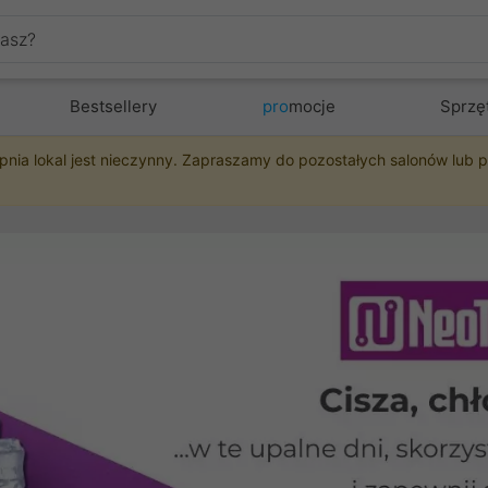
Bestsellery
pro
mocje
Sprzę
pnia lokal jest nieczynny. Zapraszamy do pozostałych salonów lub