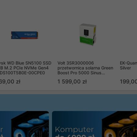
ysk WD Blue SN5100 SSD
Volt 3SR3000006
EK-Quan
TB M.2 PCIe NVMe Gen4
przetwornica solarna Green
Silver
DS100T5B0E-00CPE0
Boost Pro 5000 Sinus
Bypass
69,00 zł
1 599,00 zł
199,00