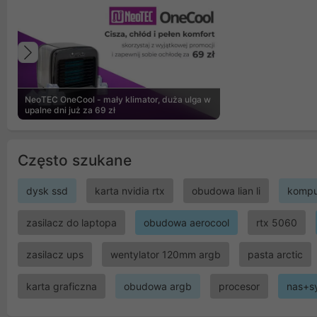
Poprzedni
NeoTEC OneCool - mały klimator, duża ulga w
upalne dni już za 69 zł
Często szukane
dysk ssd
karta nvidia rtx
obudowa lian li
kompu
zasilacz do laptopa
obudowa aerocool
rtx 5060
zasilacz ups
wentylator 120mm argb
pasta arctic
karta graficzna
obudowa argb
procesor
nas+s