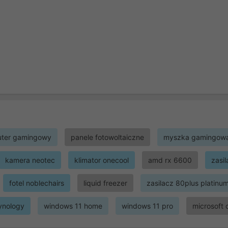
ter gamingowy
panele fotowoltaiczne
myszka gamingow
kamera neotec
klimator onecool
amd rx 6600
zasi
fotel noblechairs
liquid freezer
zasilacz 80plus platinu
ynology
windows 11 home
windows 11 pro
microsoft 