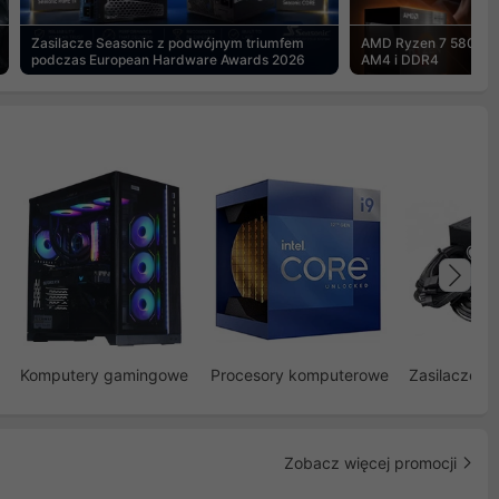
Zasilacze Seasonic z podwójnym triumfem
AMD Ryzen 7 5800X3
podczas European Hardware Awards 2026
AM4 i DDR4
Na
Komputery gamingowe
Procesory komputerowe
Zasilacze d
Zobacz więcej promocji