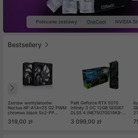
Polecane zestawy
OneCool
NVIDIA St
Bestsellery
Poprzedni
Zestaw wentylatorów
Palit GeForce RTX 5070
ii
Noctua NF-A14x25 G2 PWM
Infinity 3 OC 12GB GDDR7
G
chromax.black Sx2-PP
DLSS 4 (NE75070S19K9-
2
Sterrox 140mm Push Pull
GB2050S)
319,00 zł
3 099,00 zł
7
(2szt)