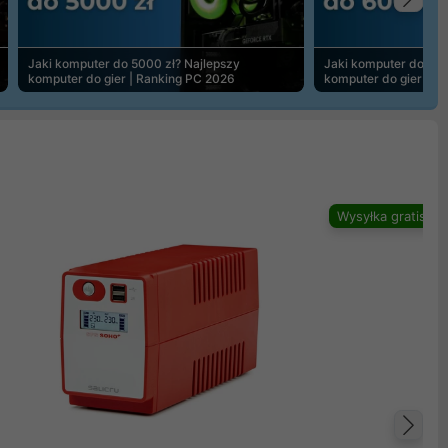
Na
Jaki komputer do 5000 zł? Najlepszy
Jaki komputer do 600
komputer do gier | Ranking PC 2026
komputer do gier | R
Wysyłka gratis
Na