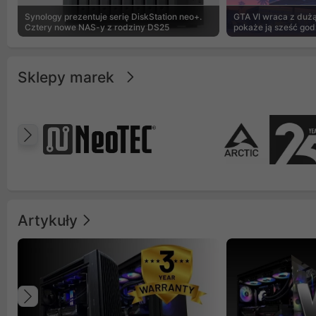
Synology prezentuje serię DiskStation neo+.
GTA VI wraca z dużą 
Cztery nowe NAS-y z rodziny DS25
pokaże ją sześć god
Sklepy marek
Poprzedni
Artykuły
Poprzedni