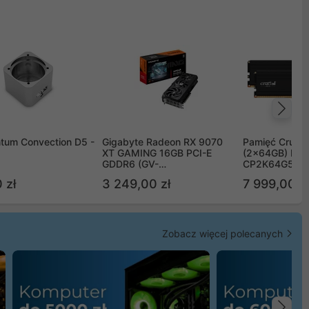
Na
tum Convection D5 -
Gigabyte Radeon RX 9070
Pamięć Crucia
XT GAMING 16GB PCI-E
(2x64GB) DD
GDDR6 (GV-
CP2K64G56C
R9070XTGAMING-16GD)
 zł
3 249,00 zł
7 999,00 zł
Zobacz więcej polecanych