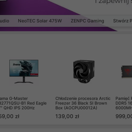
udio
NeoTEC Solar 475W
ZENPC Gaming
Stwórz 
yama G-Master
Chłodzenie procesora Arctic
Pamięć 
B2771QSU-B1 Red Eagle
Freezer 36 Black SI Brown
DDR5 16
7" QHD IPS 200Hz
Box (AOCPU00012A)
6000MH
PVV516
59,00 zł
139,00 zł
999,00