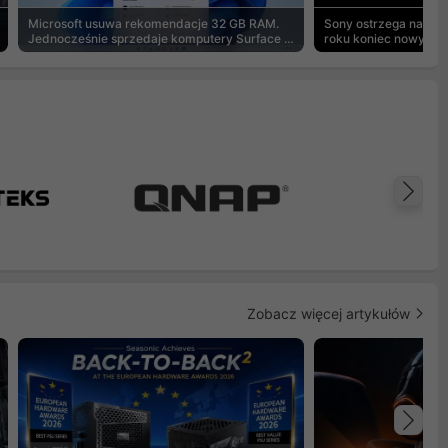
Microsoft usuwa rekomendacje 32 GB RAM.
Sony ostrzega na pu
Jednocześnie sprzedaje komputery Surface z
roku koniec nowych g
8 GB
Na
Zobacz więcej artykułów
Na