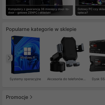
Komputery z gwarancją 36 miesięcy door-to-
Gotowy PC czy skład
door - gotowe ZENPC i składaki
opłaca?
Popularne kategorie w sklepie
Poprzedni
Systemy operacyjne
Akcesoria do telefonów GSM
Dysk S
Promocje