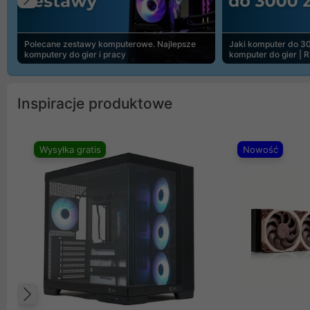
Poprzedni
Polecane zestawy komputerowe. Najlepsze
Jaki komputer do 30
komputery do gier i pracy
komputer do gier | 
Inspiracje produktowe
Wysyłka gratis
Nowość
Poprzedni