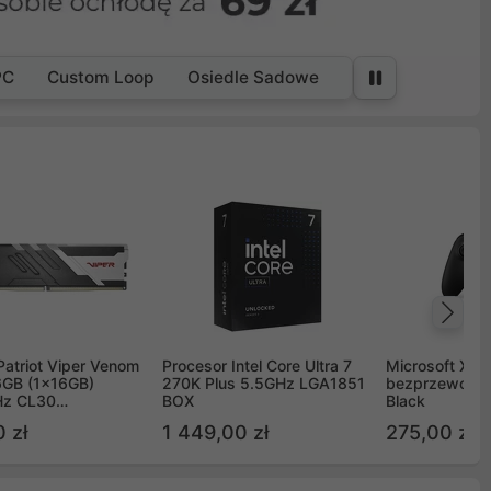
PC
Custom Loop
Osiedle Sadowe
Na
Patriot Viper Venom
Procesor Intel Core Ultra 7
Microsoft Xbox
GB (1x16GB)
270K Plus 5.5GHz LGA1851
bezprzewodo
z CL30
BOX
Black
G60C30
 zł
1 449,00 zł
275,00 zł