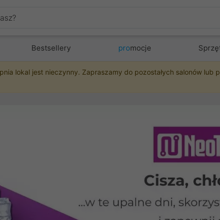
Bestsellery
pro
mocje
Sprzę
pnia lokal jest nieczynny. Zapraszamy do pozostałych salonów lub