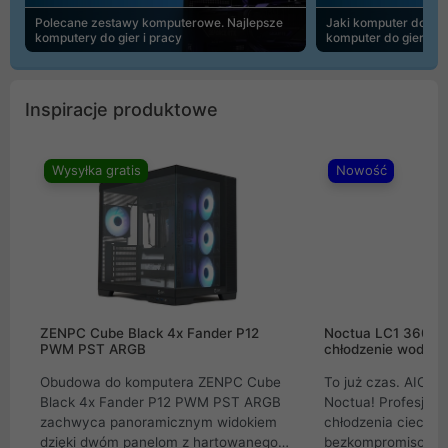
Polecane zestawy komputerowe. Najlepsze
Jaki komputer do 30
komputery do gier i pracy
komputer do gier | 
Inspiracje produktowe
Wysyłka gratis
Nowość
ZENPC Cube Black 4x Fander P12
Noctua LC1 360mm
PWM PST ARGB
chłodzenie wodne 
Obudowa do komputera ZENPC Cube
To już czas. AIO w
Black 4x Fander P12 PWM PST ARGB
Noctua! Profesjon
zachwyca panoramicznym widokiem
chłodzenia cieczą 
dzięki dwóm panelom z hartowanego
bezkompromisowe 