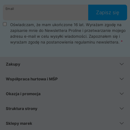
danych osobowych. Dlatego zakup notebooka albo laptopa w
Email
ProLine to czysta przyjemność i pełne bezpieczeństwo.
Zapisz się
Zaopatrzysz się u nas w akcesoria i części komputerowe
takie jak procesory, karty graficzne, płyty główne, pamięci,
Oświadczam, że mam ukończone 16 lat. Wyrażam zgodę na
dyski SSD, M.2 oraz HDD. Nasi pracownicy pomogą Ci wybrać
zapisanie mnie do Newslettera Proline i przetwarzanie mojego
najlepszy zasilacz komputerowy oraz obudowę do komputera.
adresu e-mail w celu wysyłki wiadomości. Zapoznałem się i
Poza komputerami mamy również najlepsze na rynku
wyrażam zgodę na postanowienia
regulaminu newslettera
.
Smartfony takich producentów jak Xiaomi, Apple, Samsung i
Huawei. Jeżeli chcesz, aby Twój komputer pracował cicho,
posiadamy szeroką gamę chłodzenia procesora, oraz ciche
wentylatory. Na koniec mając już to wszystko, możesz
Zakupy
wybrać idealny fotel gamingowy.
Współpraca hurtowa i MŚP
Okazja i promocja
Struktura strony
Sklepy marek