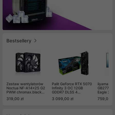
Bestsellery
Zestaw wentylatorów
Palit GeForce RTX 5070
iiyama G-
Noctua NF-A14x25 G2
Infinity 3 OC 12GB
GB2771QS
PWM chromax.black
GDDR7 DLSS 4
Eagle 27"
Sx2-PP Sterrox 140mm
(NE75070S19K9-
200Hz
319,00 zł
3 099,00 zł
759,00 zł
Push Pull (2szt)
GB2050S)