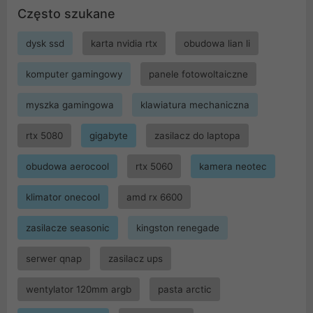
Często szukane
dysk ssd
karta nvidia rtx
obudowa lian li
komputer gamingowy
panele fotowoltaiczne
myszka gamingowa
klawiatura mechaniczna
rtx 5080
gigabyte
zasilacz do laptopa
obudowa aerocool
rtx 5060
kamera neotec
klimator onecool
amd rx 6600
zasilacze seasonic
kingston renegade
serwer qnap
zasilacz ups
wentylator 120mm argb
pasta arctic