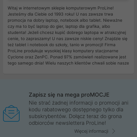
Witaj w internetowym sklepie komputerowym ProLine!
Jesteśmy dla Ciebie od 1993 roku! U nas zawsze trwa
promocja na dobry laptop, notebook albo tablet. Nieważne
czy ma to być laptop do gier, laptop dla grafika, albo
studenta! Jeżeli chcesz kupić dobrego laptopa w atrakcyjnej
cenie, to zapraszamy! U nas zawsze niskie ceny! Znajdzie się
też tablet i notebook do szkoły, tanio w promocji! Firma
ProLine produkuje wysokiej klasy komputery stacjonarne
Cyclone oraz ZenPC. Ponad 97% zamówień realizowane jest
tego samego dnia! Wielu naszych klientów chwali sobie nasze
myszki dla graczy i klawiatury mechaniczne. Posiadamy sieć
sklepów komputerowych na terenie kraju. W większości z
nich możesz odebrać zamówienie bez kosztów transportu.
Posiadamy sklep komputerowy w miastach takich jak
Wrocław, Poznań, Legnica, Katowice, Gliwice, Kalisz, Bytom,
Zapisz się na mega proMOCJE
Trzebnica, Opole. Szybka i profesjonalna obsługa!
Nie strać żadnej informacji o promocji ani
kodu rabatowego dostępnego tylko dla
ProLine to polska firma ze 100% polskim kapitałem. Działamy
subskrybentów. Dołącz teraz do grona
legalnie i płacimy podatki w naszym kraju! Posiadamy siedzibę
odbiorców newslettera ProLine!
główną w Mirkowie oraz salony na terenie kraju. Cała
komunikacja ze sklepem komputerowym ProLine jest
Więcej informacji
szyfrowana za pomocą technologii SSL. Nie sprzedajemy