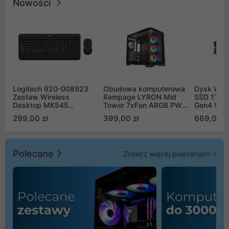
Nowości
Logitech 920-008923
Obudowa komputerowa
Dysk WD 
Zestaw Wireless
Rampage LYRON Mid
SSD 1TB 
Desktop MK545
Tower 7xFan ARGB PWM
Gen4 WD
Advanced
czarna
00CPE0
299,00 zł
399,00 zł
669,00 z
Polecane
Zobacz więcej polecanych