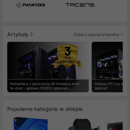
Artykuły
Zobacz więcej artykułów
Komputery z gwarancją 36 miesięcy door-
Gotowy PC czy skład
to-door - gotowe ZENPC i składaki
opłaca?
Popularne kategorie w sklepie