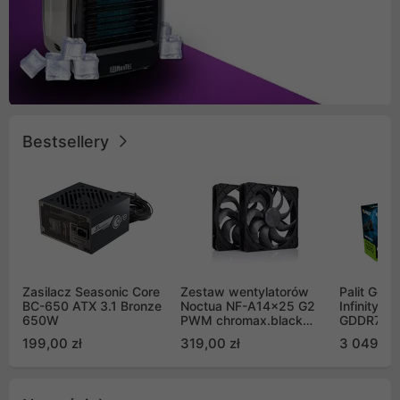
Bestsellery
Zasilacz Seasonic Core
Zestaw wentylatorów
Palit GeF
BC-650 ATX 3.1 Bronze
Noctua NF-A14x25 G2
Infinity 3
650W
PWM chromax.black
GDDR7 DL
Sx2-PP Sterrox 140mm
(NE75070
199,00 zł
319,00 zł
3 049,00
Push Pull (2szt)
GB2050S