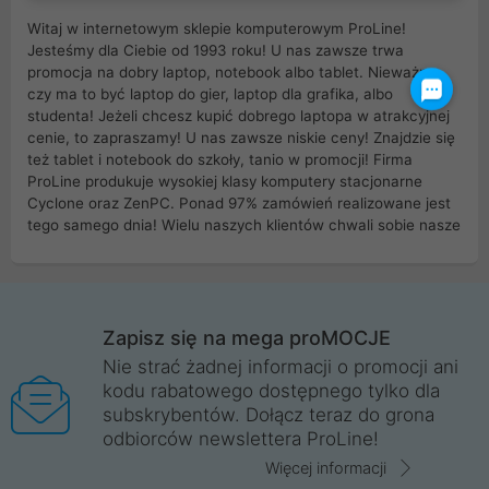
Witaj w internetowym sklepie komputerowym ProLine!
Jesteśmy dla Ciebie od 1993 roku! U nas zawsze trwa
promocja na dobry laptop, notebook albo tablet. Nieważne
czy ma to być laptop do gier, laptop dla grafika, albo
studenta! Jeżeli chcesz kupić dobrego laptopa w atrakcyjnej
cenie, to zapraszamy! U nas zawsze niskie ceny! Znajdzie się
też tablet i notebook do szkoły, tanio w promocji! Firma
ProLine produkuje wysokiej klasy komputery stacjonarne
Cyclone oraz ZenPC. Ponad 97% zamówień realizowane jest
tego samego dnia! Wielu naszych klientów chwali sobie nasze
myszki dla graczy i klawiatury mechaniczne. Posiadamy sieć
sklepów komputerowych na terenie kraju. W większości z
nich możesz odebrać zamówienie bez kosztów transportu.
Posiadamy sklep komputerowy w miastach takich jak
Wrocław, Poznań, Legnica, Katowice, Gliwice, Kalisz, Bytom,
Zapisz się na mega proMOCJE
Trzebnica, Opole. Szybka i profesjonalna obsługa!
Nie strać żadnej informacji o promocji ani
kodu rabatowego dostępnego tylko dla
ProLine to polska firma ze 100% polskim kapitałem. Działamy
subskrybentów. Dołącz teraz do grona
legalnie i płacimy podatki w naszym kraju! Posiadamy siedzibę
odbiorców newslettera ProLine!
główną w Mirkowie oraz salony na terenie kraju. Cała
komunikacja ze sklepem komputerowym ProLine jest
Więcej informacji
szyfrowana za pomocą technologii SSL. Nie sprzedajemy