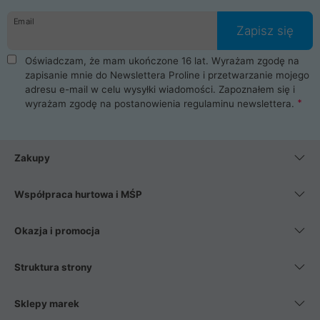
danych osobowych. Dlatego zakup notebooka albo laptopa w
Email
ProLine to czysta przyjemność i pełne bezpieczeństwo.
Zapisz się
Zaopatrzysz się u nas w akcesoria i części komputerowe
takie jak procesory, karty graficzne, płyty główne, pamięci,
Oświadczam, że mam ukończone 16 lat. Wyrażam zgodę na
dyski SSD, M.2 oraz HDD. Nasi pracownicy pomogą Ci wybrać
zapisanie mnie do Newslettera Proline i przetwarzanie mojego
najlepszy zasilacz komputerowy oraz obudowę do komputera.
adresu e-mail w celu wysyłki wiadomości. Zapoznałem się i
Poza komputerami mamy również najlepsze na rynku
wyrażam zgodę na postanowienia
regulaminu newslettera
.
Smartfony takich producentów jak Xiaomi, Apple, Samsung i
Huawei. Jeżeli chcesz, aby Twój komputer pracował cicho,
posiadamy szeroką gamę chłodzenia procesora, oraz ciche
wentylatory. Na koniec mając już to wszystko, możesz
Zakupy
wybrać idealny fotel gamingowy.
Współpraca hurtowa i MŚP
Okazja i promocja
Struktura strony
Sklepy marek