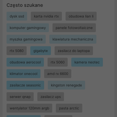
Często szukane
dysk ssd
karta nvidia rtx
obudowa lian li
komputer gamingowy
panele fotowoltaiczne
myszka gamingowa
klawiatura mechaniczna
rtx 5080
gigabyte
zasilacz do laptopa
obudowa aerocool
rtx 5060
kamera neotec
klimator onecool
amd rx 6600
zasilacze seasonic
kingston renegade
serwer qnap
zasilacz ups
wentylator 120mm argb
pasta arctic