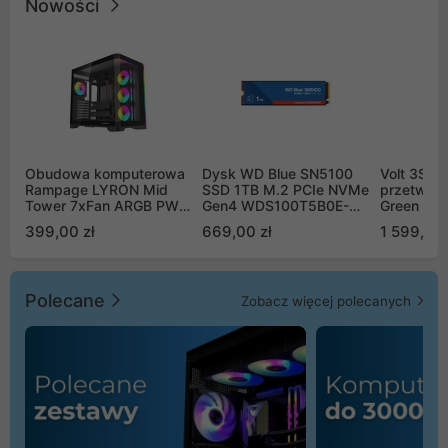
Nowości
Obudowa komputerowa
Dysk WD Blue SN5100
Volt 3SR
Rampage LYRON Mid
SSD 1TB M.2 PCIe NVMe
przetworn
Tower 7xFan ARGB PWM
Gen4 WDS100T5B0E-
Green Boo
czarna
00CPE0
Sinus Byp
399,00 zł
669,00 zł
1 599,00 
Polecane
Zobacz więcej polecanych