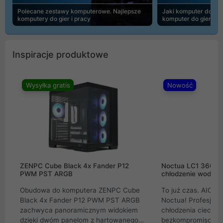
Polecane zestawy komputerowe. Najlepsze
Jaki komputer do 30
komputery do gier i pracy
komputer do gier | 
Inspiracje produktowe
Wysyłka gratis
Nowość
ZENPC Cube Black 4x Fander P12
Noctua LC1 360mm
PWM PST ARGB
chłodzenie wodne 
Obudowa do komputera ZENPC Cube
To już czas. AIO w
Black 4x Fander P12 PWM PST ARGB
Noctua! Profesjon
zachwyca panoramicznym widokiem
chłodzenia cieczą 
dzięki dwóm panelom z hartowanego
bezkompromisowe 