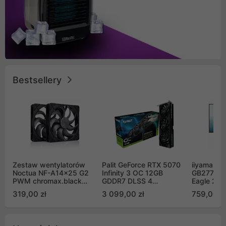
Bestsellery
Zestaw wentylatorów
Palit GeForce RTX 5070
iiyama G-
Noctua NF-A14x25 G2
Infinity 3 OC 12GB
GB2771QS
PWM chromax.black
GDDR7 DLSS 4
Eagle 27"
Sx2-PP Sterrox 140mm
(NE75070S19K9-
200Hz
319,00 zł
3 099,00 zł
759,00 zł
Push Pull (2szt)
GB2050S)