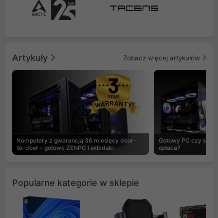
Artykuły
Zobacz więcej artykułów
Komputery z gwarancją 36 miesięcy door-
Gotowy PC czy skład
to-door - gotowe ZENPC i składaki
opłaca?
Popularne kategorie w sklepie