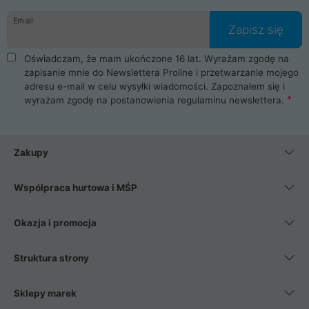
danych osobowych. Dlatego zakup notebooka albo laptopa w
Email
ProLine to czysta przyjemność i pełne bezpieczeństwo.
Zapisz się
Zaopatrzysz się u nas w akcesoria i części komputerowe
takie jak procesory, karty graficzne, płyty główne, pamięci,
Oświadczam, że mam ukończone 16 lat. Wyrażam zgodę na
dyski SSD, M.2 oraz HDD. Nasi pracownicy pomogą Ci wybrać
zapisanie mnie do Newslettera Proline i przetwarzanie mojego
najlepszy zasilacz komputerowy oraz obudowę do komputera.
adresu e-mail w celu wysyłki wiadomości. Zapoznałem się i
Poza komputerami mamy również najlepsze na rynku
wyrażam zgodę na postanowienia
regulaminu newslettera
.
Smartfony takich producentów jak Xiaomi, Apple, Samsung i
Huawei. Jeżeli chcesz, aby Twój komputer pracował cicho,
posiadamy szeroką gamę chłodzenia procesora, oraz ciche
wentylatory. Na koniec mając już to wszystko, możesz
Zakupy
wybrać idealny fotel gamingowy.
Współpraca hurtowa i MŚP
Okazja i promocja
Struktura strony
Sklepy marek