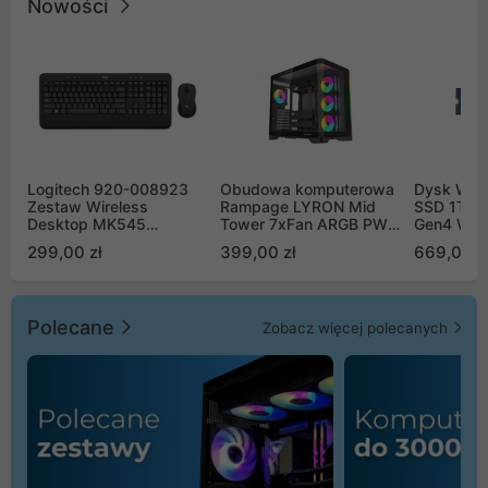
Nowości
Logitech 920-008923
Obudowa komputerowa
Dysk WD 
Zestaw Wireless
Rampage LYRON Mid
SSD 1TB 
Desktop MK545
Tower 7xFan ARGB PWM
Gen4 WD
Advanced
czarna
00CPE0
299,00 zł
399,00 zł
669,00 z
Polecane
Zobacz więcej polecanych