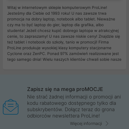
Witaj w internetowym sklepie komputerowym ProLine!
Jesteśmy dla Ciebie od 1993 roku! U nas zawsze trwa
promocja na dobry laptop, notebook albo tablet. Nieważne
czy ma to być laptop do gier, laptop dla grafika, albo
studenta! Jeżeli chcesz kupić dobrego laptopa w atrakcyjnej
cenie, to zapraszamy! U nas zawsze niskie ceny! Znajdzie się
też tablet i notebook do szkoły, tanio w promocji! Firma
ProLine produkuje wysokiej klasy komputery stacjonarne
Cyclone oraz ZenPC. Ponad 97% zamówień realizowane jest
tego samego dnia! Wielu naszych klientów chwali sobie nasze
myszki dla graczy i klawiatury mechaniczne. Posiadamy sieć
sklepów komputerowych na terenie kraju. W większości z
nich możesz odebrać zamówienie bez kosztów transportu.
Posiadamy sklep komputerowy w miastach takich jak
Wrocław, Poznań, Legnica, Katowice, Gliwice, Kalisz, Bytom,
Zapisz się na mega proMOCJE
Trzebnica, Opole. Szybka i profesjonalna obsługa!
Nie strać żadnej informacji o promocji ani
kodu rabatowego dostępnego tylko dla
ProLine to polska firma ze 100% polskim kapitałem. Działamy
subskrybentów. Dołącz teraz do grona
legalnie i płacimy podatki w naszym kraju! Posiadamy siedzibę
odbiorców newslettera ProLine!
główną w Mirkowie oraz salony na terenie kraju. Cała
komunikacja ze sklepem komputerowym ProLine jest
Więcej informacji
szyfrowana za pomocą technologii SSL. Nie sprzedajemy