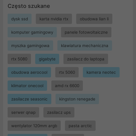
Często szukane
dysk ssd
karta nvidia rtx
obudowa lian li
komputer gamingowy
panele fotowoltaiczne
myszka gamingowa
klawiatura mechaniczna
rtx 5080
gigabyte
zasilacz do laptopa
obudowa aerocool
rtx 5060
kamera neotec
klimator onecool
amd rx 6600
zasilacze seasonic
kingston renegade
serwer qnap
zasilacz ups
wentylator 120mm argb
pasta arctic