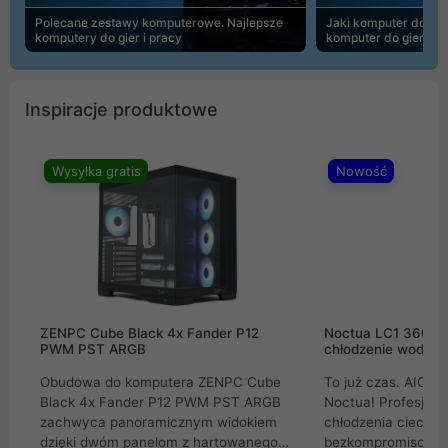
Polecane zestawy komputerowe. Najlepsze
Jaki komputer do 30
komputery do gier i pracy
komputer do gier | 
Inspiracje produktowe
Wysyłka gratis
Nowość
ZENPC Cube Black 4x Fander P12
Noctua LC1 360mm
PWM PST ARGB
chłodzenie wodne 
Obudowa do komputera ZENPC Cube
To już czas. AIO w
Black 4x Fander P12 PWM PST ARGB
Noctua! Profesjon
zachwyca panoramicznym widokiem
chłodzenia cieczą 
dzięki dwóm panelom z hartowanego
bezkompromisowe 