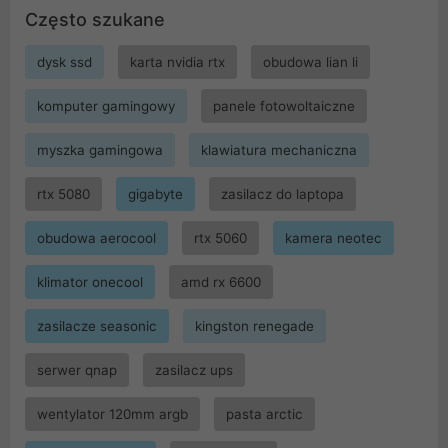
Często szukane
dysk ssd
karta nvidia rtx
obudowa lian li
komputer gamingowy
panele fotowoltaiczne
myszka gamingowa
klawiatura mechaniczna
rtx 5080
gigabyte
zasilacz do laptopa
obudowa aerocool
rtx 5060
kamera neotec
klimator onecool
amd rx 6600
zasilacze seasonic
kingston renegade
serwer qnap
zasilacz ups
wentylator 120mm argb
pasta arctic