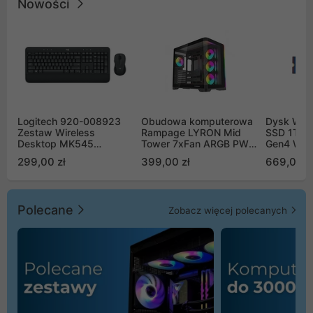
Nowości
Logitech 920-008923
Obudowa komputerowa
Dysk WD 
Zestaw Wireless
Rampage LYRON Mid
SSD 1TB 
Desktop MK545
Tower 7xFan ARGB PWM
Gen4 WD
Advanced
czarna
00CPE0
299,00 zł
399,00 zł
669,00 z
Polecane
Zobacz więcej polecanych