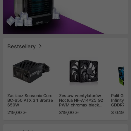
Bestsellery
Zasilacz Seasonic Core
Zestaw wentylatorów
Palit GeF
BC-650 ATX 3.1 Bronze
Noctua NF-A14x25 G2
Infinity 3
650W
PWM chromax.black
GDDR7 DL
Sx2-PP Sterrox 140mm
(NE75070
219,00 zł
319,00 zł
3 049,00
Push Pull (2szt)
GB2050S