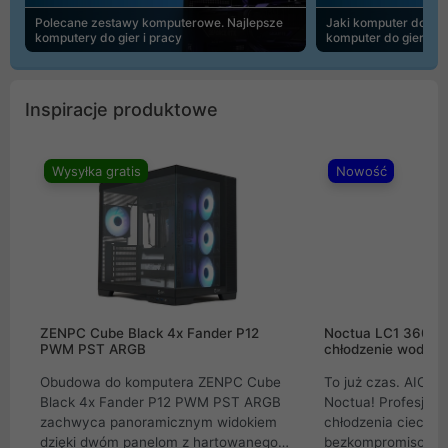
Polecane zestawy komputerowe. Najlepsze
Jaki komputer do 30
komputery do gier i pracy
komputer do gier | 
Inspiracje produktowe
Wysyłka gratis
Nowość
ZENPC Cube Black 4x Fander P12
Noctua LC1 360mm
PWM PST ARGB
chłodzenie wodne 
Obudowa do komputera ZENPC Cube
To już czas. AIO w
Black 4x Fander P12 PWM PST ARGB
Noctua! Profesjon
zachwyca panoramicznym widokiem
chłodzenia cieczą 
dzięki dwóm panelom z hartowanego
bezkompromisowe 