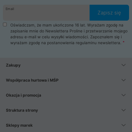
danych osobowych. Dlatego zakup notebooka albo laptopa w
Email
ProLine to czysta przyjemność i pełne bezpieczeństwo.
Zapisz się
Zaopatrzysz się u nas w akcesoria i części komputerowe
takie jak procesory, karty graficzne, płyty główne, pamięci,
Oświadczam, że mam ukończone 16 lat. Wyrażam zgodę na
dyski SSD, M.2 oraz HDD. Nasi pracownicy pomogą Ci wybrać
zapisanie mnie do Newslettera Proline i przetwarzanie mojego
najlepszy zasilacz komputerowy oraz obudowę do komputera.
adresu e-mail w celu wysyłki wiadomości. Zapoznałem się i
Poza komputerami mamy również najlepsze na rynku
wyrażam zgodę na postanowienia
regulaminu newslettera
.
Smartfony takich producentów jak Xiaomi, Apple, Samsung i
Huawei. Jeżeli chcesz, aby Twój komputer pracował cicho,
posiadamy szeroką gamę chłodzenia procesora, oraz ciche
wentylatory. Na koniec mając już to wszystko, możesz
Zakupy
wybrać idealny fotel gamingowy.
Współpraca hurtowa i MŚP
Okazja i promocja
Struktura strony
Sklepy marek