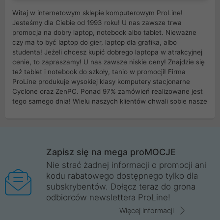
Witaj w internetowym sklepie komputerowym ProLine!
Jesteśmy dla Ciebie od 1993 roku! U nas zawsze trwa
promocja na dobry laptop, notebook albo tablet. Nieważne
czy ma to być laptop do gier, laptop dla grafika, albo
studenta! Jeżeli chcesz kupić dobrego laptopa w atrakcyjnej
cenie, to zapraszamy! U nas zawsze niskie ceny! Znajdzie się
też tablet i notebook do szkoły, tanio w promocji! Firma
ProLine produkuje wysokiej klasy komputery stacjonarne
Cyclone oraz ZenPC. Ponad 97% zamówień realizowane jest
tego samego dnia! Wielu naszych klientów chwali sobie nasze
myszki dla graczy i klawiatury mechaniczne. Posiadamy sieć
sklepów komputerowych na terenie kraju. W większości z
nich możesz odebrać zamówienie bez kosztów transportu.
Posiadamy sklep komputerowy w miastach takich jak
Wrocław, Poznań, Legnica, Katowice, Gliwice, Kalisz, Bytom,
Zapisz się na mega proMOCJE
Trzebnica, Opole. Szybka i profesjonalna obsługa!
Nie strać żadnej informacji o promocji ani
kodu rabatowego dostępnego tylko dla
ProLine to polska firma ze 100% polskim kapitałem. Działamy
subskrybentów. Dołącz teraz do grona
legalnie i płacimy podatki w naszym kraju! Posiadamy siedzibę
odbiorców newslettera ProLine!
główną w Mirkowie oraz salony na terenie kraju. Cała
komunikacja ze sklepem komputerowym ProLine jest
Więcej informacji
szyfrowana za pomocą technologii SSL. Nie sprzedajemy