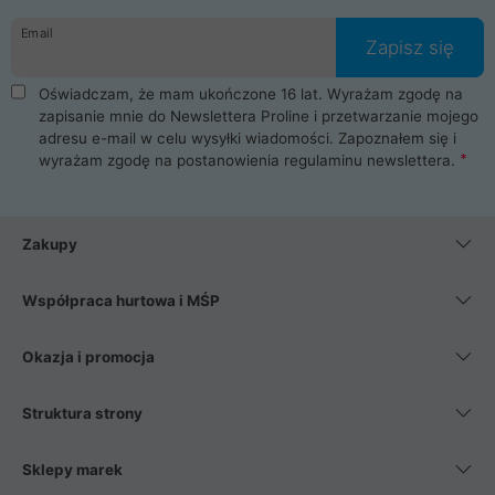
danych osobowych. Dlatego zakup notebooka albo laptopa w
Email
ProLine to czysta przyjemność i pełne bezpieczeństwo.
Zapisz się
Zaopatrzysz się u nas w akcesoria i części komputerowe
takie jak procesory, karty graficzne, płyty główne, pamięci,
Oświadczam, że mam ukończone 16 lat. Wyrażam zgodę na
dyski SSD, M.2 oraz HDD. Nasi pracownicy pomogą Ci wybrać
zapisanie mnie do Newslettera Proline i przetwarzanie mojego
najlepszy zasilacz komputerowy oraz obudowę do komputera.
adresu e-mail w celu wysyłki wiadomości. Zapoznałem się i
Poza komputerami mamy również najlepsze na rynku
wyrażam zgodę na postanowienia
regulaminu newslettera
.
Smartfony takich producentów jak Xiaomi, Apple, Samsung i
Huawei. Jeżeli chcesz, aby Twój komputer pracował cicho,
posiadamy szeroką gamę chłodzenia procesora, oraz ciche
wentylatory. Na koniec mając już to wszystko, możesz
Zakupy
wybrać idealny fotel gamingowy.
Współpraca hurtowa i MŚP
Okazja i promocja
Struktura strony
Sklepy marek