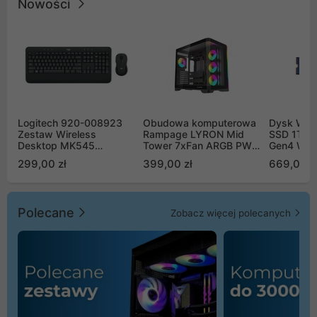
Nowości
Logitech 920-008923
Obudowa komputerowa
Dysk WD 
Zestaw Wireless
Rampage LYRON Mid
SSD 1TB 
Desktop MK545
Tower 7xFan ARGB PWM
Gen4 WD
Advanced
czarna
00CPE0
299,00 zł
399,00 zł
669,00 z
Polecane
Zobacz więcej polecanych