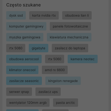
Często szukane
dysk ssd
karta nvidia rtx
obudowa lian li
komputer gamingowy
panele fotowoltaiczne
myszka gamingowa
klawiatura mechaniczna
rtx 5080
gigabyte
zasilacz do laptopa
obudowa aerocool
rtx 5060
kamera neotec
klimator onecool
amd rx 6600
zasilacze seasonic
kingston renegade
serwer qnap
zasilacz ups
wentylator 120mm argb
pasta arctic