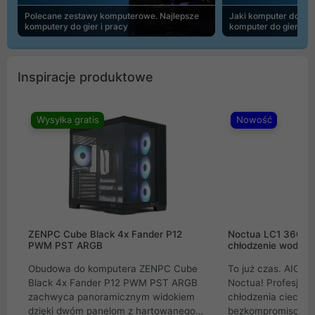
Polecane zestawy komputerowe. Najlepsze
Jaki komputer do 30
komputery do gier i pracy
komputer do gier | 
Inspiracje produktowe
Wysyłka gratis
Nowość
ZENPC Cube Black 4x Fander P12
Noctua LC1 360mm
PWM PST ARGB
chłodzenie wodne 
Obudowa do komputera ZENPC Cube
To już czas. AIO w
Black 4x Fander P12 PWM PST ARGB
Noctua! Profesjon
zachwyca panoramicznym widokiem
chłodzenia cieczą 
dzięki dwóm panelom z hartowanego
bezkompromisowe 