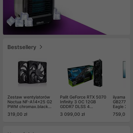
Bestsellery
Zestaw wentylatorów
Palit GeForce RTX 5070
iiyama G-
Noctua NF-A14x25 G2
Infinity 3 OC 12GB
GB2771QS
PWM chromax.black
GDDR7 DLSS 4
Eagle 27"
Sx2-PP Sterrox 140mm
(NE75070S19K9-
200Hz
319,00 zł
3 099,00 zł
759,00 zł
Push Pull (2szt)
GB2050S)