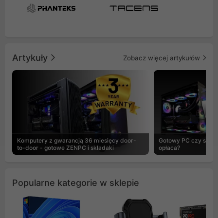
Artykuły
Zobacz więcej artykułów
Komputery z gwarancją 36 miesięcy door-
Gotowy PC czy skład
to-door - gotowe ZENPC i składaki
opłaca?
Popularne kategorie w sklepie