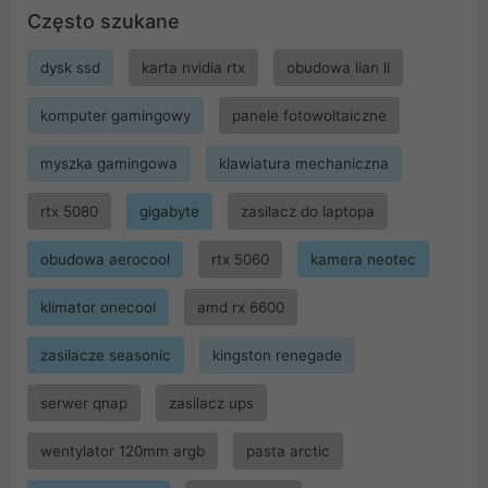
Często szukane
dysk ssd
karta nvidia rtx
obudowa lian li
komputer gamingowy
panele fotowoltaiczne
myszka gamingowa
klawiatura mechaniczna
rtx 5080
gigabyte
zasilacz do laptopa
obudowa aerocool
rtx 5060
kamera neotec
klimator onecool
amd rx 6600
zasilacze seasonic
kingston renegade
serwer qnap
zasilacz ups
wentylator 120mm argb
pasta arctic