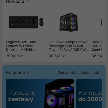
Nowości
Logitech 920-008923
Obudowa komputerowa
Dysk WD 
Zestaw Wireless
Rampage LYRON Mid
SSD 1TB 
Desktop MK545
Tower 7xFan ARGB PWM
Gen4 WD
Advanced
czarna
00CPE0
299,00 zł
399,00 zł
669,00 z
Polecane
Zobacz więcej polecanych