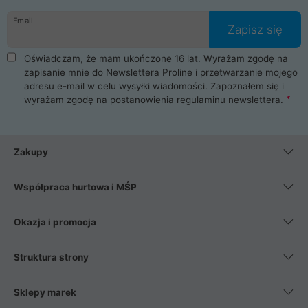
danych osobowych. Dlatego zakup notebooka albo laptopa w
Email
ProLine to czysta przyjemność i pełne bezpieczeństwo.
Zapisz się
Zaopatrzysz się u nas w akcesoria i części komputerowe
takie jak procesory, karty graficzne, płyty główne, pamięci,
Oświadczam, że mam ukończone 16 lat. Wyrażam zgodę na
dyski SSD, M.2 oraz HDD. Nasi pracownicy pomogą Ci wybrać
zapisanie mnie do Newslettera Proline i przetwarzanie mojego
najlepszy zasilacz komputerowy oraz obudowę do komputera.
adresu e-mail w celu wysyłki wiadomości. Zapoznałem się i
Poza komputerami mamy również najlepsze na rynku
wyrażam zgodę na postanowienia
regulaminu newslettera
.
Smartfony takich producentów jak Xiaomi, Apple, Samsung i
Huawei. Jeżeli chcesz, aby Twój komputer pracował cicho,
posiadamy szeroką gamę chłodzenia procesora, oraz ciche
wentylatory. Na koniec mając już to wszystko, możesz
Zakupy
wybrać idealny fotel gamingowy.
Współpraca hurtowa i MŚP
Okazja i promocja
Struktura strony
Sklepy marek