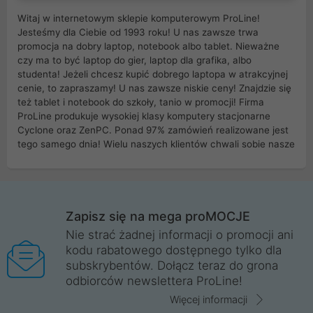
Witaj w internetowym sklepie komputerowym ProLine!
Jesteśmy dla Ciebie od 1993 roku! U nas zawsze trwa
promocja na dobry laptop, notebook albo tablet. Nieważne
czy ma to być laptop do gier, laptop dla grafika, albo
studenta! Jeżeli chcesz kupić dobrego laptopa w atrakcyjnej
cenie, to zapraszamy! U nas zawsze niskie ceny! Znajdzie się
też tablet i notebook do szkoły, tanio w promocji! Firma
ProLine produkuje wysokiej klasy komputery stacjonarne
Cyclone oraz ZenPC. Ponad 97% zamówień realizowane jest
tego samego dnia! Wielu naszych klientów chwali sobie nasze
myszki dla graczy i klawiatury mechaniczne. Posiadamy sieć
sklepów komputerowych na terenie kraju. W większości z
nich możesz odebrać zamówienie bez kosztów transportu.
Posiadamy sklep komputerowy w miastach takich jak
Wrocław, Poznań, Legnica, Katowice, Gliwice, Kalisz, Bytom,
Zapisz się na mega proMOCJE
Trzebnica, Opole. Szybka i profesjonalna obsługa!
Nie strać żadnej informacji o promocji ani
kodu rabatowego dostępnego tylko dla
ProLine to polska firma ze 100% polskim kapitałem. Działamy
subskrybentów. Dołącz teraz do grona
legalnie i płacimy podatki w naszym kraju! Posiadamy siedzibę
odbiorców newslettera ProLine!
główną w Mirkowie oraz salony na terenie kraju. Cała
komunikacja ze sklepem komputerowym ProLine jest
Więcej informacji
szyfrowana za pomocą technologii SSL. Nie sprzedajemy