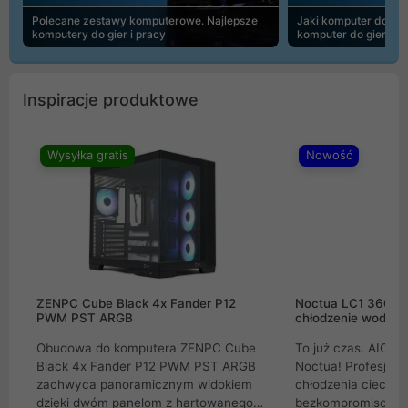
Polecane zestawy komputerowe. Najlepsze
Jaki komputer do 30
komputery do gier i pracy
komputer do gier | 
Inspiracje produktowe
Wysyłka gratis
Nowość
ZENPC Cube Black 4x Fander P12
Noctua LC1 360mm
PWM PST ARGB
chłodzenie wodne 
Obudowa do komputera ZENPC Cube
To już czas. AIO w
Black 4x Fander P12 PWM PST ARGB
Noctua! Profesjon
zachwyca panoramicznym widokiem
chłodzenia cieczą 
dzięki dwóm panelom z hartowanego
bezkompromisowe 