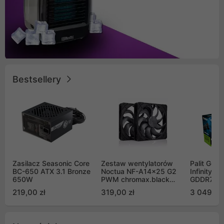
Bestsellery
Zasilacz Seasonic Core
Zestaw wentylatorów
Palit GeF
BC-650 ATX 3.1 Bronze
Noctua NF-A14x25 G2
Infinity 3
650W
PWM chromax.black
GDDR7 DL
Sx2-PP Sterrox 140mm
(NE75070
219,00 zł
319,00 zł
3 049,00
Push Pull (2szt)
GB2050S