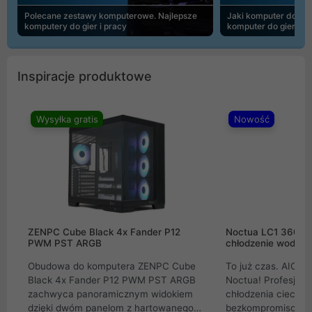
Polecane zestawy komputerowe. Najlepsze
Jaki komputer do 30
komputery do gier i pracy
komputer do gier | 
Inspiracje produktowe
Wysyłka gratis
Nowość
ZENPC Cube Black 4x Fander P12
Noctua LC1 360mm
PWM PST ARGB
chłodzenie wodne 
Obudowa do komputera ZENPC Cube
To już czas. AIO w
Black 4x Fander P12 PWM PST ARGB
Noctua! Profesjon
zachwyca panoramicznym widokiem
chłodzenia cieczą 
dzięki dwóm panelom z hartowanego
bezkompromisowe 