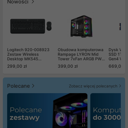
Nowości
Logitech 920-008923
Obudowa komputerowa
Dysk WD 
Zestaw Wireless
Rampage LYRON Mid
SSD 1TB 
Desktop MK545
Tower 7xFan ARGB PWM
Gen4 WD
Advanced
czarna
00CPE0
299,00 zł
399,00 zł
669,00 z
Polecane
Zobacz więcej polecanych