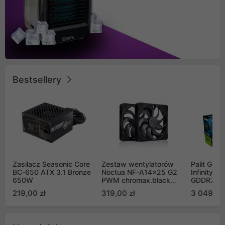
Bestsellery
Zasilacz Seasonic Core
Zestaw wentylatorów
Palit GeF
BC-650 ATX 3.1 Bronze
Noctua NF-A14x25 G2
Infinity 3
650W
PWM chromax.black
GDDR7 DL
Sx2-PP Sterrox 140mm
(NE75070
219,00 zł
319,00 zł
3 049,00
Push Pull (2szt)
GB2050S