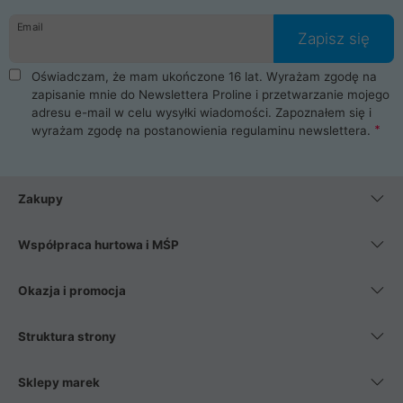
danych osobowych. Dlatego zakup notebooka albo laptopa w
Email
ProLine to czysta przyjemność i pełne bezpieczeństwo.
Zapisz się
Zaopatrzysz się u nas w akcesoria i części komputerowe
takie jak procesory, karty graficzne, płyty główne, pamięci,
Oświadczam, że mam ukończone 16 lat. Wyrażam zgodę na
dyski SSD, M.2 oraz HDD. Nasi pracownicy pomogą Ci wybrać
zapisanie mnie do Newslettera Proline i przetwarzanie mojego
najlepszy zasilacz komputerowy oraz obudowę do komputera.
adresu e-mail w celu wysyłki wiadomości. Zapoznałem się i
Poza komputerami mamy również najlepsze na rynku
wyrażam zgodę na postanowienia
regulaminu newslettera
.
Smartfony takich producentów jak Xiaomi, Apple, Samsung i
Huawei. Jeżeli chcesz, aby Twój komputer pracował cicho,
posiadamy szeroką gamę chłodzenia procesora, oraz ciche
wentylatory. Na koniec mając już to wszystko, możesz
Zakupy
wybrać idealny fotel gamingowy.
Współpraca hurtowa i MŚP
Okazja i promocja
Struktura strony
Sklepy marek