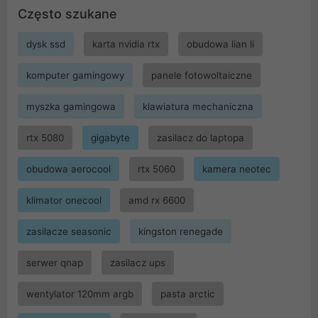
Często szukane
dysk ssd
karta nvidia rtx
obudowa lian li
komputer gamingowy
panele fotowoltaiczne
myszka gamingowa
klawiatura mechaniczna
rtx 5080
gigabyte
zasilacz do laptopa
obudowa aerocool
rtx 5060
kamera neotec
klimator onecool
amd rx 6600
zasilacze seasonic
kingston renegade
serwer qnap
zasilacz ups
wentylator 120mm argb
pasta arctic