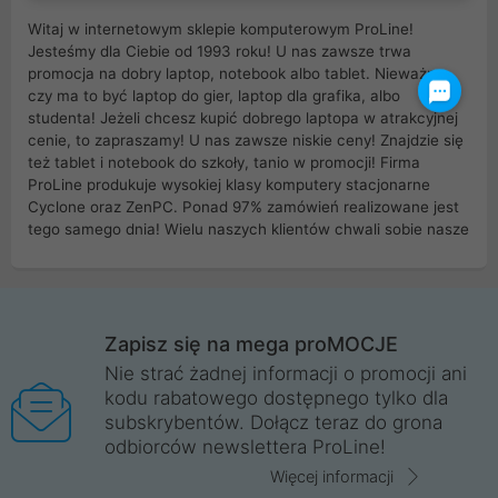
Witaj w internetowym sklepie komputerowym ProLine!
Jesteśmy dla Ciebie od 1993 roku! U nas zawsze trwa
promocja na dobry laptop, notebook albo tablet. Nieważne
czy ma to być laptop do gier, laptop dla grafika, albo
studenta! Jeżeli chcesz kupić dobrego laptopa w atrakcyjnej
cenie, to zapraszamy! U nas zawsze niskie ceny! Znajdzie się
też tablet i notebook do szkoły, tanio w promocji! Firma
ProLine produkuje wysokiej klasy komputery stacjonarne
Cyclone oraz ZenPC. Ponad 97% zamówień realizowane jest
tego samego dnia! Wielu naszych klientów chwali sobie nasze
myszki dla graczy i klawiatury mechaniczne. Posiadamy sieć
sklepów komputerowych na terenie kraju. W większości z
nich możesz odebrać zamówienie bez kosztów transportu.
Posiadamy sklep komputerowy w miastach takich jak
Wrocław, Poznań, Legnica, Katowice, Gliwice, Kalisz, Bytom,
Zapisz się na mega proMOCJE
Trzebnica, Opole. Szybka i profesjonalna obsługa!
Nie strać żadnej informacji o promocji ani
kodu rabatowego dostępnego tylko dla
ProLine to polska firma ze 100% polskim kapitałem. Działamy
subskrybentów. Dołącz teraz do grona
legalnie i płacimy podatki w naszym kraju! Posiadamy siedzibę
odbiorców newslettera ProLine!
główną w Mirkowie oraz salony na terenie kraju. Cała
komunikacja ze sklepem komputerowym ProLine jest
Więcej informacji
szyfrowana za pomocą technologii SSL. Nie sprzedajemy