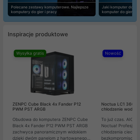
Polecane zestawy komputerowe. Najlepsze
Jaki komputer do 30
komputery do gier i pracy
komputer do gier | 
Inspiracje produktowe
Wysyłka gratis
Nowość
ZENPC Cube Black 4x Fander P12
Noctua LC1 360mm
PWM PST ARGB
chłodzenie wodne 
Obudowa do komputera ZENPC Cube
To już czas. AIO w
Black 4x Fander P12 PWM PST ARGB
Noctua! Profesjon
zachwyca panoramicznym widokiem
chłodzenia cieczą 
dzięki dwóm panelom z hartowanego
bezkompromisowe 