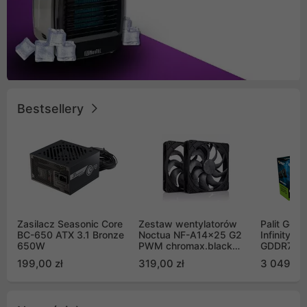
Bestsellery
Zasilacz Seasonic Core
Zestaw wentylatorów
Palit GeF
BC-650 ATX 3.1 Bronze
Noctua NF-A14x25 G2
Infinity 3
650W
PWM chromax.black
GDDR7 DL
Sx2-PP Sterrox 140mm
(NE75070
199,00 zł
319,00 zł
3 049,00
Push Pull (2szt)
GB2050S