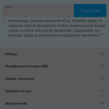
danych osobowych. Dlatego zakup notebooka albo laptopa w
Email
ProLine to czysta przyjemność i pełne bezpieczeństwo.
Zapisz się
Zaopatrzysz się u nas w akcesoria i części komputerowe
takie jak procesory, karty graficzne, płyty główne, pamięci,
Oświadczam, że mam ukończone 16 lat. Wyrażam zgodę na
dyski SSD, M.2 oraz HDD. Nasi pracownicy pomogą Ci wybrać
zapisanie mnie do Newslettera Proline i przetwarzanie mojego
najlepszy zasilacz komputerowy oraz obudowę do komputera.
adresu e-mail w celu wysyłki wiadomości. Zapoznałem się i
Poza komputerami mamy również najlepsze na rynku
wyrażam zgodę na postanowienia
regulaminu newslettera
.
Smartfony takich producentów jak Xiaomi, Apple, Samsung i
Huawei. Jeżeli chcesz, aby Twój komputer pracował cicho,
posiadamy szeroką gamę chłodzenia procesora, oraz ciche
wentylatory. Na koniec mając już to wszystko, możesz
Zakupy
wybrać idealny fotel gamingowy.
Współpraca hurtowa i MŚP
Okazja i promocja
Struktura strony
Sklepy marek