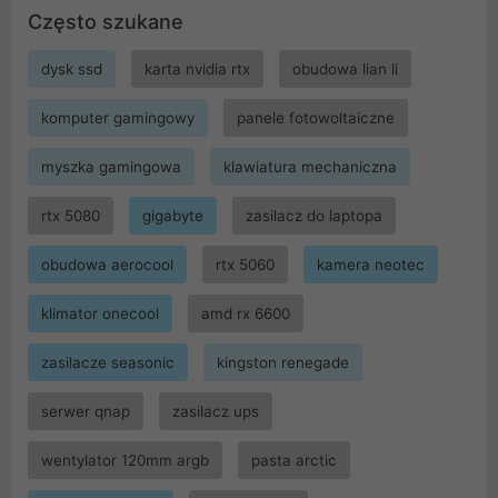
Często szukane
dysk ssd
karta nvidia rtx
obudowa lian li
komputer gamingowy
panele fotowoltaiczne
myszka gamingowa
klawiatura mechaniczna
rtx 5080
gigabyte
zasilacz do laptopa
obudowa aerocool
rtx 5060
kamera neotec
klimator onecool
amd rx 6600
zasilacze seasonic
kingston renegade
serwer qnap
zasilacz ups
wentylator 120mm argb
pasta arctic