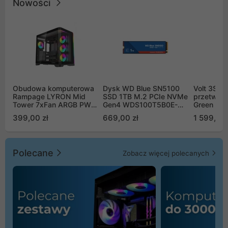
Nowości
Obudowa komputerowa
Dysk WD Blue SN5100
Volt 3SR
Rampage LYRON Mid
SSD 1TB M.2 PCIe NVMe
przetworn
Tower 7xFan ARGB PWM
Gen4 WDS100T5B0E-
Green Boo
czarna
00CPE0
Sinus Byp
399,00 zł
669,00 zł
1 599,00 
Polecane
Zobacz więcej polecanych