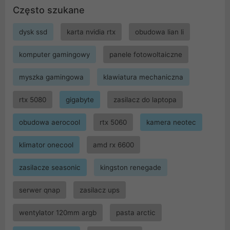
Często szukane
dysk ssd
karta nvidia rtx
obudowa lian li
komputer gamingowy
panele fotowoltaiczne
myszka gamingowa
klawiatura mechaniczna
rtx 5080
gigabyte
zasilacz do laptopa
obudowa aerocool
rtx 5060
kamera neotec
klimator onecool
amd rx 6600
zasilacze seasonic
kingston renegade
serwer qnap
zasilacz ups
wentylator 120mm argb
pasta arctic