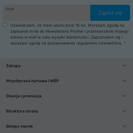
danych osobowych. Dlatego zakup notebooka albo laptopa w
Email
ProLine to czysta przyjemność i pełne bezpieczeństwo.
Zapisz się
Zaopatrzysz się u nas w akcesoria i części komputerowe
takie jak procesory, karty graficzne, płyty główne, pamięci,
Oświadczam, że mam ukończone 16 lat. Wyrażam zgodę na
dyski SSD, M.2 oraz HDD. Nasi pracownicy pomogą Ci wybrać
zapisanie mnie do Newslettera Proline i przetwarzanie mojego
najlepszy zasilacz komputerowy oraz obudowę do komputera.
adresu e-mail w celu wysyłki wiadomości. Zapoznałem się i
Poza komputerami mamy również najlepsze na rynku
wyrażam zgodę na postanowienia
regulaminu newslettera
.
Smartfony takich producentów jak Xiaomi, Apple, Samsung i
Huawei. Jeżeli chcesz, aby Twój komputer pracował cicho,
posiadamy szeroką gamę chłodzenia procesora, oraz ciche
wentylatory. Na koniec mając już to wszystko, możesz
Zakupy
wybrać idealny fotel gamingowy.
Współpraca hurtowa i MŚP
Okazja i promocja
Struktura strony
Sklepy marek