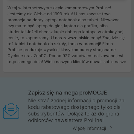
Witaj w internetowym sklepie komputerowym ProLine!
Jesteśmy dla Ciebie od 1993 roku! U nas zawsze trwa
promocja na dobry laptop, notebook albo tablet. Nieważne
czy ma to być laptop do gier, laptop dla grafika, albo
studenta! Jeżeli chcesz kupić dobrego laptopa w atrakcyjnej
cenie, to zapraszamy! U nas zawsze niskie ceny! Znajdzie się
też tablet i notebook do szkoły, tanio w promocji! Firma
ProLine produkuje wysokiej klasy komputery stacjonarne
Cyclone oraz ZenPC. Ponad 97% zamówień realizowane jest
tego samego dnia! Wielu naszych klientów chwali sobie nasze
myszki dla graczy i klawiatury mechaniczne. Posiadamy sieć
sklepów komputerowych na terenie kraju. W większości z
nich możesz odebrać zamówienie bez kosztów transportu.
Posiadamy sklep komputerowy w miastach takich jak
Wrocław, Poznań, Legnica, Katowice, Gliwice, Kalisz, Bytom,
Zapisz się na mega proMOCJE
Trzebnica, Opole. Szybka i profesjonalna obsługa!
Nie strać żadnej informacji o promocji ani
kodu rabatowego dostępnego tylko dla
ProLine to polska firma ze 100% polskim kapitałem. Działamy
subskrybentów. Dołącz teraz do grona
legalnie i płacimy podatki w naszym kraju! Posiadamy siedzibę
odbiorców newslettera ProLine!
główną w Mirkowie oraz salony na terenie kraju. Cała
komunikacja ze sklepem komputerowym ProLine jest
Więcej informacji
szyfrowana za pomocą technologii SSL. Nie sprzedajemy