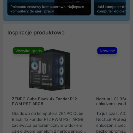
Polecane zestawy komputerowe. Najlepsze
Jaki komputer do 30
komputery do gier i pracy
komputer do gier | 
Inspiracje produktowe
Wysyłka gratis
Nowość
ZENPC Cube Black 4x Fander P12
Noctua LC1 360mm
PWM PST ARGB
chłodzenie wodne 
Obudowa do komputera ZENPC Cube
To już czas. AIO w
Black 4x Fander P12 PWM PST ARGB
Noctua! Profesjon
zachwyca panoramicznym widokiem
chłodzenia cieczą 
dzięki dwóm panelom z hartowanego
bezkompromisowe 