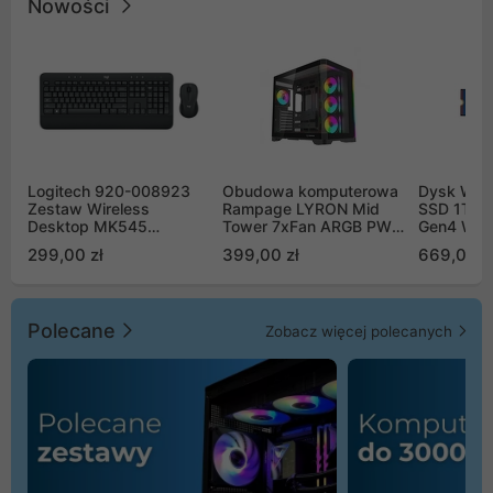
Nowości
Logitech 920-008923
Obudowa komputerowa
Dysk WD 
Zestaw Wireless
Rampage LYRON Mid
SSD 1TB 
Desktop MK545
Tower 7xFan ARGB PWM
Gen4 WD
Advanced
czarna
00CPE0
299,00 zł
399,00 zł
669,00 z
Polecane
Zobacz więcej polecanych