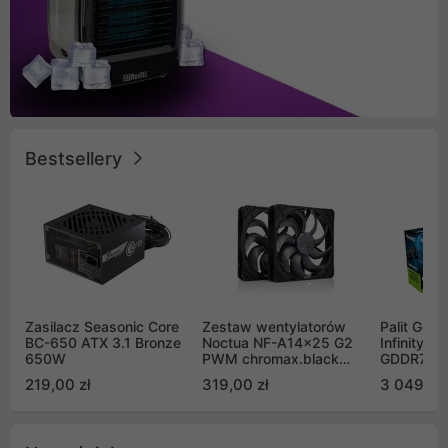
Bestsellery
Zasilacz Seasonic Core
Zestaw wentylatorów
Palit GeF
BC-650 ATX 3.1 Bronze
Noctua NF-A14x25 G2
Infinity 3
650W
PWM chromax.black
GDDR7 DL
Sx2-PP Sterrox 140mm
(NE75070
219,00 zł
319,00 zł
3 049,00
Push Pull (2szt)
GB2050S