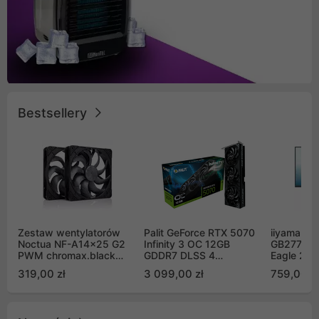
Bestsellery
Zestaw wentylatorów
Palit GeForce RTX 5070
iiyama G-
Noctua NF-A14x25 G2
Infinity 3 OC 12GB
GB2771QS
PWM chromax.black
GDDR7 DLSS 4
Eagle 27"
Sx2-PP Sterrox 140mm
(NE75070S19K9-
200Hz
319,00 zł
3 099,00 zł
759,00 zł
Push Pull (2szt)
GB2050S)