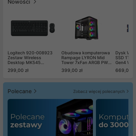
Nowości
Logitech 920-008923
Obudowa komputerowa
Dysk WD 
Zestaw Wireless
Rampage LYRON Mid
SSD 1TB 
Desktop MK545
Tower 7xFan ARGB PWM
Gen4 WD
Advanced
czarna
00CPE0
299,00 zł
399,00 zł
669,00 z
Polecane
Zobacz więcej polecanych