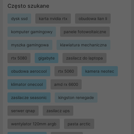
Często szukane
dysk ssd
karta nvidia rtx
obudowa lian li
komputer gamingowy
panele fotowoltaiczne
myszka gamingowa
klawiatura mechaniczna
rtx 5080
gigabyte
zasilacz do laptopa
obudowa aerocool
rtx 5060
kamera neotec
klimator onecool
amd rx 6600
zasilacze seasonic
kingston renegade
serwer qnap
zasilacz ups
wentylator 120mm argb
pasta arctic