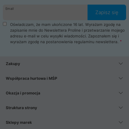
danych osobowych. Dlatego zakup notebooka albo laptopa w
Email
ProLine to czysta przyjemność i pełne bezpieczeństwo.
Zapisz się
Zaopatrzysz się u nas w akcesoria i części komputerowe
takie jak procesory, karty graficzne, płyty główne, pamięci,
Oświadczam, że mam ukończone 16 lat. Wyrażam zgodę na
dyski SSD, M.2 oraz HDD. Nasi pracownicy pomogą Ci wybrać
zapisanie mnie do Newslettera Proline i przetwarzanie mojego
najlepszy zasilacz komputerowy oraz obudowę do komputera.
adresu e-mail w celu wysyłki wiadomości. Zapoznałem się i
Poza komputerami mamy również najlepsze na rynku
wyrażam zgodę na postanowienia
regulaminu newslettera
.
Smartfony takich producentów jak Xiaomi, Apple, Samsung i
Huawei. Jeżeli chcesz, aby Twój komputer pracował cicho,
posiadamy szeroką gamę chłodzenia procesora, oraz ciche
wentylatory. Na koniec mając już to wszystko, możesz
Zakupy
wybrać idealny fotel gamingowy.
Współpraca hurtowa i MŚP
Okazja i promocja
Struktura strony
Sklepy marek