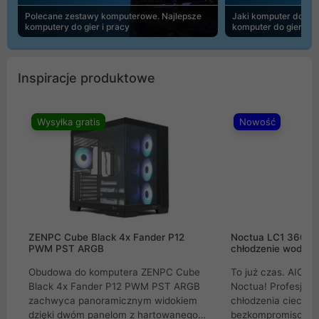
Polecane zestawy komputerowe. Najlepsze
Jaki komputer do 30
komputery do gier i pracy
komputer do gier | 
Inspiracje produktowe
Wysyłka gratis
Nowość
ZENPC Cube Black 4x Fander P12
Noctua LC1 360mm
PWM PST ARGB
chłodzenie wodne 
Obudowa do komputera ZENPC Cube
To już czas. AIO w
Black 4x Fander P12 PWM PST ARGB
Noctua! Profesjon
zachwyca panoramicznym widokiem
chłodzenia cieczą 
dzięki dwóm panelom z hartowanego
bezkompromisowe 