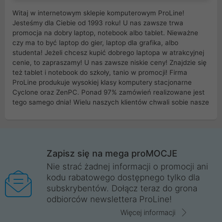
Witaj w internetowym sklepie komputerowym ProLine!
Jesteśmy dla Ciebie od 1993 roku! U nas zawsze trwa
promocja na dobry laptop, notebook albo tablet. Nieważne
czy ma to być laptop do gier, laptop dla grafika, albo
studenta! Jeżeli chcesz kupić dobrego laptopa w atrakcyjnej
cenie, to zapraszamy! U nas zawsze niskie ceny! Znajdzie się
też tablet i notebook do szkoły, tanio w promocji! Firma
ProLine produkuje wysokiej klasy komputery stacjonarne
Cyclone oraz ZenPC. Ponad 97% zamówień realizowane jest
tego samego dnia! Wielu naszych klientów chwali sobie nasze
myszki dla graczy i klawiatury mechaniczne. Posiadamy sieć
sklepów komputerowych na terenie kraju. W większości z
nich możesz odebrać zamówienie bez kosztów transportu.
Posiadamy sklep komputerowy w miastach takich jak
Wrocław, Poznań, Legnica, Katowice, Gliwice, Kalisz, Bytom,
Zapisz się na mega proMOCJE
Trzebnica, Opole. Szybka i profesjonalna obsługa!
Nie strać żadnej informacji o promocji ani
kodu rabatowego dostępnego tylko dla
ProLine to polska firma ze 100% polskim kapitałem. Działamy
subskrybentów. Dołącz teraz do grona
legalnie i płacimy podatki w naszym kraju! Posiadamy siedzibę
odbiorców newslettera ProLine!
główną w Mirkowie oraz salony na terenie kraju. Cała
komunikacja ze sklepem komputerowym ProLine jest
Więcej informacji
szyfrowana za pomocą technologii SSL. Nie sprzedajemy