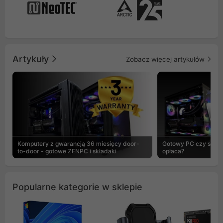
Artykuły
Zobacz więcej artykułów
Komputery z gwarancją 36 miesięcy door-
Gotowy PC czy skład
to-door - gotowe ZENPC i składaki
opłaca?
Popularne kategorie w sklepie