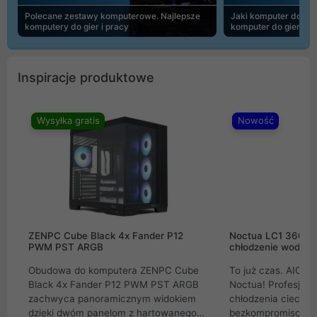
Polecane zestawy komputerowe. Najlepsze
Jaki komputer do 30
komputery do gier i pracy
komputer do gier | 
Inspiracje produktowe
Wysyłka gratis
Nowość
ZENPC Cube Black 4x Fander P12
Noctua LC1 360mm
PWM PST ARGB
chłodzenie wodne 
Obudowa do komputera ZENPC Cube
To już czas. AIO w
Black 4x Fander P12 PWM PST ARGB
Noctua! Profesjon
zachwyca panoramicznym widokiem
chłodzenia cieczą 
dzięki dwóm panelom z hartowanego
bezkompromisowe 