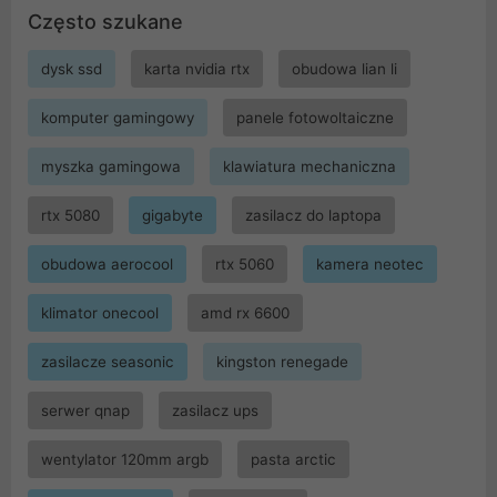
Często szukane
dysk ssd
karta nvidia rtx
obudowa lian li
komputer gamingowy
panele fotowoltaiczne
myszka gamingowa
klawiatura mechaniczna
rtx 5080
gigabyte
zasilacz do laptopa
obudowa aerocool
rtx 5060
kamera neotec
klimator onecool
amd rx 6600
zasilacze seasonic
kingston renegade
serwer qnap
zasilacz ups
wentylator 120mm argb
pasta arctic