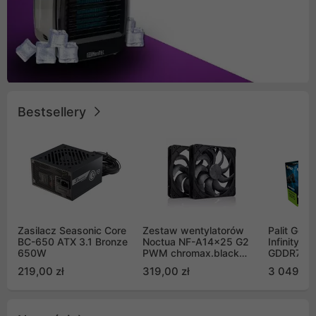
Bestsellery
Zasilacz Seasonic Core
Zestaw wentylatorów
Palit GeF
BC-650 ATX 3.1 Bronze
Noctua NF-A14x25 G2
Infinity 3
650W
PWM chromax.black
GDDR7 DL
Sx2-PP Sterrox 140mm
(NE75070
219,00 zł
319,00 zł
3 049,00
Push Pull (2szt)
GB2050S