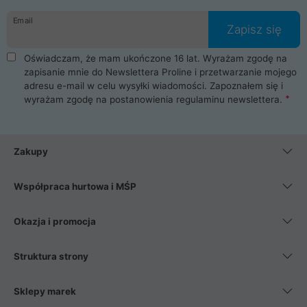
danych osobowych. Dlatego zakup notebooka albo laptopa w
Email
ProLine to czysta przyjemność i pełne bezpieczeństwo.
Zapisz się
Zaopatrzysz się u nas w akcesoria i części komputerowe
takie jak procesory, karty graficzne, płyty główne, pamięci,
Oświadczam, że mam ukończone 16 lat. Wyrażam zgodę na
dyski SSD, M.2 oraz HDD. Nasi pracownicy pomogą Ci wybrać
zapisanie mnie do Newslettera Proline i przetwarzanie mojego
najlepszy zasilacz komputerowy oraz obudowę do komputera.
adresu e-mail w celu wysyłki wiadomości. Zapoznałem się i
Poza komputerami mamy również najlepsze na rynku
wyrażam zgodę na postanowienia
regulaminu newslettera
.
Smartfony takich producentów jak Xiaomi, Apple, Samsung i
Huawei. Jeżeli chcesz, aby Twój komputer pracował cicho,
posiadamy szeroką gamę chłodzenia procesora, oraz ciche
wentylatory. Na koniec mając już to wszystko, możesz
Zakupy
wybrać idealny fotel gamingowy.
Współpraca hurtowa i MŚP
Okazja i promocja
Struktura strony
Sklepy marek