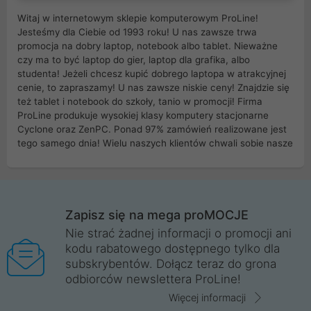
Witaj w internetowym sklepie komputerowym ProLine!
Jesteśmy dla Ciebie od 1993 roku! U nas zawsze trwa
promocja na dobry laptop, notebook albo tablet. Nieważne
czy ma to być laptop do gier, laptop dla grafika, albo
studenta! Jeżeli chcesz kupić dobrego laptopa w atrakcyjnej
cenie, to zapraszamy! U nas zawsze niskie ceny! Znajdzie się
też tablet i notebook do szkoły, tanio w promocji! Firma
ProLine produkuje wysokiej klasy komputery stacjonarne
Cyclone oraz ZenPC. Ponad 97% zamówień realizowane jest
tego samego dnia! Wielu naszych klientów chwali sobie nasze
myszki dla graczy i klawiatury mechaniczne. Posiadamy sieć
sklepów komputerowych na terenie kraju. W większości z
nich możesz odebrać zamówienie bez kosztów transportu.
Posiadamy sklep komputerowy w miastach takich jak
Wrocław, Poznań, Legnica, Katowice, Gliwice, Kalisz, Bytom,
Zapisz się na mega proMOCJE
Trzebnica, Opole. Szybka i profesjonalna obsługa!
Nie strać żadnej informacji o promocji ani
kodu rabatowego dostępnego tylko dla
ProLine to polska firma ze 100% polskim kapitałem. Działamy
subskrybentów. Dołącz teraz do grona
legalnie i płacimy podatki w naszym kraju! Posiadamy siedzibę
odbiorców newslettera ProLine!
główną w Mirkowie oraz salony na terenie kraju. Cała
komunikacja ze sklepem komputerowym ProLine jest
Więcej informacji
szyfrowana za pomocą technologii SSL. Nie sprzedajemy