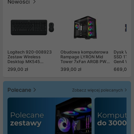
Nowości
Logitech 920-008923
Obudowa komputerowa
Dysk WD 
Zestaw Wireless
Rampage LYRON Mid
SSD 1TB 
Desktop MK545
Tower 7xFan ARGB PWM
Gen4 WD
Advanced
czarna
00CPE0
299,00 zł
399,00 zł
669,00 z
Polecane
Zobacz więcej polecanych