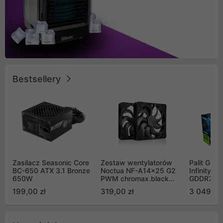
Bestsellery
Zasilacz Seasonic Core
Zestaw wentylatorów
Palit GeF
BC-650 ATX 3.1 Bronze
Noctua NF-A14x25 G2
Infinity 3
650W
PWM chromax.black
GDDR7 DL
Sx2-PP Sterrox 140mm
(NE75070
199,00 zł
319,00 zł
3 049,00
Push Pull (2szt)
GB2050S