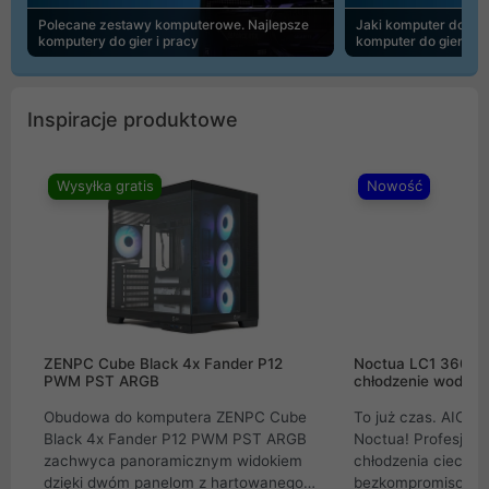
Polecane zestawy komputerowe. Najlepsze
Jaki komputer do 30
komputery do gier i pracy
komputer do gier | 
Inspiracje produktowe
Wysyłka gratis
Nowość
ZENPC Cube Black 4x Fander P12
Noctua LC1 360mm
PWM PST ARGB
chłodzenie wodne 
Obudowa do komputera ZENPC Cube
To już czas. AIO w
Black 4x Fander P12 PWM PST ARGB
Noctua! Profesjon
zachwyca panoramicznym widokiem
chłodzenia cieczą 
dzięki dwóm panelom z hartowanego
bezkompromisowe 