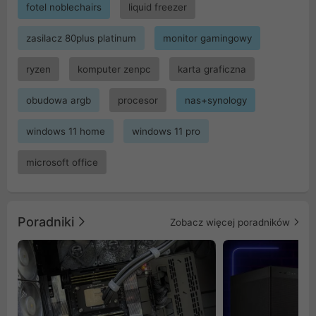
fotel noblechairs
liquid freezer
zasilacz 80plus platinum
monitor gamingowy
ryzen
komputer zenpc
karta graficzna
obudowa argb
procesor
nas+synology
windows 11 home
windows 11 pro
microsoft office
Poradniki
Zobacz więcej poradników