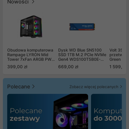
Nowości
Obudowa komputerowa
Dysk WD Blue SN5100
Volt 3SR
Rampage LYRON Mid
SSD 1TB M.2 PCIe NVMe
przetworn
Tower 7xFan ARGB PWM
Gen4 WDS100T5B0E-
Green Boo
czarna
00CPE0
Sinus Byp
399,00 zł
669,00 zł
1 599,00 
Polecane
Zobacz więcej polecanych