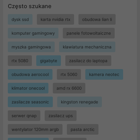
Często szukane
dysk ssd
karta nvidia rtx
obudowa lian li
komputer gamingowy
panele fotowoltaiczne
myszka gamingowa
klawiatura mechaniczna
rtx 5080
gigabyte
zasilacz do laptopa
obudowa aerocool
rtx 5060
kamera neotec
klimator onecool
amd rx 6600
zasilacze seasonic
kingston renegade
serwer qnap
zasilacz ups
wentylator 120mm argb
pasta arctic