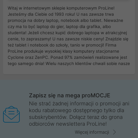
Witaj w internetowym sklepie komputerowym ProLine!
Jesteśmy dla Ciebie od 1993 roku! U nas zawsze trwa
promocja na dobry laptop, notebook albo tablet. Nieważne
czy ma to być laptop do gier, laptop dla grafika, albo
studenta! Jeżeli chcesz kupić dobrego laptopa w atrakcyjnej
cenie, to zapraszamy! U nas zawsze niskie ceny! Znajdzie się
też tablet i notebook do szkoły, tanio w promocji! Firma
ProLine produkuje wysokiej klasy komputery stacjonarne
Cyclone oraz ZenPC. Ponad 97% zamówień realizowane jest
tego samego dnia! Wielu naszych klientów chwali sobie nasze
myszki dla graczy i klawiatury mechaniczne. Posiadamy sieć
sklepów komputerowych na terenie kraju. W większości z
nich możesz odebrać zamówienie bez kosztów transportu.
Posiadamy sklep komputerowy w miastach takich jak
Wrocław, Poznań, Legnica, Katowice, Gliwice, Kalisz, Bytom,
Zapisz się na mega proMOCJE
Trzebnica, Opole. Szybka i profesjonalna obsługa!
Nie strać żadnej informacji o promocji ani
kodu rabatowego dostępnego tylko dla
ProLine to polska firma ze 100% polskim kapitałem. Działamy
subskrybentów. Dołącz teraz do grona
legalnie i płacimy podatki w naszym kraju! Posiadamy siedzibę
odbiorców newslettera ProLine!
główną w Mirkowie oraz salony na terenie kraju. Cała
komunikacja ze sklepem komputerowym ProLine jest
Więcej informacji
szyfrowana za pomocą technologii SSL. Nie sprzedajemy