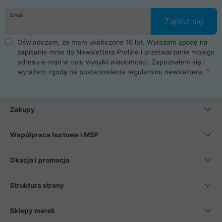
danych osobowych. Dlatego zakup notebooka albo laptopa w
Email
ProLine to czysta przyjemność i pełne bezpieczeństwo.
Zapisz się
Zaopatrzysz się u nas w akcesoria i części komputerowe
takie jak procesory, karty graficzne, płyty główne, pamięci,
Oświadczam, że mam ukończone 16 lat. Wyrażam zgodę na
dyski SSD, M.2 oraz HDD. Nasi pracownicy pomogą Ci wybrać
zapisanie mnie do Newslettera Proline i przetwarzanie mojego
najlepszy zasilacz komputerowy oraz obudowę do komputera.
adresu e-mail w celu wysyłki wiadomości. Zapoznałem się i
Poza komputerami mamy również najlepsze na rynku
wyrażam zgodę na postanowienia
regulaminu newslettera
.
Smartfony takich producentów jak Xiaomi, Apple, Samsung i
Huawei. Jeżeli chcesz, aby Twój komputer pracował cicho,
posiadamy szeroką gamę chłodzenia procesora, oraz ciche
wentylatory. Na koniec mając już to wszystko, możesz
Zakupy
wybrać idealny fotel gamingowy.
Współpraca hurtowa i MŚP
Okazja i promocja
Struktura strony
Sklepy marek