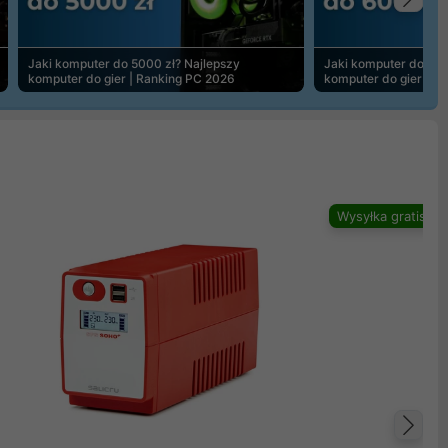
Na
Jaki komputer do 5000 zł? Najlepszy
Jaki komputer do 600
komputer do gier | Ranking PC 2026
komputer do gier | R
Wysyłka gratis
Na