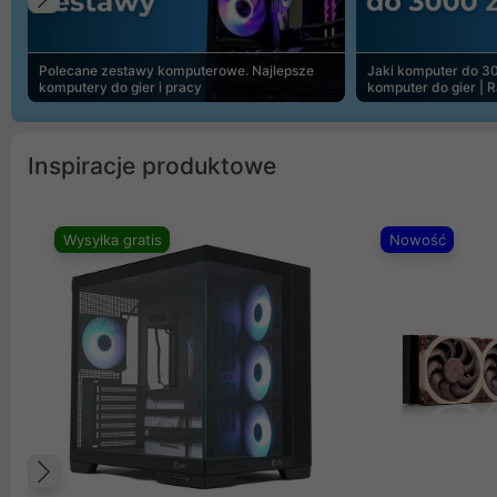
Poprzedni
Polecane zestawy komputerowe. Najlepsze
Jaki komputer do 30
komputery do gier i pracy
komputer do gier | 
Inspiracje produktowe
Wysyłka gratis
Nowość
Poprzedni