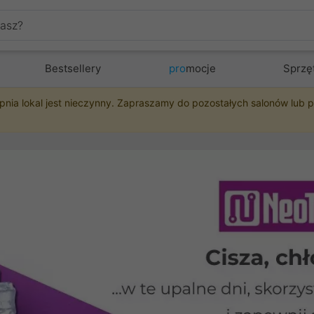
Bestsellery
pro
mocje
Sprzę
pnia lokal jest nieczynny. Zapraszamy do pozostałych salonów lub