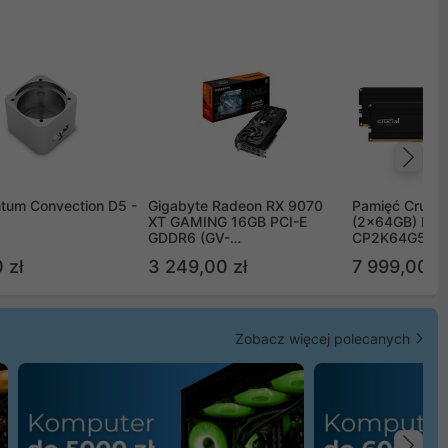
Na
tum Convection D5 -
Gigabyte Radeon RX 9070
Pamięć Crucia
XT GAMING 16GB PCI-E
(2x64GB) DD
GDDR6 (GV-
CP2K64G56C
R9070XTGAMING-16GD)
 zł
3 249,00 zł
7 999,00 zł
Zobacz więcej polecanych