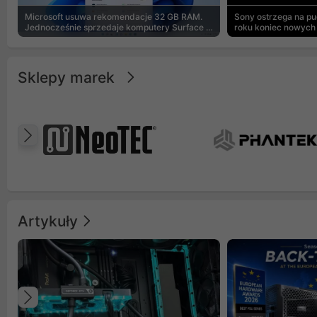
Microsoft usuwa rekomendacje 32 GB RAM.
Sony ostrzega na p
Jednocześnie sprzedaje komputery Surface z
roku koniec nowych 
8 GB
Sklepy marek
Poprzedni
Artykuły
Poprzedni