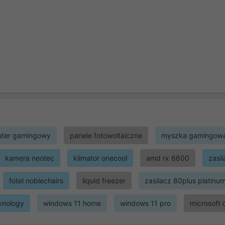
ter gamingowy
panele fotowoltaiczne
myszka gamingow
kamera neotec
klimator onecool
amd rx 6600
zasi
fotel noblechairs
liquid freezer
zasilacz 80plus platinu
ynology
windows 11 home
windows 11 pro
microsoft 