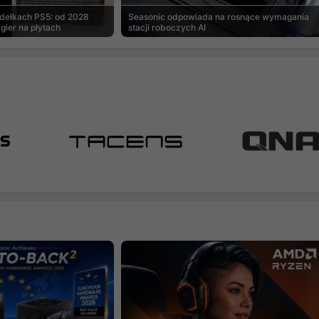
udełkach PS5: od 2028
Seasonic odpowiada na rosnące wymagania
gier na płytach
stacji roboczych AI