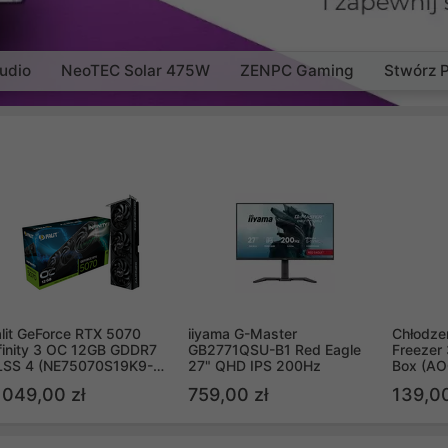
udio
NeoTEC Solar 475W
ZENPC Gaming
Stwórz 
lit GeForce RTX 5070
iiyama G-Master
Chłodzen
finity 3 OC 12GB GDDR7
GB2771QSU-B1 Red Eagle
Freezer 
LSS 4 (NE75070S19K9-
27" QHD IPS 200Hz
Box (A
B2050S)
 049,00 zł
759,00 zł
139,00