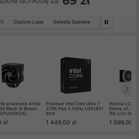
PC
Custom Loop
Osiedle Sadowe
Na
ie procesora Arctic
Procesor Intel Core Ultra 7
Noctua LC1 3
36 Black SI Brown
270K Plus 5.5GHz LGA1851
Emma v2, chł
OCPU00012A)
BOX
(NL-LC1-36)
 zł
1 449,00 zł
1 099,00 zł