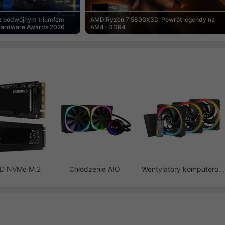
 z podwójnym triumfem
AMD Ryzen 7 5800X3D. Powrót legendy na
Hardware Awards 2026
AM4 i DDR4
SD NVMe M.2
Chłodzenie AIO
Wentylatory komputerowe