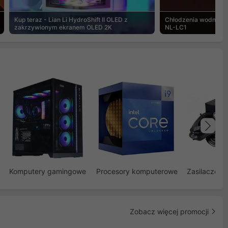
Kup teraz - Lian Li HydroShift II OLED z
Chłodzenia wodne Noc
zakrzywionym ekranem OLED 2K
NL-LC1
Na
Komputery gamingowe
Procesory komputerowe
Zasilacze d
Zobacz więcej promocji