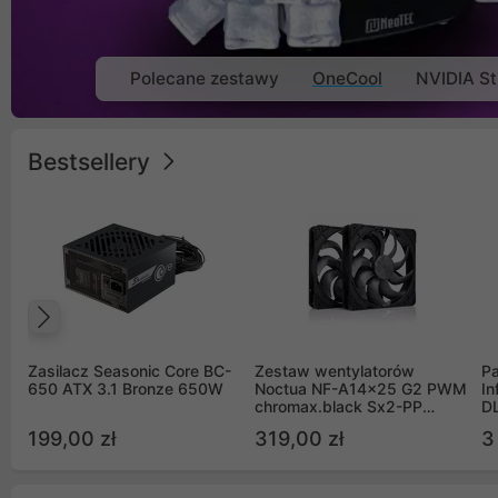
Polecane zestawy
OneCool
NVIDIA St
Bestsellery
Poprzedni
Zasilacz Seasonic Core BC-
Zestaw wentylatorów
Pa
650 ATX 3.1 Bronze 650W
Noctua NF-A14x25 G2 PWM
In
chromax.black Sx2-PP
D
Sterrox 140mm Push Pull
G
199,00 zł
319,00 zł
3
(2szt)