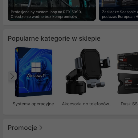
Profesjonalny custom loop na RTX 5090.
Zasilacze Seasonic
Chłodzenie wodne bez kompromisów
podczas European 
Popularne kategorie w sklepie
Poprzedni
Systemy operacyjne
Akcesoria do telefonów GSM
Dysk S
Promocje