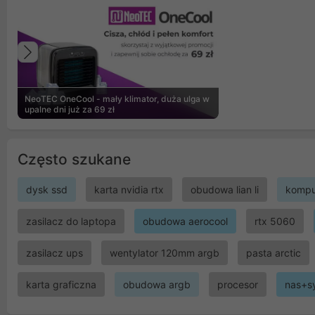
Poprzedni
NeoTEC OneCool - mały klimator, duża ulga w
upalne dni już za 69 zł
Często szukane
dysk ssd
karta nvidia rtx
obudowa lian li
kompu
zasilacz do laptopa
obudowa aerocool
rtx 5060
zasilacz ups
wentylator 120mm argb
pasta arctic
karta graficzna
obudowa argb
procesor
nas+s