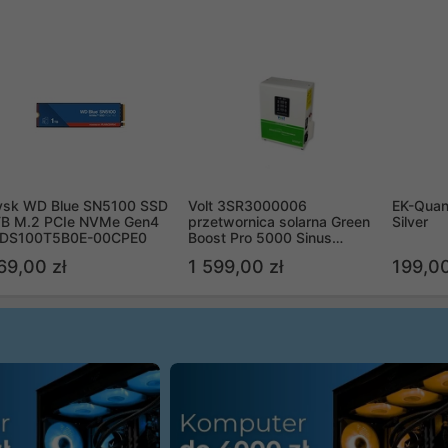
ysk WD Blue SN5100 SSD
Volt 3SR3000006
EK-Quan
TB M.2 PCIe NVMe Gen4
przetwornica solarna Green
Silver
DS100T5B0E-00CPE0
Boost Pro 5000 Sinus
Bypass
69,00 zł
1 599,00 zł
199,00