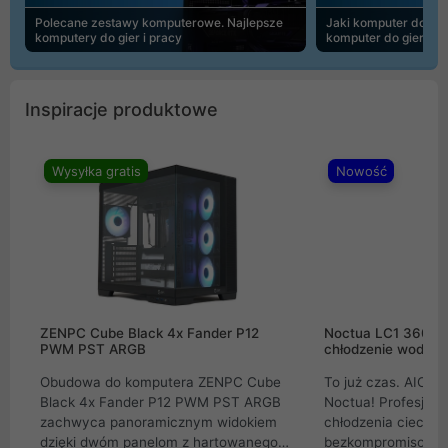
Polecane zestawy komputerowe. Najlepsze
Jaki komputer do 30
komputery do gier i pracy
komputer do gier | 
Inspiracje produktowe
Wysyłka gratis
Nowość
ZENPC Cube Black 4x Fander P12
Noctua LC1 360mm
PWM PST ARGB
chłodzenie wodne 
Obudowa do komputera ZENPC Cube
To już czas. AIO w
Black 4x Fander P12 PWM PST ARGB
Noctua! Profesjon
zachwyca panoramicznym widokiem
chłodzenia cieczą 
dzięki dwóm panelom z hartowanego
bezkompromisowe 