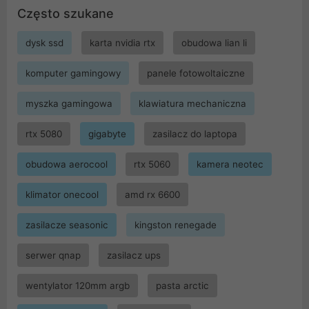
Często szukane
dysk ssd
karta nvidia rtx
obudowa lian li
komputer gamingowy
panele fotowoltaiczne
myszka gamingowa
klawiatura mechaniczna
rtx 5080
gigabyte
zasilacz do laptopa
obudowa aerocool
rtx 5060
kamera neotec
klimator onecool
amd rx 6600
zasilacze seasonic
kingston renegade
serwer qnap
zasilacz ups
wentylator 120mm argb
pasta arctic