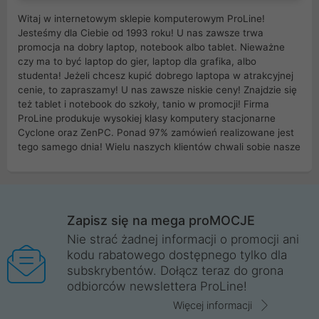
Witaj w internetowym sklepie komputerowym ProLine!
Jesteśmy dla Ciebie od 1993 roku! U nas zawsze trwa
promocja na dobry laptop, notebook albo tablet. Nieważne
czy ma to być laptop do gier, laptop dla grafika, albo
studenta! Jeżeli chcesz kupić dobrego laptopa w atrakcyjnej
cenie, to zapraszamy! U nas zawsze niskie ceny! Znajdzie się
też tablet i notebook do szkoły, tanio w promocji! Firma
ProLine produkuje wysokiej klasy komputery stacjonarne
Cyclone oraz ZenPC. Ponad 97% zamówień realizowane jest
tego samego dnia! Wielu naszych klientów chwali sobie nasze
myszki dla graczy i klawiatury mechaniczne. Posiadamy sieć
sklepów komputerowych na terenie kraju. W większości z
nich możesz odebrać zamówienie bez kosztów transportu.
Posiadamy sklep komputerowy w miastach takich jak
Wrocław, Poznań, Legnica, Katowice, Gliwice, Kalisz, Bytom,
Zapisz się na mega proMOCJE
Trzebnica, Opole. Szybka i profesjonalna obsługa!
Nie strać żadnej informacji o promocji ani
kodu rabatowego dostępnego tylko dla
ProLine to polska firma ze 100% polskim kapitałem. Działamy
subskrybentów. Dołącz teraz do grona
legalnie i płacimy podatki w naszym kraju! Posiadamy siedzibę
odbiorców newslettera ProLine!
główną w Mirkowie oraz salony na terenie kraju. Cała
komunikacja ze sklepem komputerowym ProLine jest
Więcej informacji
szyfrowana za pomocą technologii SSL. Nie sprzedajemy