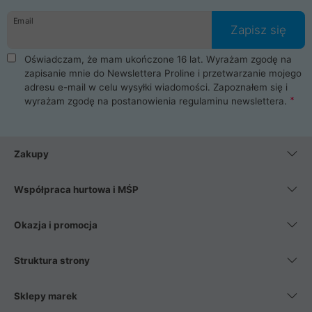
danych osobowych. Dlatego zakup notebooka albo laptopa w
Email
ProLine to czysta przyjemność i pełne bezpieczeństwo.
Zapisz się
Zaopatrzysz się u nas w akcesoria i części komputerowe
takie jak procesory, karty graficzne, płyty główne, pamięci,
Oświadczam, że mam ukończone 16 lat. Wyrażam zgodę na
dyski SSD, M.2 oraz HDD. Nasi pracownicy pomogą Ci wybrać
zapisanie mnie do Newslettera Proline i przetwarzanie mojego
najlepszy zasilacz komputerowy oraz obudowę do komputera.
adresu e-mail w celu wysyłki wiadomości. Zapoznałem się i
Poza komputerami mamy również najlepsze na rynku
wyrażam zgodę na postanowienia
regulaminu newslettera
.
Smartfony takich producentów jak Xiaomi, Apple, Samsung i
Huawei. Jeżeli chcesz, aby Twój komputer pracował cicho,
posiadamy szeroką gamę chłodzenia procesora, oraz ciche
wentylatory. Na koniec mając już to wszystko, możesz
Zakupy
wybrać idealny fotel gamingowy.
Współpraca hurtowa i MŚP
Okazja i promocja
Struktura strony
Sklepy marek