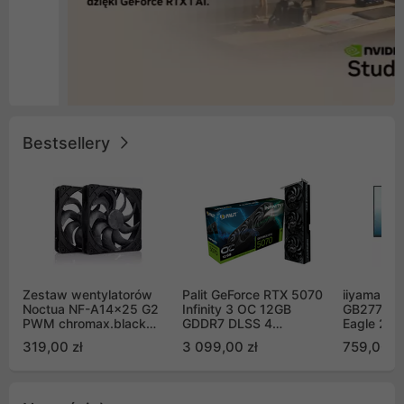
Bestsellery
Zestaw wentylatorów
Palit GeForce RTX 5070
iiyama G-
Noctua NF-A14x25 G2
Infinity 3 OC 12GB
GB2771QS
PWM chromax.black
GDDR7 DLSS 4
Eagle 27"
Sx2-PP Sterrox 140mm
(NE75070S19K9-
200Hz
319,00 zł
3 099,00 zł
759,00 zł
Push Pull (2szt)
GB2050S)