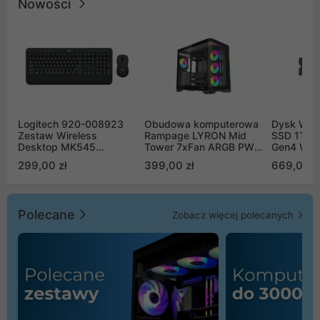
Nowości
Logitech 920-008923
Obudowa komputerowa
Dysk WD 
Zestaw Wireless
Rampage LYRON Mid
SSD 1TB 
Desktop MK545
Tower 7xFan ARGB PWM
Gen4 WD
Advanced
czarna
00CPE0
299,00 zł
399,00 zł
669,00 z
Polecane
Zobacz więcej polecanych