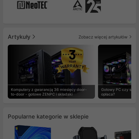
Artykuły
Zobacz więcej artykułów
Komputery z gwarancją 36 miesięcy door-
Gotowy PC czy skład
to-door - gotowe ZENPC i składaki
opłaca?
Popularne kategorie w sklepie