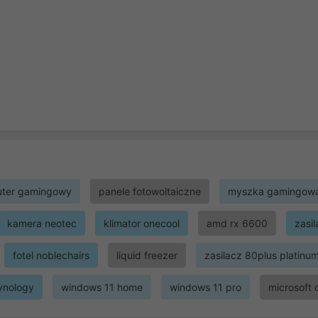
ter gamingowy
panele fotowoltaiczne
myszka gamingow
kamera neotec
klimator onecool
amd rx 6600
zasi
fotel noblechairs
liquid freezer
zasilacz 80plus platinu
ynology
windows 11 home
windows 11 pro
microsoft 