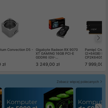
Na
tum Convection D5 -
Gigabyte Radeon RX 9070
Pamięć Crucia
XT GAMING 16GB PCI-E
(2x64GB) DD
GDDR6 (GV-
CP2K64G56C
R9070XTGAMING-16GD)
 zł
3 249,00 zł
7 999,00 zł
Zobacz więcej polecanych