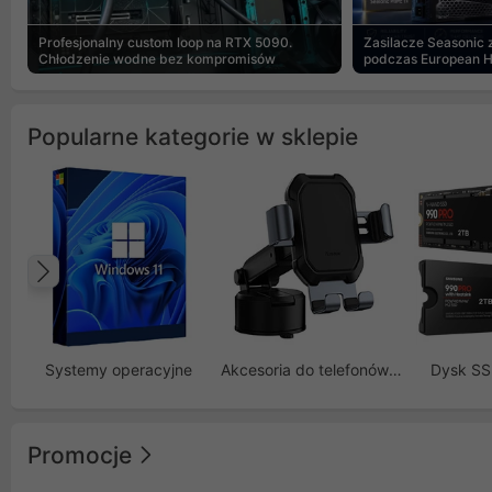
Profesjonalny custom loop na RTX 5090.
Zasilacze Seasonic
Chłodzenie wodne bez kompromisów
podczas European 
Popularne kategorie w sklepie
Poprzedni
Systemy operacyjne
Akcesoria do telefonów GSM
Dysk S
Promocje