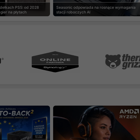
udełkach PS5: od 2028
Seasonic odpowiada na rosnące wymagania
gier na płytach
stacji roboczych AI