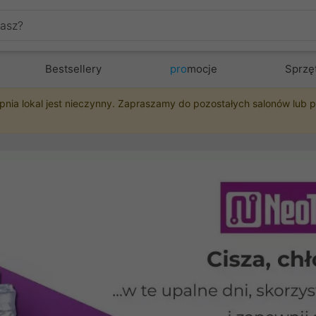
Bestsellery
pro
mocje
Sprzę
pnia lokal jest nieczynny. Zapraszamy do pozostałych salonów lub