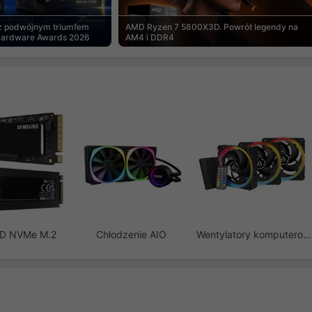
 z podwójnym triumfem
AMD Ryzen 7 5800X3D. Powrót legendy na
Hardware Awards 2026
AM4 i DDR4
SD NVMe M.2
Chłodzenie AIO
Wentylatory komputerowe