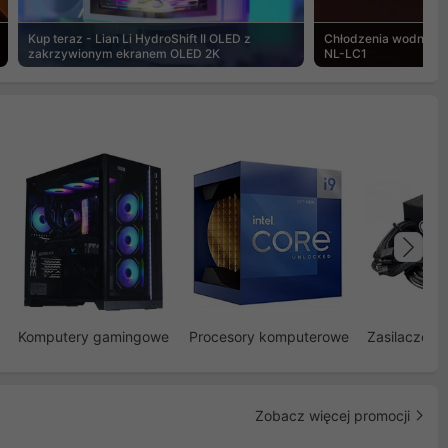
Kup teraz - Lian Li HydroShift II OLED z
Chłodzenia wodne Noc
zakrzywionym ekranem OLED 2K
NL-LC1
Na
Komputery gamingowe
Procesory komputerowe
Zasilacze d
Zobacz więcej promocji