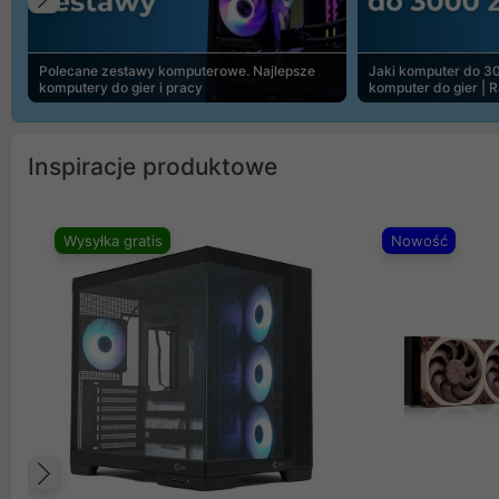
Poprzedni
Polecane zestawy komputerowe. Najlepsze
Jaki komputer do 30
komputery do gier i pracy
komputer do gier | 
Inspiracje produktowe
Wysyłka gratis
Nowość
Poprzedni