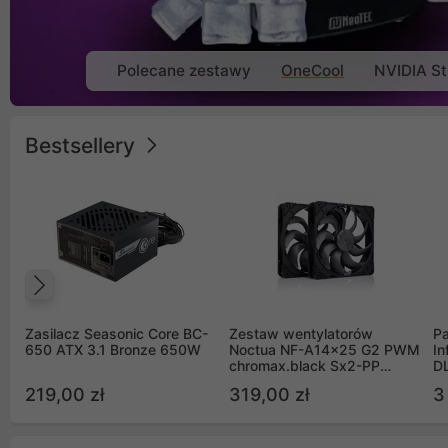
Polecane zestawy
OneCool
NVIDIA St
Bestsellery
Poprzedni
Zasilacz Seasonic Core BC-
Zestaw wentylatorów
Pa
650 ATX 3.1 Bronze 650W
Noctua NF-A14x25 G2 PWM
In
chromax.black Sx2-PP
D
Sterrox 140mm Push Pull
G
219,00 zł
319,00 zł
3
(2szt)