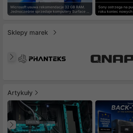
Microsoft usuwa rekomendacje 32 GB RAM.
Sony ostrzega na p
Jednocześnie sprzedaje komputery Surface z
roku koniec nowych 
8 GB
Sklepy marek
Poprzedni
Artykuły
Poprzedni