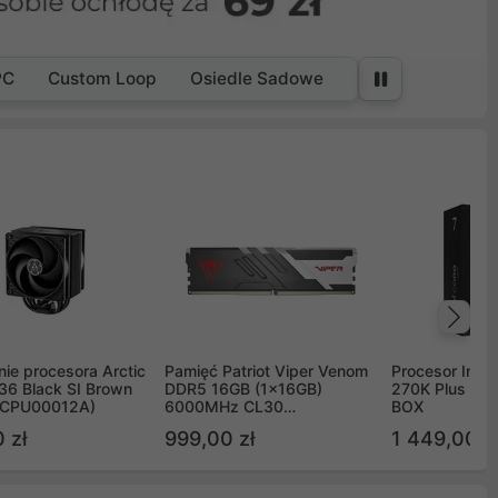
PC
Custom Loop
Osiedle Sadowe
Na
ie procesora Arctic
Pamięć Patriot Viper Venom
Procesor Intel 
36 Black SI Brown
DDR5 16GB (1x16GB)
270K Plus 5.
OCPU00012A)
6000MHz CL30
BOX
PVV516G60C30
 zł
999,00 zł
1 449,00 z