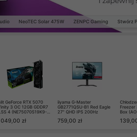
udio
NeoTEC Solar 475W
ZENPC Gaming
Stwórz 
lit GeForce RTX 5070
iiyama G-Master
Chłodzen
finity 3 OC 12GB GDDR7
GB2771QSU-B1 Red Eagle
Freezer 
LSS 4 (NE75070S19K9-
27" QHD IPS 200Hz
Box (A
B2050S)
 049,00 zł
759,00 zł
139,00