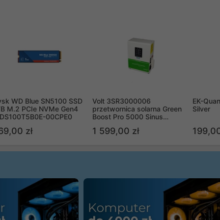
ysk WD Blue SN5100 SSD
Volt 3SR3000006
EK-Quan
TB M.2 PCIe NVMe Gen4
przetwornica solarna Green
Silver
DS100T5B0E-00CPE0
Boost Pro 5000 Sinus
Bypass
69,00 zł
1 599,00 zł
199,00