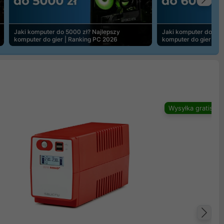
Na
Jaki komputer do 5000 zł? Najlepszy
Jaki komputer do 600
komputer do gier | Ranking PC 2026
komputer do gier | R
Wysyłka gratis
Na