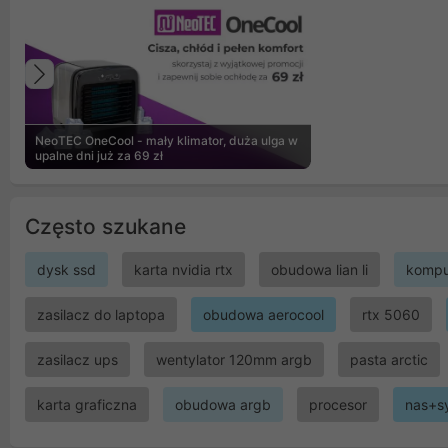
Poprzedni
NeoTEC OneCool - mały klimator, duża ulga w
upalne dni już za 69 zł
Często szukane
dysk ssd
karta nvidia rtx
obudowa lian li
kompu
zasilacz do laptopa
obudowa aerocool
rtx 5060
zasilacz ups
wentylator 120mm argb
pasta arctic
karta graficzna
obudowa argb
procesor
nas+s