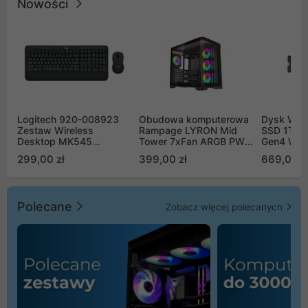
Nowości
Logitech 920-008923
Obudowa komputerowa
Dysk WD 
Zestaw Wireless
Rampage LYRON Mid
SSD 1TB 
Desktop MK545
Tower 7xFan ARGB PWM
Gen4 WD
Advanced
czarna
00CPE0
299,00 zł
399,00 zł
669,00 z
Polecane
Zobacz więcej polecanych