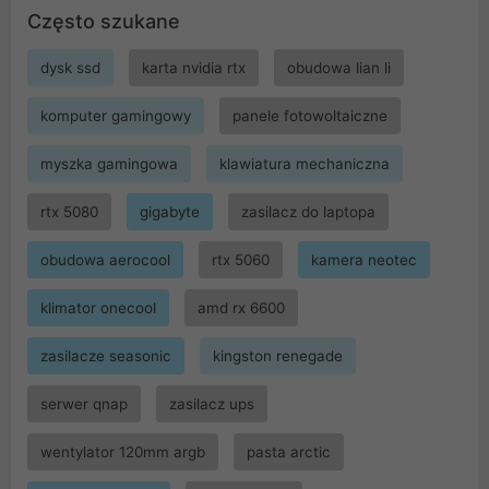
Często szukane
dysk ssd
karta nvidia rtx
obudowa lian li
komputer gamingowy
panele fotowoltaiczne
myszka gamingowa
klawiatura mechaniczna
rtx 5080
gigabyte
zasilacz do laptopa
obudowa aerocool
rtx 5060
kamera neotec
klimator onecool
amd rx 6600
zasilacze seasonic
kingston renegade
serwer qnap
zasilacz ups
wentylator 120mm argb
pasta arctic