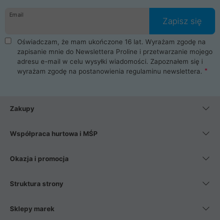
danych osobowych. Dlatego zakup notebooka albo laptopa w
Email
ProLine to czysta przyjemność i pełne bezpieczeństwo.
Zapisz się
Zaopatrzysz się u nas w akcesoria i części komputerowe
takie jak procesory, karty graficzne, płyty główne, pamięci,
Oświadczam, że mam ukończone 16 lat. Wyrażam zgodę na
dyski SSD, M.2 oraz HDD. Nasi pracownicy pomogą Ci wybrać
zapisanie mnie do Newslettera Proline i przetwarzanie mojego
najlepszy zasilacz komputerowy oraz obudowę do komputera.
adresu e-mail w celu wysyłki wiadomości. Zapoznałem się i
Poza komputerami mamy również najlepsze na rynku
wyrażam zgodę na postanowienia
regulaminu newslettera
.
Smartfony takich producentów jak Xiaomi, Apple, Samsung i
Huawei. Jeżeli chcesz, aby Twój komputer pracował cicho,
posiadamy szeroką gamę chłodzenia procesora, oraz ciche
wentylatory. Na koniec mając już to wszystko, możesz
Zakupy
wybrać idealny fotel gamingowy.
Współpraca hurtowa i MŚP
Okazja i promocja
Struktura strony
Sklepy marek