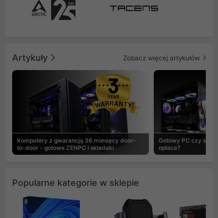
Artykuły
Zobacz więcej artykułów
Komputery z gwarancją 36 miesięcy door-
Gotowy PC czy skład
to-door - gotowe ZENPC i składaki
opłaca?
Popularne kategorie w sklepie