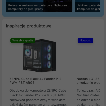
Polecane zestawy komputerowe. Najlepsze
Jaki komputer do 30
komputery do gier i pracy
komputer do gier | 
Inspiracje produktowe
Wysyłka gratis
Nowość
ZENPC Cube Black 4x Fander P12
Noctua LC1 360mm
PWM PST ARGB
chłodzenie wodne 
Obudowa do komputera ZENPC Cube
To już czas. AIO w
Black 4x Fander P12 PWM PST ARGB
Noctua! Profesjon
zachwyca panoramicznym widokiem
chłodzenia cieczą 
dzięki dwóm panelom z hartowanego
bezkompromisowe 