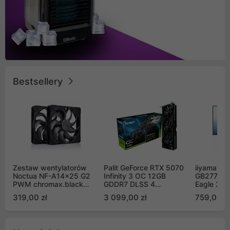
Bestsellery
Zestaw wentylatorów
Palit GeForce RTX 5070
iiyama G-
Noctua NF-A14x25 G2
Infinity 3 OC 12GB
GB2771QS
PWM chromax.black
GDDR7 DLSS 4
Eagle 27"
Sx2-PP Sterrox 140mm
(NE75070S19K9-
200Hz
319,00 zł
3 099,00 zł
759,00 zł
Push Pull (2szt)
GB2050S)