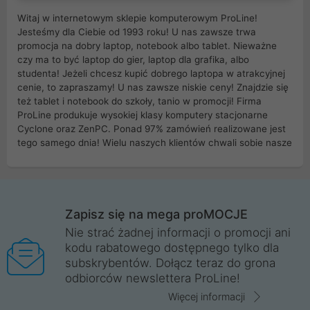
Witaj w internetowym sklepie komputerowym ProLine!
Jesteśmy dla Ciebie od 1993 roku! U nas zawsze trwa
promocja na dobry laptop, notebook albo tablet. Nieważne
czy ma to być laptop do gier, laptop dla grafika, albo
studenta! Jeżeli chcesz kupić dobrego laptopa w atrakcyjnej
cenie, to zapraszamy! U nas zawsze niskie ceny! Znajdzie się
też tablet i notebook do szkoły, tanio w promocji! Firma
ProLine produkuje wysokiej klasy komputery stacjonarne
Cyclone oraz ZenPC. Ponad 97% zamówień realizowane jest
tego samego dnia! Wielu naszych klientów chwali sobie nasze
myszki dla graczy i klawiatury mechaniczne. Posiadamy sieć
sklepów komputerowych na terenie kraju. W większości z
nich możesz odebrać zamówienie bez kosztów transportu.
Posiadamy sklep komputerowy w miastach takich jak
Wrocław, Poznań, Legnica, Katowice, Gliwice, Kalisz, Bytom,
Zapisz się na mega proMOCJE
Trzebnica, Opole. Szybka i profesjonalna obsługa!
Nie strać żadnej informacji o promocji ani
kodu rabatowego dostępnego tylko dla
ProLine to polska firma ze 100% polskim kapitałem. Działamy
subskrybentów. Dołącz teraz do grona
legalnie i płacimy podatki w naszym kraju! Posiadamy siedzibę
odbiorców newslettera ProLine!
główną w Mirkowie oraz salony na terenie kraju. Cała
komunikacja ze sklepem komputerowym ProLine jest
Więcej informacji
szyfrowana za pomocą technologii SSL. Nie sprzedajemy