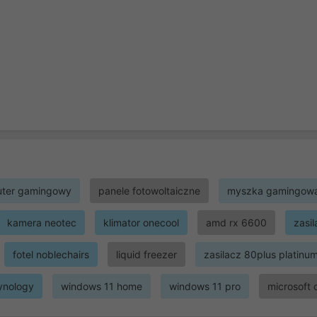
ter gamingowy
panele fotowoltaiczne
myszka gamingow
kamera neotec
klimator onecool
amd rx 6600
zasi
fotel noblechairs
liquid freezer
zasilacz 80plus platinu
ynology
windows 11 home
windows 11 pro
microsoft 