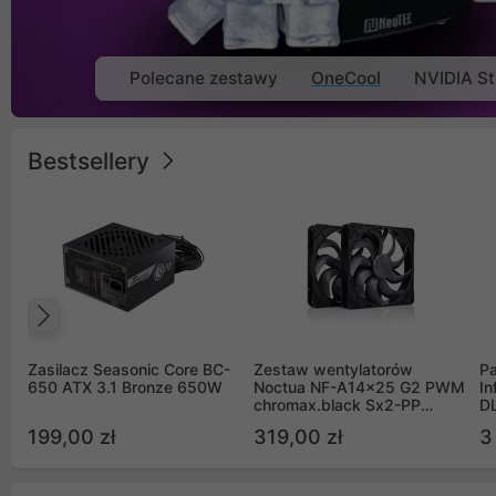
Polecane zestawy
OneCool
NVIDIA St
Bestsellery
Poprzedni
Zasilacz Seasonic Core BC-
Zestaw wentylatorów
Pa
650 ATX 3.1 Bronze 650W
Noctua NF-A14x25 G2 PWM
In
chromax.black Sx2-PP
D
Sterrox 140mm Push Pull
G
199,00 zł
319,00 zł
3
(2szt)