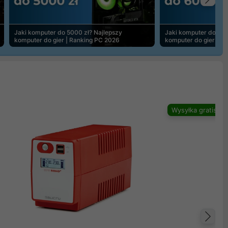
Na
Jaki komputer do 5000 zł? Najlepszy
Jaki komputer do 600
komputer do gier | Ranking PC 2026
komputer do gier | R
Wysyłka gratis
Na