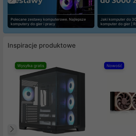
Poprzedni
Polecane zestawy komputerowe. Najlepsze
Jaki komputer do 30
komputery do gier i pracy
komputer do gier | 
Inspiracje produktowe
Wysyłka gratis
Nowość
Poprzedni