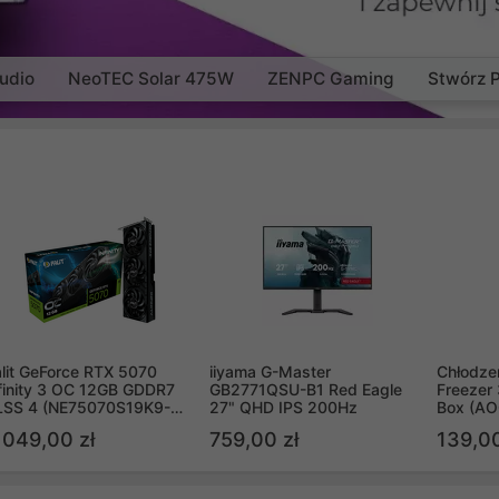
udio
NeoTEC Solar 475W
ZENPC Gaming
Stwórz 
lit GeForce RTX 5070
iiyama G-Master
Chłodzen
finity 3 OC 12GB GDDR7
GB2771QSU-B1 Red Eagle
Freezer 
LSS 4 (NE75070S19K9-
27" QHD IPS 200Hz
Box (A
B2050S)
 049,00 zł
759,00 zł
139,00