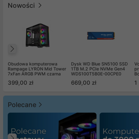
Nowości
Poprzedni
Obudowa komputerowa
Dysk WD Blue SN5100 SSD
V
Rampage LYRON Mid Tower
1TB M.2 PCIe NVMe Gen4
pr
7xFan ARGB PWM czarna
WDS100T5B0E-00CPE0
Bo
B
399,00 zł
669,00 zł
1
Polecane