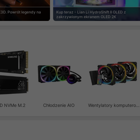
3D. Powrót legendy na
Kup teraz - Lian Li HydroShift II OLED z
zakrzywionym ekranem OLED 2K
SD NVMe M.2
Chłodzenie AIO
Wentylatory komputerowe