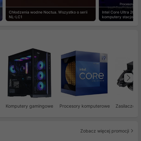
Chłodzenia wodne Noctua. Wszystko o serii
Intel Core Ultra 200S
NL-LC1
komputery stacjonar
Na
Komputery gamingowe
Procesory komputerowe
Zasilacze d
Zobacz więcej promocji