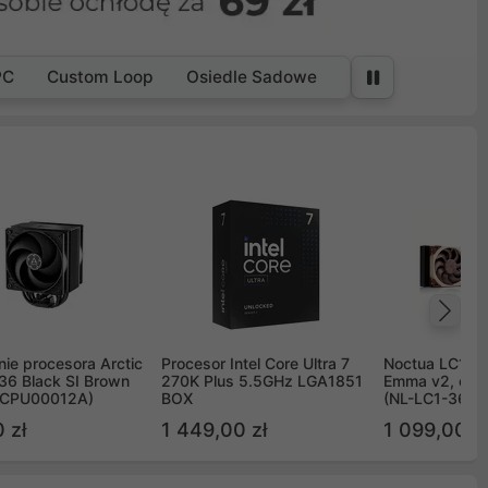
PC
Custom Loop
Osiedle Sadowe
Na
ie procesora Arctic
Procesor Intel Core Ultra 7
Noctua LC1 3
36 Black SI Brown
270K Plus 5.5GHz LGA1851
Emma v2, chł
OCPU00012A)
BOX
(NL-LC1-36)
 zł
1 449,00 zł
1 099,00 zł