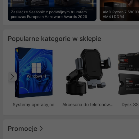
Zasilacze Seasonic z podwójnym triumfem
AMD Ryzen 7 5800X
podczas European Hardware Awards 2026
AM4 i DDR4
Popularne kategorie w sklepie
Poprzedni
Systemy operacyjne
Akcesoria do telefonów GSM
Dysk S
Promocje