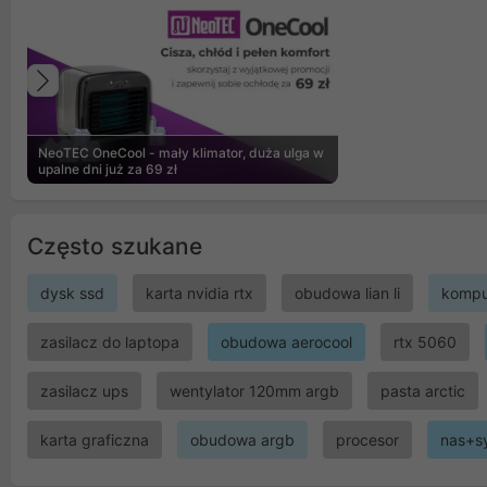
Poprzedni
NeoTEC OneCool - mały klimator, duża ulga w
upalne dni już za 69 zł
Często szukane
dysk ssd
karta nvidia rtx
obudowa lian li
kompu
zasilacz do laptopa
obudowa aerocool
rtx 5060
zasilacz ups
wentylator 120mm argb
pasta arctic
karta graficzna
obudowa argb
procesor
nas+s