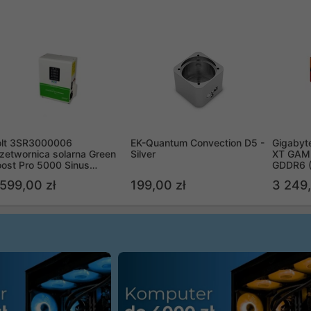
olt 3SR3000006
EK-Quantum Convection D5 -
Gigabyt
zetwornica solarna Green
Silver
XT GAMI
ost Pro 5000 Sinus
GDDR6 
ypass
R9070X
 599,00 zł
199,00 zł
3 249,