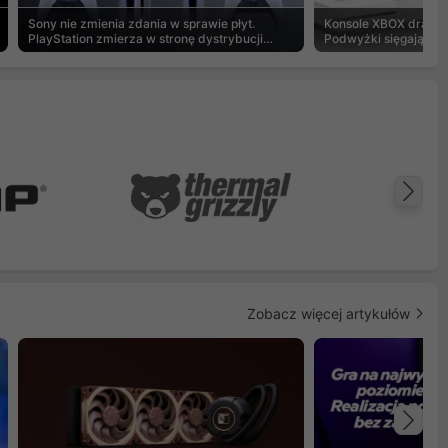
Sony nie zmienia zdania w sprawie płyt.
Konsole XBOX drastyc
PlayStation zmierza w stronę dystrybucji
Podwyżki sięgają 20
cyfrowej
Na
Zobacz więcej artykułów
Na