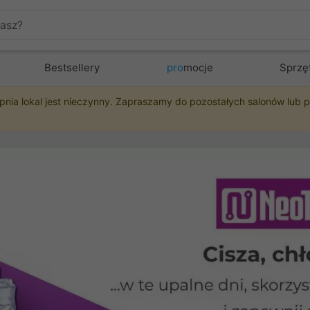
Bestsellery
pro
mocje
Sprzę
pnia lokal jest nieczynny. Zapraszamy do pozostałych salonów lub