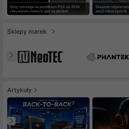
Sony ostrzega na pudełkach PS5: od 2028
Seasonic odpowiad
roku koniec nowych gier na płytach
stacji roboczych AI
Sklepy marek
Poprzedni
Artykuły
Poprzedni