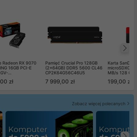
Na
e Radeon RX 9070
Pamięć Crucial Pro 128GB
Karta SanDisk
NG 16GB PCI-E
(2x64GB) DDR5 5600 CL46
microSDXC UH
(GV-
CP2K64G56C46U5
MB/s 128 GB
TGAMING-16GD)
00 zł
7 999,00 zł
199,00 zł
Zobacz więcej polecanych