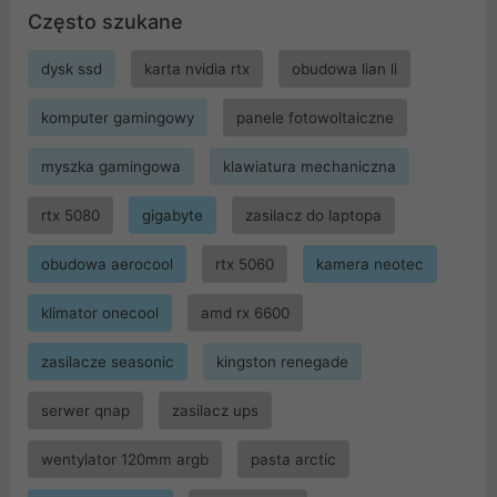
Często szukane
dysk ssd
karta nvidia rtx
obudowa lian li
komputer gamingowy
panele fotowoltaiczne
myszka gamingowa
klawiatura mechaniczna
rtx 5080
gigabyte
zasilacz do laptopa
obudowa aerocool
rtx 5060
kamera neotec
klimator onecool
amd rx 6600
zasilacze seasonic
kingston renegade
serwer qnap
zasilacz ups
wentylator 120mm argb
pasta arctic