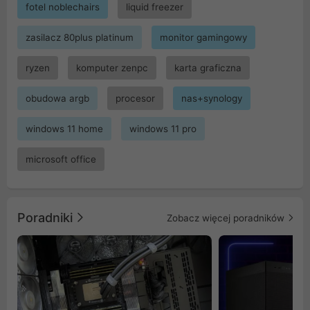
fotel noblechairs
liquid freezer
zasilacz 80plus platinum
monitor gamingowy
ryzen
komputer zenpc
karta graficzna
obudowa argb
procesor
nas+synology
windows 11 home
windows 11 pro
microsoft office
Poradniki
Zobacz więcej poradników