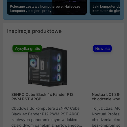
Polecane zestawy komputerowe. Najlepsze
Jaki komputer do 30
komputery do gier i pracy
komputer do gier | 
Inspiracje produktowe
Wysyłka gratis
Nowość
ZENPC Cube Black 4x Fander P12
Noctua LC1 360mm
PWM PST ARGB
chłodzenie wodne 
Obudowa do komputera ZENPC Cube
To już czas. AIO w
Black 4x Fander P12 PWM PST ARGB
Noctua! Profesjon
zachwyca panoramicznym widokiem
chłodzenia cieczą 
dzięki dwóm panelom z hartowanego
bezkompromisowe 