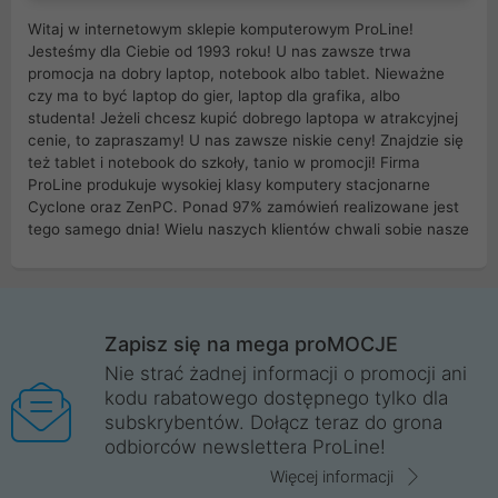
Witaj w internetowym sklepie komputerowym ProLine!
Jesteśmy dla Ciebie od 1993 roku! U nas zawsze trwa
promocja na dobry laptop, notebook albo tablet. Nieważne
czy ma to być laptop do gier, laptop dla grafika, albo
studenta! Jeżeli chcesz kupić dobrego laptopa w atrakcyjnej
cenie, to zapraszamy! U nas zawsze niskie ceny! Znajdzie się
też tablet i notebook do szkoły, tanio w promocji! Firma
ProLine produkuje wysokiej klasy komputery stacjonarne
Cyclone oraz ZenPC. Ponad 97% zamówień realizowane jest
tego samego dnia! Wielu naszych klientów chwali sobie nasze
myszki dla graczy i klawiatury mechaniczne. Posiadamy sieć
sklepów komputerowych na terenie kraju. W większości z
nich możesz odebrać zamówienie bez kosztów transportu.
Posiadamy sklep komputerowy w miastach takich jak
Wrocław, Poznań, Legnica, Katowice, Gliwice, Kalisz, Bytom,
Zapisz się na mega proMOCJE
Trzebnica, Opole. Szybka i profesjonalna obsługa!
Nie strać żadnej informacji o promocji ani
kodu rabatowego dostępnego tylko dla
ProLine to polska firma ze 100% polskim kapitałem. Działamy
subskrybentów. Dołącz teraz do grona
legalnie i płacimy podatki w naszym kraju! Posiadamy siedzibę
odbiorców newslettera ProLine!
główną w Mirkowie oraz salony na terenie kraju. Cała
komunikacja ze sklepem komputerowym ProLine jest
Więcej informacji
szyfrowana za pomocą technologii SSL. Nie sprzedajemy