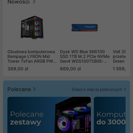
Nowości
Obudowa komputerowa
Dysk WD Blue SN5100
Volt 3SR
Rampage LYRON Mid
SSD 1TB M.2 PCIe NVMe
przetworn
Tower 7xFan ARGB PWM
Gen4 WDS100T5B0E-
Green Boo
czarna
00CPE0
Sinus Byp
399,00 zł
669,00 zł
1 599,00 
Polecane
Zobacz więcej polecanych