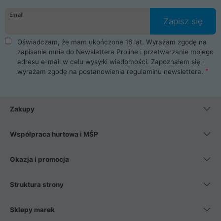
danych osobowych. Dlatego zakup notebooka albo laptopa w
Email
ProLine to czysta przyjemność i pełne bezpieczeństwo.
Zapisz się
Zaopatrzysz się u nas w akcesoria i części komputerowe
takie jak procesory, karty graficzne, płyty główne, pamięci,
Oświadczam, że mam ukończone 16 lat. Wyrażam zgodę na
dyski SSD, M.2 oraz HDD. Nasi pracownicy pomogą Ci wybrać
zapisanie mnie do Newslettera Proline i przetwarzanie mojego
najlepszy zasilacz komputerowy oraz obudowę do komputera.
adresu e-mail w celu wysyłki wiadomości. Zapoznałem się i
Poza komputerami mamy również najlepsze na rynku
wyrażam zgodę na postanowienia
regulaminu newslettera
.
Smartfony takich producentów jak Xiaomi, Apple, Samsung i
Huawei. Jeżeli chcesz, aby Twój komputer pracował cicho,
posiadamy szeroką gamę chłodzenia procesora, oraz ciche
wentylatory. Na koniec mając już to wszystko, możesz
Zakupy
wybrać idealny fotel gamingowy.
Współpraca hurtowa i MŚP
Okazja i promocja
Struktura strony
Sklepy marek