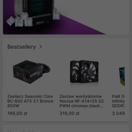
Bestsellery
Zasilacz Seasonic Core
Zestaw wentylatorów
Palit GeF
BC-650 ATX 3.1 Bronze
Noctua NF-A14x25 G2
Infinity 3
650W
PWM chromax.black
GDDR7 DL
Sx2-PP Sterrox 140mm
(NE75070
199,00 zł
319,00 zł
3 049,00
Push Pull (2szt)
GB2050S