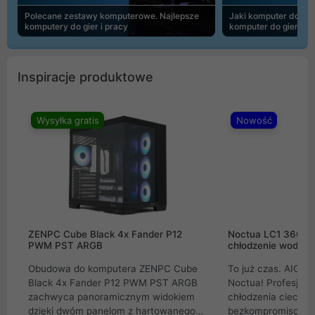
Polecane zestawy komputerowe. Najlepsze
Jaki komputer do 30
komputery do gier i pracy
komputer do gier | 
Inspiracje produktowe
Wysyłka gratis
Nowość
ZENPC Cube Black 4x Fander P12
Noctua LC1 360mm
PWM PST ARGB
chłodzenie wodne 
Obudowa do komputera ZENPC Cube
To już czas. AIO w
Black 4x Fander P12 PWM PST ARGB
Noctua! Profesjon
zachwyca panoramicznym widokiem
chłodzenia cieczą 
dzięki dwóm panelom z hartowanego
bezkompromisowe 