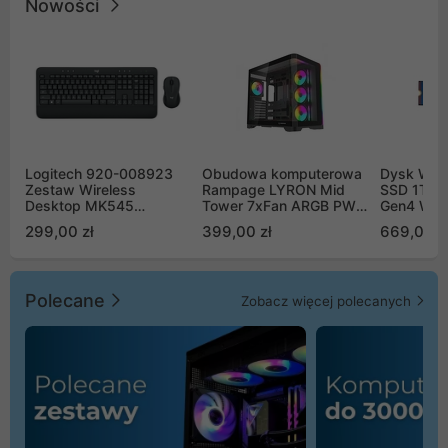
Nowości
Logitech 920-008923
Obudowa komputerowa
Dysk WD 
Zestaw Wireless
Rampage LYRON Mid
SSD 1TB 
Desktop MK545
Tower 7xFan ARGB PWM
Gen4 WD
Advanced
czarna
00CPE0
299,00 zł
399,00 zł
669,00 z
Polecane
Zobacz więcej polecanych