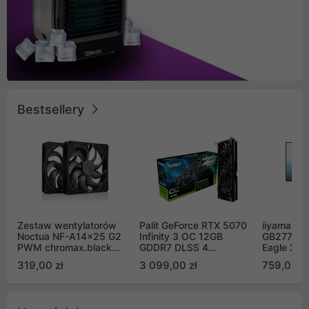
Bestsellery
Zestaw wentylatorów
Palit GeForce RTX 5070
iiyama G-
Noctua NF-A14x25 G2
Infinity 3 OC 12GB
GB2771QS
PWM chromax.black
GDDR7 DLSS 4
Eagle 27"
Sx2-PP Sterrox 140mm
(NE75070S19K9-
200Hz
319,00 zł
3 099,00 zł
759,00 zł
Push Pull (2szt)
GB2050S)