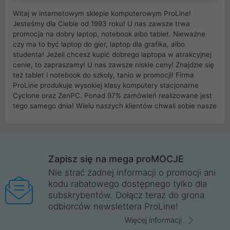
Witaj w internetowym sklepie komputerowym ProLine!
Jesteśmy dla Ciebie od 1993 roku! U nas zawsze trwa
promocja na dobry laptop, notebook albo tablet. Nieważne
czy ma to być laptop do gier, laptop dla grafika, albo
studenta! Jeżeli chcesz kupić dobrego laptopa w atrakcyjnej
cenie, to zapraszamy! U nas zawsze niskie ceny! Znajdzie się
też tablet i notebook do szkoły, tanio w promocji! Firma
ProLine produkuje wysokiej klasy komputery stacjonarne
Cyclone oraz ZenPC. Ponad 97% zamówień realizowane jest
tego samego dnia! Wielu naszych klientów chwali sobie nasze
myszki dla graczy i klawiatury mechaniczne. Posiadamy sieć
sklepów komputerowych na terenie kraju. W większości z
nich możesz odebrać zamówienie bez kosztów transportu.
Posiadamy sklep komputerowy w miastach takich jak
Wrocław, Poznań, Legnica, Katowice, Gliwice, Kalisz, Bytom,
Zapisz się na mega proMOCJE
Trzebnica, Opole. Szybka i profesjonalna obsługa!
Nie strać żadnej informacji o promocji ani
kodu rabatowego dostępnego tylko dla
ProLine to polska firma ze 100% polskim kapitałem. Działamy
subskrybentów. Dołącz teraz do grona
legalnie i płacimy podatki w naszym kraju! Posiadamy siedzibę
odbiorców newslettera ProLine!
główną w Mirkowie oraz salony na terenie kraju. Cała
komunikacja ze sklepem komputerowym ProLine jest
Więcej informacji
szyfrowana za pomocą technologii SSL. Nie sprzedajemy