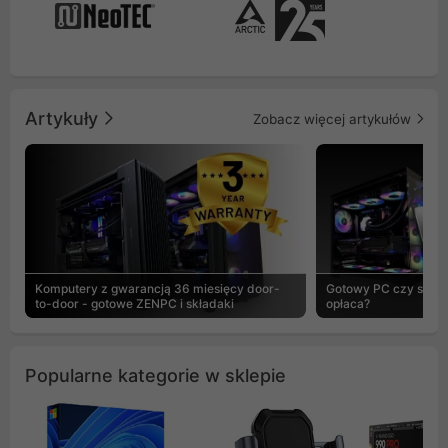
Artykuły
Zobacz więcej artykułów
Komputery z gwarancją 36 miesięcy door-
Gotowy PC czy skład
to-door - gotowe ZENPC i składaki
opłaca?
Popularne kategorie w sklepie