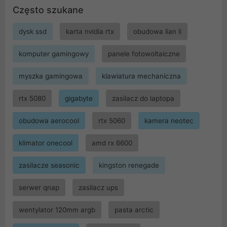
Często szukane
dysk ssd
karta nvidia rtx
obudowa lian li
komputer gamingowy
panele fotowoltaiczne
myszka gamingowa
klawiatura mechaniczna
rtx 5080
gigabyte
zasilacz do laptopa
obudowa aerocool
rtx 5060
kamera neotec
klimator onecool
amd rx 6600
zasilacze seasonic
kingston renegade
serwer qnap
zasilacz ups
wentylator 120mm argb
pasta arctic