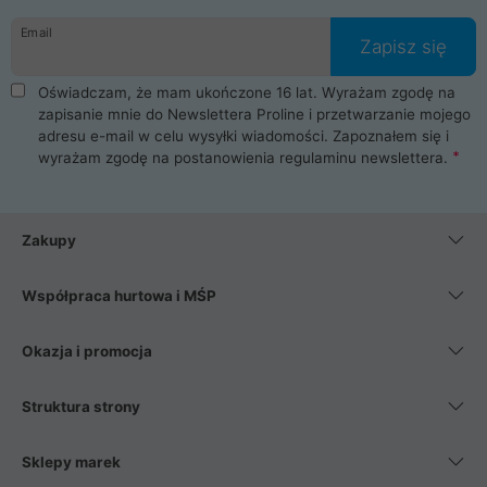
danych osobowych. Dlatego zakup notebooka albo laptopa w
Email
ProLine to czysta przyjemność i pełne bezpieczeństwo.
Zapisz się
Zaopatrzysz się u nas w akcesoria i części komputerowe
takie jak procesory, karty graficzne, płyty główne, pamięci,
Oświadczam, że mam ukończone 16 lat. Wyrażam zgodę na
dyski SSD, M.2 oraz HDD. Nasi pracownicy pomogą Ci wybrać
zapisanie mnie do Newslettera Proline i przetwarzanie mojego
najlepszy zasilacz komputerowy oraz obudowę do komputera.
adresu e-mail w celu wysyłki wiadomości. Zapoznałem się i
Poza komputerami mamy również najlepsze na rynku
wyrażam zgodę na postanowienia
regulaminu newslettera
.
Smartfony takich producentów jak Xiaomi, Apple, Samsung i
Huawei. Jeżeli chcesz, aby Twój komputer pracował cicho,
posiadamy szeroką gamę chłodzenia procesora, oraz ciche
wentylatory. Na koniec mając już to wszystko, możesz
Zakupy
wybrać idealny fotel gamingowy.
Współpraca hurtowa i MŚP
Okazja i promocja
Struktura strony
Sklepy marek